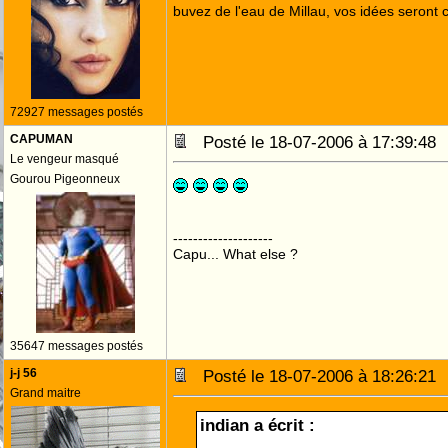
buvez de l'eau de Millau, vos idées seront c
72927 messages postés
CAPUMAN
Posté le 18-07-2006 à 17:39:4
Le vengeur masqué
Gourou Pigeonneux
--------------------
Capu... What else ?
35647 messages postés
j-j 56
Posté le 18-07-2006 à 18:26:2
Grand maitre
indian a écrit :