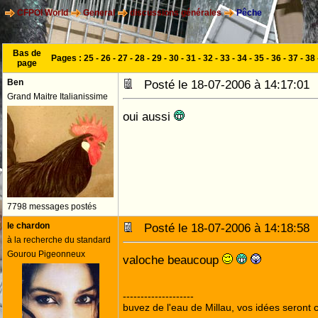
CFPOI World
General
discussions générales
Pêche
Bas de
Pages :
25
-
26
-
27
-
28
-
29
-
30
-
31
-
32
-
33
-
34
-
35
-
36
-
37
-
38
page
Ben
Posté le 18-07-2006 à 14:17:0
Grand Maitre Italianissime
oui aussi
7798 messages postés
le chardon
Posté le 18-07-2006 à 14:18:5
à la recherche du standard
Gourou Pigeonneux
valoche beaucoup
--------------------
buvez de l'eau de Millau, vos idées seront c