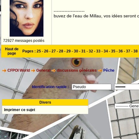
--------------------
buvez de l'eau de Millau, vos idées seront c
72927 messages postés
Haut de
Pages :
25
-
26
-
27
-
28
-
29
-
30
-
31
-
32
-
33
-
34
-
35
-
36
-
37
-
38
page
CFPOI World
General
discussions générales
Pêche
Identification rapide :
Divers
Imprimer ce sujet