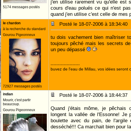
j'en utilise rarement vu qu'elle est 
5174 messages postés
cours d'eau polués ce qui n'est pa
quand j'en utilise c'est celle de mes
le chardon
Posté le 18-07-2006 à 18:34:4
à la recherche du standard
Gourou Pigeonneux
tu dois vachement bien maîtriser to
toujours pêché mais les secrets de
un peu dépassé
--------------------
buvez de l'eau de Millau, vos idées seront c
72927 messages postés
indian
Posté le 18-07-2006 à 18:44:3
Mourir, c'est partir
beaucoup.
Quand j'étais môme, je pêchais d
Gourou Pigeonneux
longent la vallée de l'Essonne! Je
boulette avec du pain, de l'argil
desséché!!! Ca marchait bien pour la