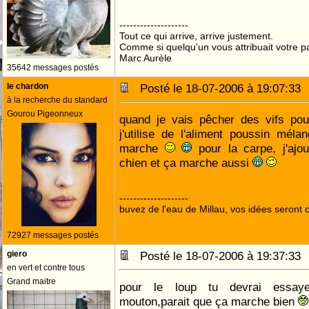
--------------------
Tout ce qui arrive, arrive justement.
Comme si quelqu'un vous attribuait votre pa
Marc Aurèle
35642 messages postés
le chardon
Posté le 18-07-2006 à 19:07:3
à la recherche du standard
Gourou Pigeonneux
quand je vais pêcher des vifs pou
j'utilise de l'aliment poussin mél
marche
pour la carpe, j'ajo
chien et ça marche aussi
--------------------
buvez de l'eau de Millau, vos idées seront c
72927 messages postés
giero
Posté le 18-07-2006 à 19:37:3
en vert et contre tous
Grand maitre
pour le loup tu devrai essay
mouton,parait que ça marche bien