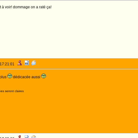
t à voir! dommage on a raté ça!
 17:21:01
 plus
dédicacée aussi
es seront claires