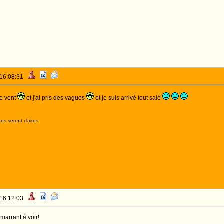
 16:08:31
de vent
et j'ai pris des vagues
et je suis arrivé tout salé
es seront claires
 16:12:03
 marrant à voir!