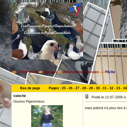
CFPOI World
General
discussions générales
Pêche
Bas de page
Pages :
25
-
26
-
27
-
28
-
29
-
30
-
31
-
32
-
33
-
34
valoche
Posté le 12-07-2006 à
Gourou Pigeonneux
mais patrick n'a plus rien 