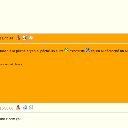
 16:02:56
e matin à la pêche et j'en ai pêché un autre
c'est triste
et j'en ai décroché un 
es seront claires
 16:06:08
nd c com ça!