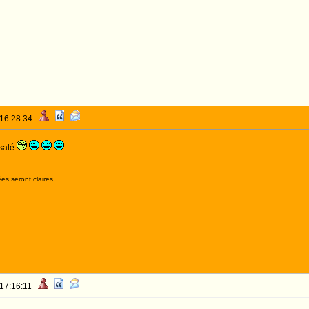
 16:28:34
 salé
es seront claires
 17:16:11