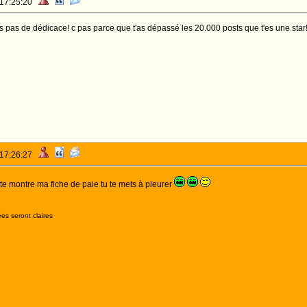
 17:25:20
 pas de dédicace! c pas parce que t'as dépassé les 20.000 posts que t'es une star
 17:26:27
 te montre ma fiche de paie tu te mets à pleurer
es seront claires