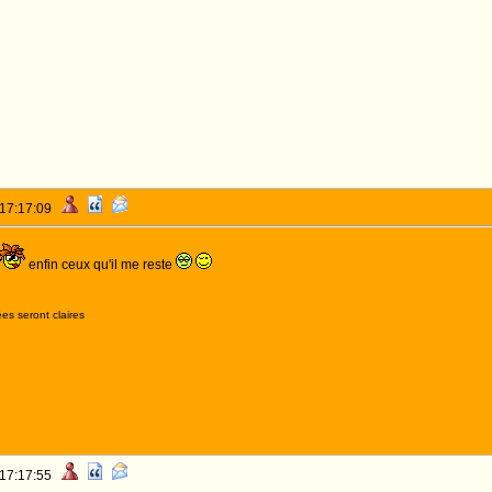
 17:17:09
enfin ceux qu'il me reste
es seront claires
 17:17:55