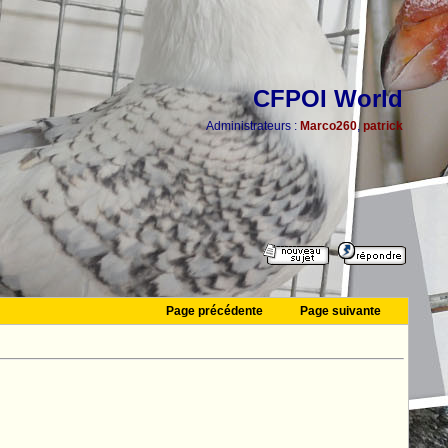
CFPOI World
Administrateurs :
Marco260
,
patrick
Page précédente
Page suivante