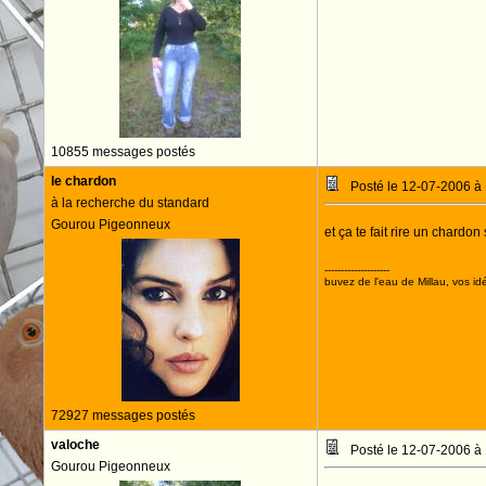
10855 messages postés
le chardon
Posté le 12-07-2006 à
à la recherche du standard
Gourou Pigeonneux
et ça te fait rire un chardon
--------------------
buvez de l'eau de Millau, vos idé
72927 messages postés
valoche
Posté le 12-07-2006 à
Gourou Pigeonneux