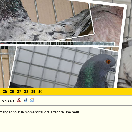
-
35
-
36
-
37
-
38
-
39
-
40
 15:53:49
à manger pour le moment! faudra attendre une peu!