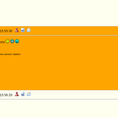
 15:55:30
eons
es seront claires
 15:56:20