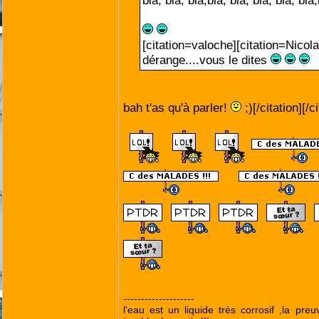
bla, bla, bla,bla, bla, bla, bla, bla,
[citation=valoche][citation=
dérange....vous le dites
bah t'as qu'à parler!
;)[/citation][/c
--------------------
l'eau est un liquide très corrosif ,la pre