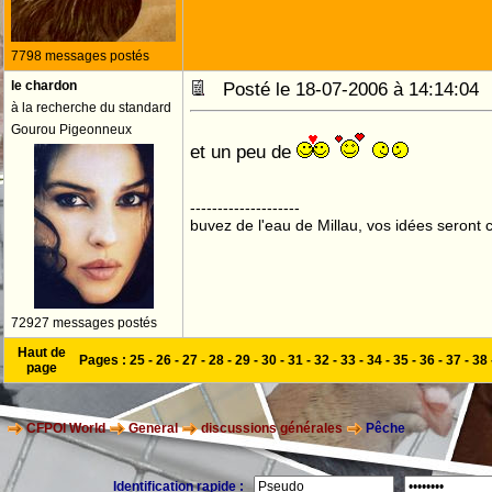
7798 messages postés
le chardon
Posté le 18-07-2006 à 14:14:0
à la recherche du standard
Gourou Pigeonneux
et un peu de
--------------------
buvez de l'eau de Millau, vos idées seront c
72927 messages postés
Haut de
Pages :
25
-
26
-
27
-
28
-
29
-
30
-
31
-
32
-
33
-
34
-
35
-
36
-
37
-
38
page
CFPOI World
General
discussions générales
Pêche
Identification rapide :