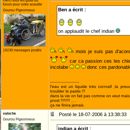
merci tous les guas du
forum pour votre aceuille
Ben a écrit :
Gourou Pigeonneux
on applaudit le chef indian
19230 messages postés
mois je suis pas d'acor
car ca passion ces les chie
incolabe
donc ces pardonabl
--------------------
l'eau est un liquide très corrosif ,la pre
troubler le pastis !!!
dans la vie on fait pas comme on veut mai
prost !!!!!!!! .....
ça ne finira jamais
valoche
Posté le 18-07-2006 à 13:38:3
Gourou Pigeonneux
indian a écrit :