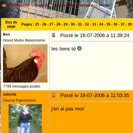
CFPOI World
General
discussions générales
Pêche
Bas de
Pages :
25
-
26
-
27
-
28
-
29
-
30
-
31
-
32
-
33
-
34
-
35
-
36
-
37
-
38
page
Ben
Posté le 18-07-2006 à 11:39:2
Grand Maitre Italianissime
les tiens té
7798 messages postés
valoche
Posté le 18-07-2006 à 11:53:3
Gourou Pigeonneux
j'en ai pas moi!