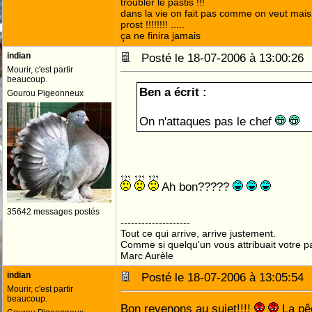
troubler le pastis !!!
dans la vie on fait pas comme on veut mai
prost !!!!!!!! .....
ça ne finira jamais
indian
Posté le 18-07-2006 à 13:00:2
Mourir, c'est partir
beaucoup.
Ben a écrit :
Gourou Pigeonneux
On n'attaques pas le chef
Ah bon?????
35642 messages postés
--------------------
Tout ce qui arrive, arrive justement.
Comme si quelqu'un vous attribuait votre pa
Marc Aurèle
indian
Posté le 18-07-2006 à 13:05:5
Mourir, c'est partir
beaucoup.
Bon revenons au sujet!!!!
La pêch