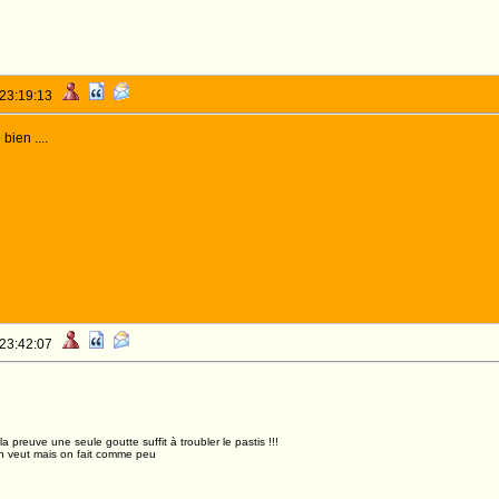
 23:19:13
bien ....
 23:42:07
,la preuve une seule goutte suffit à troubler le pastis !!!
n veut mais on fait comme peu