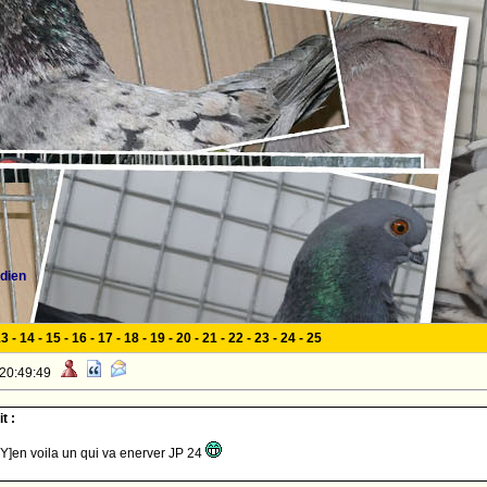
dien
13
-
14
-
15
-
16
-
17
-
18
-
19
-
20
-
21
-
22
-
23
-
24
-
25
 20:49:49
t :
Y]en voila un qui va enerver JP 24