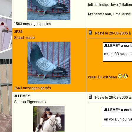
joli cet indigo :love:[/citation
M'enerver non, il me laisse 
1563 messages postés
JP24
Posté le 29-08-2006 à
Grand maitre
JLLEMEY a écrit 
ce joli BB s'appel
celui là il est beau
1563 messages postés
JLLEMEY
Posté le 29-08-2006 à
Gourou Pigeonneux
JLLEMEY a écrit 
en voila un qui v