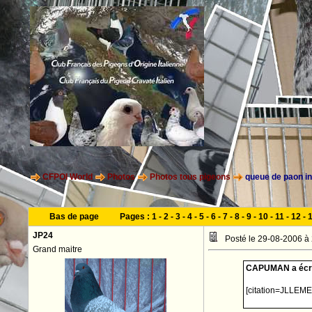
CFPOI World
Photos
Photos tous pigeons
queue de paon in
Bas de page
Pages :
1
-
2
-
3
-
4
-
5
-
6
-
7
-
8
-
9
-
10
-
11
-
12
-
JP24
Posté le 29-08-2006 à
Grand maitre
CAPUMAN a écri
[citation=JLLEME