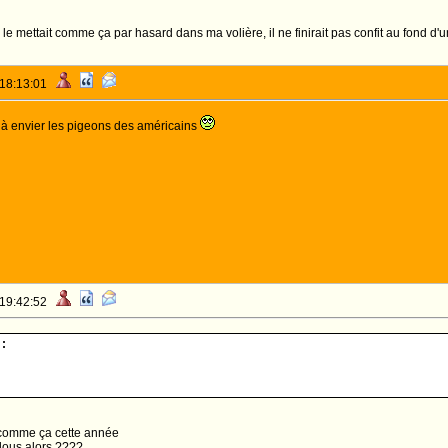
e mettait comme ça par hasard dans ma volière, il ne finirait pas confit au fond d'u
 18:13:01
e à envier les pigeons des américains
 19:42:52
:
s comme ça cette année
lous alors ????