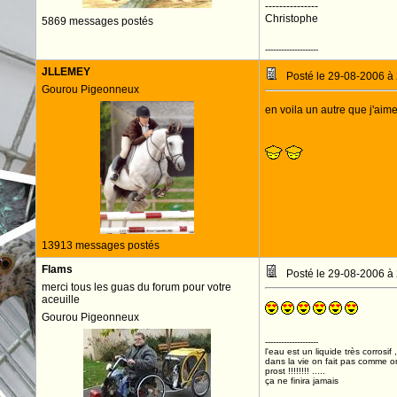
---------------
Christophe
5869 messages postés
--------------------
JLLEMEY
Posté le 29-08-2006 à
Gourou Pigeonneux
en voila un autre que j'aime 
13913 messages postés
Flams
Posté le 29-08-2006 à
merci tous les guas du forum pour votre
aceuille
Gourou Pigeonneux
--------------------
l'eau est un liquide très corrosif 
dans la vie on fait pas comme o
prost !!!!!!!! .....
ça ne finira jamais