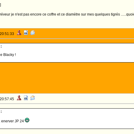
]
réveur je n'est pas encore ce coffre et ce diamètre sur mes quelques tigrés ......qu
 20:51:33
:
le Blacky !
 20:57:45
:
a enerver JP 24