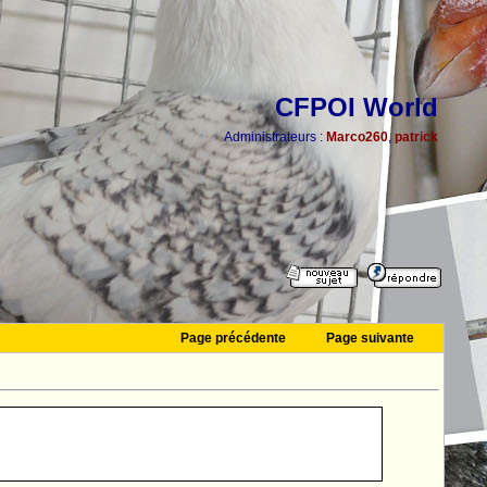
CFPOI World
Administrateurs :
Marco260
,
patrick
Page précédente
Page suivante