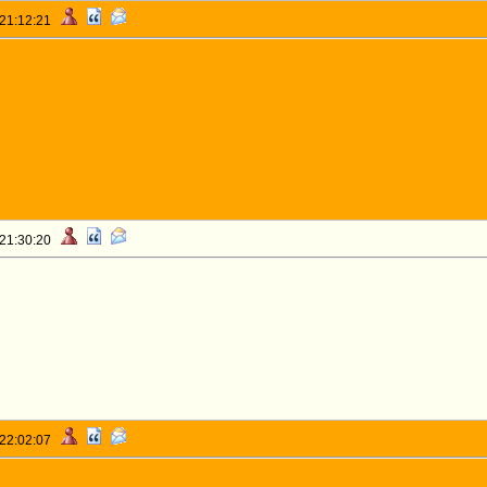
 21:12:21
ui là![/
citation]
 21:30:20
 22:02:07