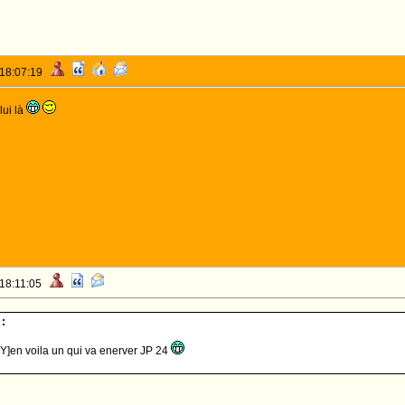
 18:07:19
lui là
 18:11:05
:
Y]en voila un qui va enerver JP 24