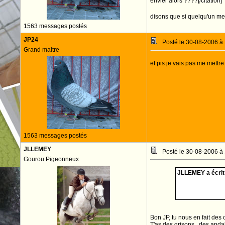
envier alors ????[/citation]
disons que si quelqu'un me l
1563 messages postés
JP24
Posté le 30-08-2006 à
Grand maitre
et pis je vais pas me mettr
1563 messages postés
JLLEMEY
Posté le 30-08-2006 à
Gourou Pigeonneux
JLLEMEY a écrit 
Bon JP, tu nous en fait de
T'as des grisons , des anda