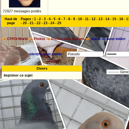
72927 messages postés
Haut de
Pages :
1
-
2
-
3
-
4
-
5
-
6
-
7
-
8
-
9
-
10
-
11
-
12
-
13
-
14
-
15
-
16
-
1
page
-
20
-
21
-
22
-
23
-
24
-
25
CFPOI World
Photos
Photos tous pigeons
queue de paon indien
Identification rapide :
Divers
Imprimer ce sujet