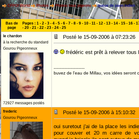
CFPOI World
Photos
Photos tous pigeons
queue de paon indien
Bas de
Pages :
1
-
2
-
3
-
4
-
5
-
6
-
7
-
8
-
9
-
10
-
11
-
12
-
13
-
14
-
15
-
16
-
1
page
-
20
-
21
-
22
-
23
-
24
-
25
le chardon
Posté le 15-09-2006 à 07:23:2
à la recherche du standard
Gourou Pigeonneux
frédéric est prêt à relever tous 
--------------------
buvez de l'eau de Millau, vos idées seront c
72927 messages postés
frederic
Posté le 15-09-2006 à 15:10:3
Gourou Pigeonneux
oui suretout j'ai de la place les ind
pour couver et 20 m carre de voli