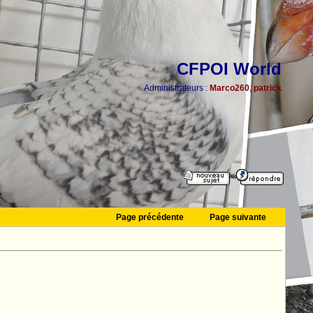
CFPOI World
Administrateurs :
Marco260
,
patrick
Page précédente
Page suivante