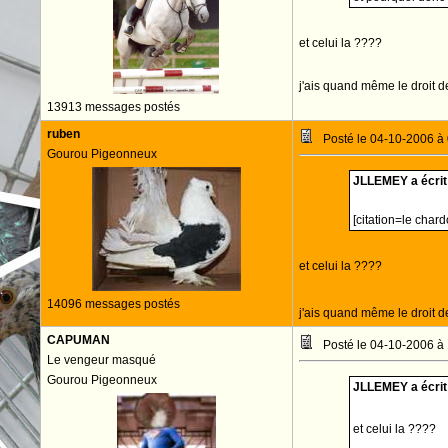
et celui la ????
j'ais quand même le droit de
13913 messages postés
ruben
Posté le 04-10-2006 à
Gourou Pigeonneux
JLLEMEY a écrit 
[citation=le char
et celui la ????
14096 messages postés
j'ais quand même le droit de
CAPUMAN
Posté le 04-10-2006 à
Le vengeur masqué
Gourou Pigeonneux
JLLEMEY a écrit 
et celui la ????