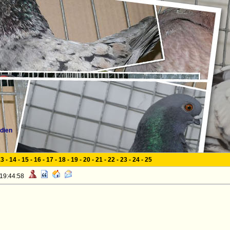
dien
13
-
14
-
15
-
16
-
17
-
18
-
19
-
20
-
21
-
22
-
23
-
24
-
25
 19:44:58