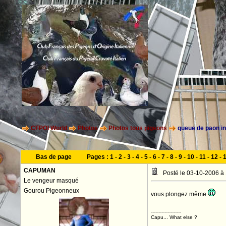
CFPOI World
Photos
Photos tous pigeons
queue de paon in
Bas de page
Pages :
1
-
2
-
3
-
4
-
5
-
6
-
7
-
8
-
9
-
10
-
11
-
12
-
CAPUMAN
Posté le 03-10-2006 à
Le vengeur masqué
Gourou Pigeonneux
vous plongez même
--------------------
Capu... What else ?