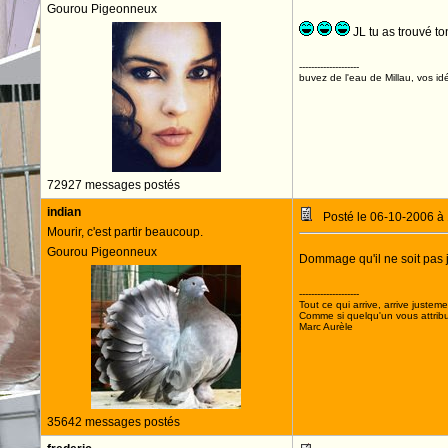
Gourou Pigeonneux
JL tu as trouvé to
--------------------
buvez de l'eau de Millau, vos idé
72927 messages postés
indian
Posté le 06-10-2006 à
Mourir, c'est partir beaucoup.
Gourou Pigeonneux
Dommage qu'il ne soit pas 
--------------------
Tout ce qui arrive, arrive justeme
Comme si quelqu'un vous attribua
Marc Aurèle
35642 messages postés