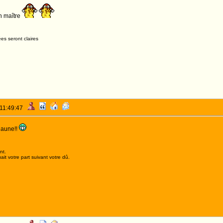
n maître
es seront claires
 11:49:47
jaune!!
nt.
it votre part suivant votre dû.