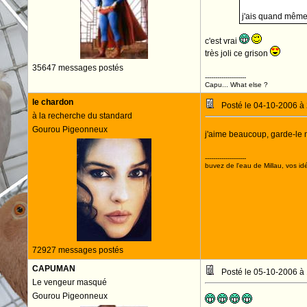
j'ais quand même 
c'est vrai
très joli ce grison
35647 messages postés
--------------------
Capu... What else ?
le chardon
Posté le 04-10-2006 à
à la recherche du standard
Gourou Pigeonneux
j'aime beaucoup, garde-le 
--------------------
buvez de l'eau de Millau, vos idé
72927 messages postés
CAPUMAN
Posté le 05-10-2006 à
Le vengeur masqué
Gourou Pigeonneux