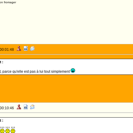
on fromager
 00:01:48
 :
, parce qu'elle est pas à lui tout simplement
 00:10:46
 :