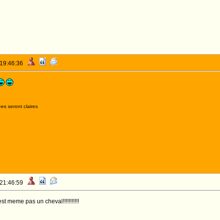
 19:46:36
es seront claires
 21:46:59
 est meme pas un cheval!!!!!!!!!!!