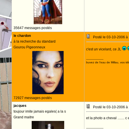
35647 messages postés
le chardon
Posté le 03-10-2006 à
à la recherche du standard
Gourou Pigeonneux
c'est un vicelard, ce JL
--------------------
buvez de l'eau de Millau, vos idé
72927 messages postés
jacques
Posté le 03-10-2006 à
toujour imite jamais egales( a la s
Grand maitre
et la photo a cheval ........ c
--------------------