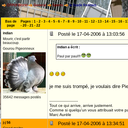
CFPOI World
General
Sports
le Stade Rennais
Bas de
Pages :
1
-
2
-
3
-
4
-
5
-
6
-
7
-
8
-
9
-
10
-
11
-
12
-
13
-
14
-
15
-
16
-
1
page
-
20
-
21
-
22
indian
Posté le 17-04-2006 à 13:03:5
Mourir, c'est partir
beaucoup.
indian a écrit :
Gourou Pigeonneux
Paul par paul!!!
je me suis trompé, je voulais dire Pie
35642 messages postés
--------------------
Tout ce qui arrive, arrive justement.
Comme si quelqu'un vous attribuait votre pa
Marc Aurèle
j-j 56
Posté le 17-04-2006 à 13:34:5