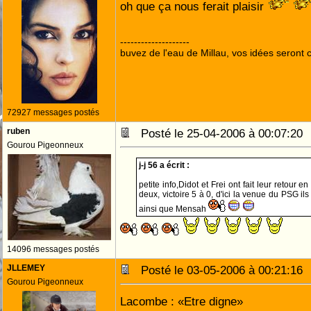
oh que ça nous ferait plaisir
--------------------
buvez de l'eau de Millau, vos idées seront c
72927 messages postés
ruben
Posté le 25-04-2006 à 00:07:2
Gourou Pigeonneux
j-j 56 a écrit :
petite info,Didot et Frei ont fait leur retour e
deux, victoire 5 à 0, d'ici la venue du PSG il
ainsi que Mensah
14096 messages postés
JLLEMEY
Posté le 03-05-2006 à 00:21:1
Gourou Pigeonneux
Lacombe : «Etre digne»