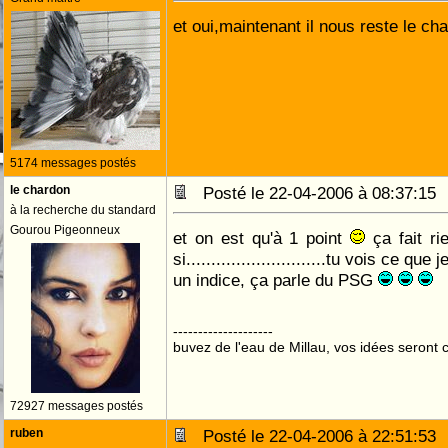
et oui,maintenant il nous reste le c
5174 messages postés
le chardon
Posté le 22-04-2006 à 08:37:1
à la recherche du standard
Gourou Pigeonneux
et on est qu'à 1 point
ça fait ri
si............................tu vois ce que
un indice, ça parle du PSG
--------------------
buvez de l'eau de Millau, vos idées seront c
72927 messages postés
ruben
Posté le 22-04-2006 à 22:51:5