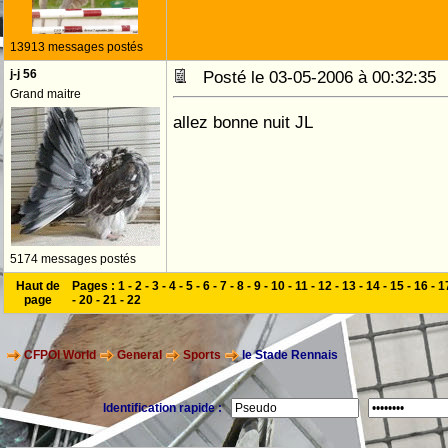
13913 messages postés
j-j 56
Posté le 03-05-2006 à 00:32:3
Grand maitre
allez bonne nuit JL
5174 messages postés
Haut de
Pages :
1
-
2
-
3
-
4
-
5
-
6
-
7
-
8
-
9
-
10
-
11
-
12
-
13
-
14
-
15
-
16
-
1
page
-
20
-
21
-
22
CFPOI World
General
Sports
le Stade Rennais
Identification rapide :