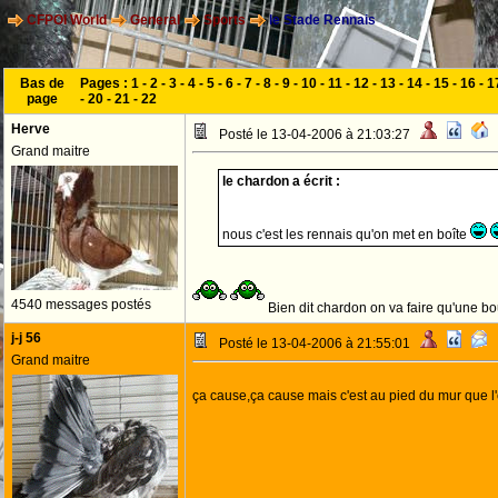
CFPOI World
General
Sports
le Stade Rennais
Bas de
Pages :
1
-
2
-
3
-
4
-
5
-
6
-
7
-
8
-
9
-
10
-
11
-
12
-
13
-
14
-
15
-
16
-
1
page
-
20
-
21
-
22
Herve
Posté le 13-04-2006 à 21:03:27
Grand maitre
le chardon a écrit :
nous c'est les rennais qu'on met en boîte
4540 messages postés
Bien dit chardon on va faire qu'une 
j-j 56
Posté le 13-04-2006 à 21:55:01
Grand maitre
ça cause,ça cause mais c'est au pied du mur que l