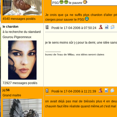
PSG
le pauvre
Je crois que ça ne suffis plus chardon d'aller p
4540 messages postés
cierges pour sauver le PSG
le chardon
Posté le 17-04-2006 à 07:50:24
à la recherche du standard
Gourou Pigeonneux
je te sens moins sûr j-j pour la demi, une idée san
--------------------
buvez de l'eau de Millau, vos idées seront claires
72927 messages postés
j-j 56
Posté le 17-04-2006 à 11:21:39
Grand maitre
on avait déjà pas mal de bléssés plus 4 en de
chauvin faut être réaliste quand même,et c'est mal