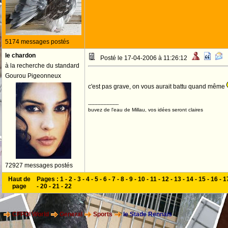
5174 messages postés
le chardon
Posté le 17-04-2006 à 11:26:12
à la recherche du standard
Gourou Pigeonneux
c'est pas grave, on vous aurait battu quand même
--------------------
buvez de l'eau de Millau, vos idées seront claires
72927 messages postés
Haut de
Pages :
1
-
2
-
3
-
4
-
5
-
6
-
7
-
8
-
9
-
10
-
11
-
12
-
13
-
14
-
15
-
16
-
1
page
-
20
-
21
-
22
CFPOI World
General
Sports
le Stade Rennais