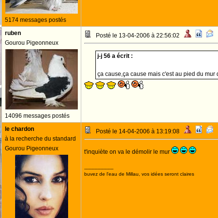
5174 messages postés
ruben
Posté le 13-04-2006 à 22:56:02
Gourou Pigeonneux
j-j 56 a écrit :
ça cause,ça cause mais c'est au pied du mur 
14096 messages postés
le chardon
Posté le 14-04-2006 à 13:19:08
à la recherche du standard
Gourou Pigeonneux
t'inquiète on va le démolir le mur
--------------------
buvez de l'eau de Millau, vos idées seront claires