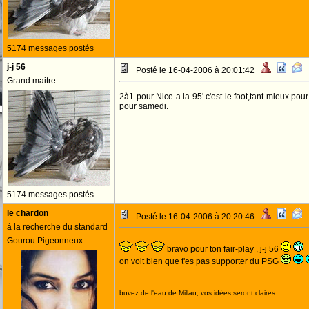
5174 messages postés
j-j 56
Posté le 16-04-2006 à 20:01:42
Grand maitre
2à1 pour Nice a la 95' c'est le foot,tant mieux pou
pour samedi.
5174 messages postés
le chardon
Posté le 16-04-2006 à 20:20:46
à la recherche du standard
Gourou Pigeonneux
bravo pour ton fair-play , j-j 56
on voit bien que t'es pas supporter du PSG
--------------------
buvez de l'eau de Millau, vos idées seront claires