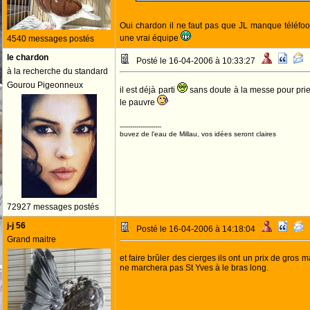
Oui chardon il ne faut pas que JL manque téléfoot 
une vrai équipe
4540 messages postés
le chardon
Posté le 16-04-2006 à 10:33:27
à la recherche du standard
Gourou Pigeonneux
il est déjà parti
sans doute à la messe pour pri
le pauvre
--------------------
buvez de l'eau de Millau, vos idées seront claires
72927 messages postés
j-j 56
Posté le 16-04-2006 à 14:18:04
Grand maitre
et faire brûler des cierges ils ont un prix de gros 
ne marchera pas St Yves à le bras long.