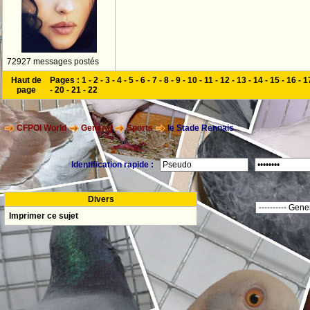
72927 messages postés
Haut de
Pages :
1
-
2
-
3
-
4
-
5
-
6
-
7
-
8
-
9
-
10
-
11
-
12
-
13
-
14
-
15
-
16
-
1
page
-
20
-
21
-
22
CFPOI World
General
Sports
le Stade Rennais
Identification rapide :
Divers
Imprimer ce sujet