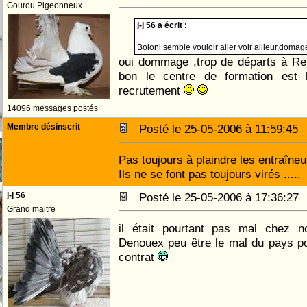
Gourou Pigeonneux
j-j 56 a écrit :
Boloni semble vouloir aller voir ailleur,domag
oui dommage ,trop de départs à Re
bon le centre de formation est 
recrutement
14096 messages postés
Membre désinscrit
Posté le 25-05-2006 à 11:59:4
Pas toujours à plaindre les entraîneur
Ils ne se font pas toujours virés .....
j-j 56
Posté le 25-05-2006 à 17:36:2
Grand maitre
il était pourtant pas mal chez n
Denouex peu être le mal du pays po
contrat