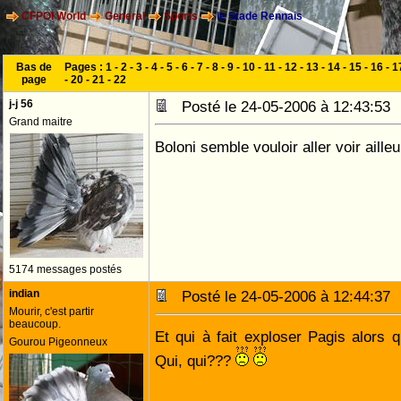
CFPOI World
General
Sports
le Stade Rennais
Bas de
Pages :
1
-
2
-
3
-
4
-
5
-
6
-
7
-
8
-
9
-
10
-
11
-
12
-
13
-
14
-
15
-
16
-
1
page
-
20
-
21
-
22
j-j 56
Posté le 24-05-2006 à 12:43:5
Grand maitre
Boloni semble vouloir aller voir aill
5174 messages postés
indian
Posté le 24-05-2006 à 12:44:3
Mourir, c'est partir
beaucoup.
Et qui à fait exploser Pagis alors q
Gourou Pigeonneux
Qui, qui???