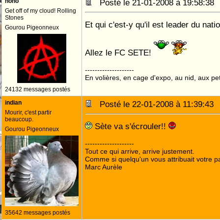
nono
Posté le 21-01-2008 à 19:58:3
Get off of my cloud! Rolling
Stones
Et qui c'est-y qu'il est leader du nati
Gourou Pigeonneux
Allez le FC SETE!
--------------------
En volières, en cage d'expo, au nid, aux peti
24132 messages postés
indian
Posté le 22-01-2008 à 11:39:4
Mourir, c'est partir
beaucoup.
Sète va s'écrouler!!
Gourou Pigeonneux
--------------------
Tout ce qui arrive, arrive justement.
Comme si quelqu'un vous attribuait votre pa
Marc Aurèle
35642 messages postés