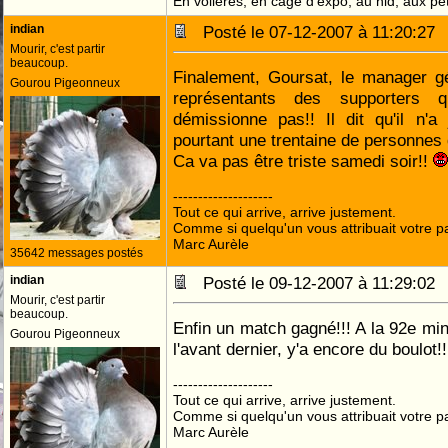
En volières, en cage d'expo, au nid, aux peti
indian
Posté le 07-12-2007 à 11:20:2
Mourir, c'est partir
beaucoup.
Finalement, Goursat, le manager gé
Gourou Pigeonneux
représentants des supporters qu
démissionne pas!! Il dit qu'il n'a
pourtant une trentaine de personnes q
Ca va pas être triste samedi soir!!
--------------------
Tout ce qui arrive, arrive justement.
Comme si quelqu'un vous attribuait votre pa
Marc Aurèle
35642 messages postés
indian
Posté le 09-12-2007 à 11:29:0
Mourir, c'est partir
beaucoup.
Enfin un match gagné!!! A la 92e min
Gourou Pigeonneux
l'avant dernier, y'a encore du boulot!
--------------------
Tout ce qui arrive, arrive justement.
Comme si quelqu'un vous attribuait votre pa
Marc Aurèle