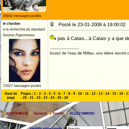
35642 messages postés
le chardon
Posté le 23-01-2008 à 19:00:0
à la recherche du standard
Gourou Pigeonneux
pas à Calais...à Calais y a que de
--------------------
buvez de l'eau de Millau, vos idées seront c
72927 messages postés
Haut de
Pages :
1
-
2
-
3
-
4
-
5
-
6
-
7
-
8
-
9
-
10
-
11
-
12
-
13
-
14
-
15
-
16
-
1
page
-
20
-
21
-
22
-
23
-
24
-
25
-
26
CFPOI World
General
Sports
ALLEZ NIMOIS!
Identification rapide :