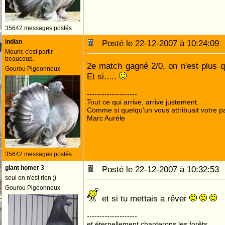
35642 messages postés
indian
Posté le 22-12-2007 à 10:24:0
Mourir, c'est partir
beaucoup.
2e match gagné 2/0, on n'est plus q
Gourou Pigeonneux
Et si.....
--------------------
Tout ce qui arrive, arrive justement.
Comme si quelqu'un vous attribuait votre pa
Marc Aurèle
35642 messages postés
giant homer 3
Posté le 22-12-2007 à 10:32:5
seul on n'est rien ;)
Gourou Pigeonneux
et si tu mettais a rêver
--------------------
et éternellement chanterons les forêts