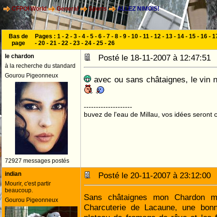
CFPOI World
General
Sports
ALLEZ NIMOIS!
Bas de
Pages :
1
-
2
-
3
-
4
-
5
-
6
-
7
-
8
-
9
-
10
-
11
-
12
-
13
-
14
-
15
-
16
-
1
page
-
20
-
21
-
22
-
23
-
24
-
25
-
26
le chardon
Posté le 18-11-2007 à 12:47:5
à la recherche du standard
Gourou Pigeonneux
avec ou sans châtaignes, le vin 
--------------------
buvez de l'eau de Millau, vos idées seront c
72927 messages postés
indian
Posté le 20-11-2007 à 23:12:0
Mourir, c'est partir
beaucoup.
Sans châtaignes mon Chardon m
Gourou Pigeonneux
Charcuterie de Lacaune, une bonn