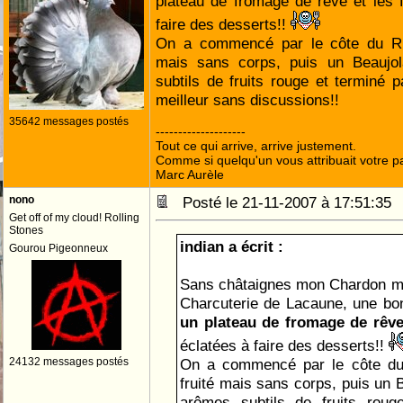
plateau de fromage de rêve et les f
faire des desserts!!
On a commencé par le côte du Rhôn
mais sans corps, puis un Beaujol
subtils de fruits rouge et terminé p
meilleur sans discussions!!
35642 messages postés
--------------------
Tout ce qui arrive, arrive justement.
Comme si quelqu'un vous attribuait votre pa
Marc Aurèle
nono
Posté le 21-11-2007 à 17:51:3
Get off of my cloud! Rolling
Stones
indian a écrit :
Gourou Pigeonneux
Sans châtaignes mon Chardon ma
Charcuterie de Lacaune, une bon
un plateau de
fromage de rêv
éclatées à faire des desserts!!
24132 messages postés
On a commencé par le côte du 
fruité mais sans corps, puis un B
arômes subtils de fruits roug