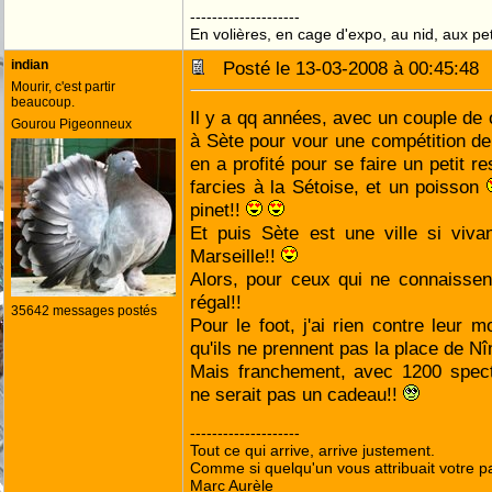
--------------------
En volières, en cage d'expo, au nid, aux peti
indian
Posté le 13-03-2008 à 00:45:4
Mourir, c'est partir
beaucoup.
Il y a qq années, avec un couple de 
Gourou Pigeonneux
à Sète pour vour une compétition de 
en a profité pour se faire un petit r
farcies à la Sétoise, et un poisson
pinet!!
Et puis Sète est une ville si vivan
Marseille!!
Alors, pour ceux qui ne connaissen
régal!!
35642 messages postés
Pour le foot, j'ai rien contre leur 
qu'ils ne prennent pas la place de N
Mais franchement, avec 1200 spec
ne serait pas un cadeau!!
--------------------
Tout ce qui arrive, arrive justement.
Comme si quelqu'un vous attribuait votre pa
Marc Aurèle