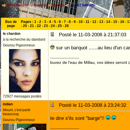
CFPOI World
General
Sports
ALLEZ NIMOIS!
Bas de
Pages :
1
-
2
-
3
-
4
-
5
-
6
-
7
-
8
-
9
-
10
-
11
-
12
-
13
-
14
-
15
-
16
-
1
page
-
20
-
21
-
22
-
23
-
24
-
25
-
26
le chardon
Posté le 11-03-2008 à 21:37:0
à la recherche du standard
Gourou Pigeonneux
sur un barquot ......au lieu d'un ca
--------------------
buvez de l'eau de Millau, vos idées seront c
72927 messages postés
indian
Posté le 11-03-2008 à 23:24:3
Mourir, c'est partir
beaucoup.
te dire s'ils sont ''barge''!!
Gourou Pigeonneux
--------------------