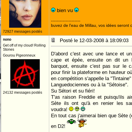
bien vu
--------------------
buvez de l'eau de Millau, vos idées seront c
72927 messages postés
nono
Posté le 12-03-2008 à 18:09:0
Get off of my cloud! Rolling
Stones
D'abord c'est avec une lance et u
Gourou Pigeonneux
cape et épée, ensuite on dit un
barquot, ensuite c'est pas sur le 
pour finir la plateforme en hauteur o
en compétition s'appelle la "Tintaine" 
Languedociennes ou à la "Sétoise".
Su Sétori et su fiéri!
24132 messages postés
T'as raison Freddie et puisqu'ils 
Sète ils ont qu'à en renier les s
voudra!
En tout cas j'aimerai bien que Sète 
en D2!