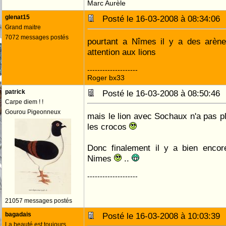
Marc Aurèle
glenat15
Posté le 16-03-2008 à 08:34:0
Grand maitre
7072 messages postés
pourtant a Nîmes il y a des arènes
attention aux lions
--------------------
Roger bx33
patrick
Posté le 16-03-2008 à 08:50:4
Carpe diem ! !
Gourou Pigeonneux
mais le lion avec Sochaux n'a pas p
les crocos
Donc finalement il y a bien encor
Nimes
..
--------------------
21057 messages postés
bagadais
Posté le 16-03-2008 à 10:03:3
La beauté est toujours