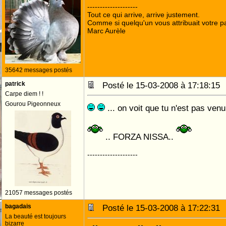
--------------------
Tout ce qui arrive, arrive justement.
Comme si quelqu'un vous attribuait votre pa
Marc Aurèle
35642 messages postés
patrick
Posté le 15-03-2008 à 17:18:1
Carpe diem ! !
Gourou Pigeonneux
... on voit que tu n'est pas ve
.. FORZA NISSA..
--------------------
21057 messages postés
bagadais
Posté le 15-03-2008 à 17:22:3
La beauté est toujours
bizarre