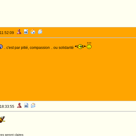
 11:52:09
.. c'est par pitié, compassion .. ou solidarité
 18:33:55
es seront claires