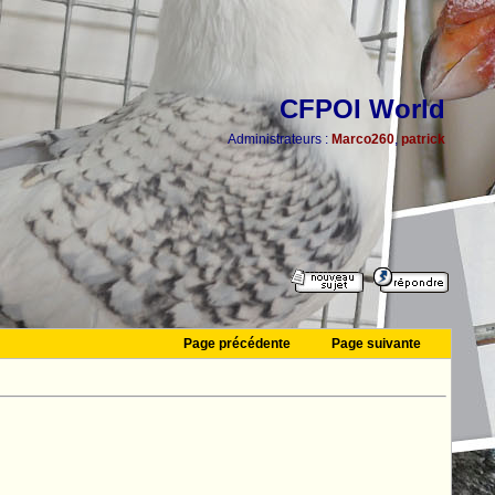
CFPOI World
Administrateurs :
Marco260
,
patrick
Page précédente
Page suivante