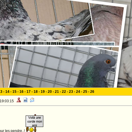
13
-
14
-
15
-
16
-
17
-
18
-
19
-
20
-
21
-
22
-
23
-
24
-
25
-
26
 19:03:15
our les pendre..!