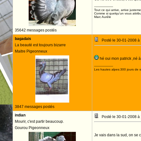
--------------------
Tout ce qui arrive, arrive justeme
Comme si quelqu'un vous attribua
Marc Aurèle
35642 messages postés
bagadais
Posté le 30-01-2008 à
La beauté est toujours bizarre
Maitre Pigeonneux
hé oui mon patrick ,né à p
--------------------
Les hautes alpes:300 jours de so
3847 messages postés
indian
Posté le 30-01-2008 à
Mourir, c'est partir beaucoup.
Gourou Pigeonneux
Je vais dans la sud, on se 