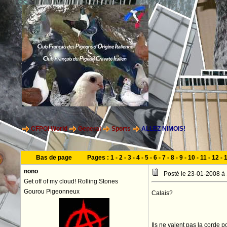
CFPOI World
General
Sports
ALLEZ NIMOIS!
Bas de page
Pages :
1
-
2
-
3
-
4
-
5
-
6
-
7
-
8
-
9
-
10
-
11
-
12
-
nono
Posté le 23-01-2008 à
Get off of my cloud! Rolling Stones
Gourou Pigeonneux
Calais?
Ils ne valent pas la corde p