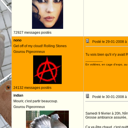
72927 messages postés
nono
Posté le 29-01-2008 à
Get off of my cloud! Rolling Stones
Gourou Pigeonneux
Tu vois bien qu'il n'y avai
--------------------
En volières, en cage d'expo, au n
24132 messages postés
indian
Posté le 30-01-2008 à
Mourir, c'est partir beaucoup.
Gourou Pigeonneux
Samedi 9 février à 20h, Nîm
Grosse ambiance assurée, j'
Ca va être chaud, c'est quit