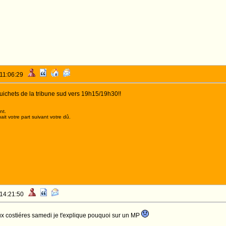
 11:06:29
uichets de la tribune sud vers 19h15/19h30!!
nt.
it votre part suivant votre dû.
 14:21:50
ux costiéres samedi je t'explique pouquoi sur un MP