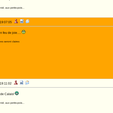
id, aux petits-pois...
 19:07:05
n feu de joie.....
es seront claires
 19:11:02
 de Calais!
id, aux petits-pois...