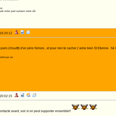
nt.
it votre part suivant votre dû.
 16:20:12
aris (chuuttt) d'un pére Nimois , et pour rien te cacher j' aime bien St Etienne . hé 
leil par an
 20:02:15
contacte avant, voir si on peut supporter ensemble!!