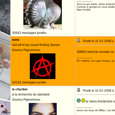
--------------------
Tout ce qui arrive, arrive justeme
Comme si quelqu'un vous attribua
Marc Aurèle
35642 messages postés
nono
Posté le 31-01-2008 à
Get off of my cloud! Rolling Stones
Gourou Pigeonneux
NIMES vient de recruter un
--------------------
En volières, en cage d'expo, au n
24132 messages postés
le chardon
Posté le 31-01-2008 à
à la recherche du standard
Gourou Pigeonneux
je viens d'entendre
--------------------
buvez de l'eau de Millau, vos idé