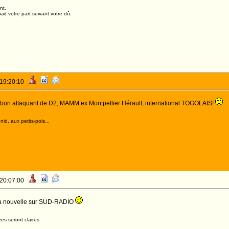
nt.
it votre part suivant votre dû.
 19:20:10
 bon attaquant de D2, MAMM ex Montpellier Hérault, international TOGOLAIS!
id, aux petits-pois...
 20:07:00
 la nouvelle sur SUD-RADIO
es seront claires