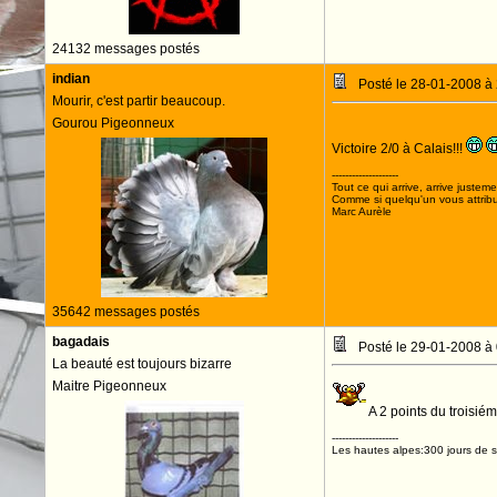
24132 messages postés
indian
Posté le 28-01-2008 à
Mourir, c'est partir beaucoup.
Gourou Pigeonneux
Victoire 2/0 à Calais!!!
--------------------
Tout ce qui arrive, arrive justeme
Comme si quelqu'un vous attribua
Marc Aurèle
35642 messages postés
bagadais
Posté le 29-01-2008 à
La beauté est toujours bizarre
Maitre Pigeonneux
A 2 points du troisié
--------------------
Les hautes alpes:300 jours de so