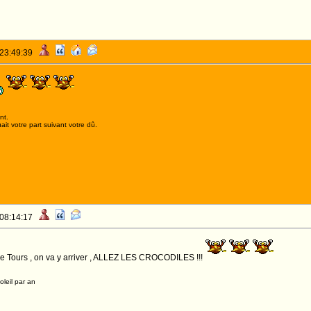
 23:49:39
nt.
it votre part suivant votre dû.
 08:14:17
me Tours , on va y arriver , ALLEZ LES CROCODILES !!!
leil par an