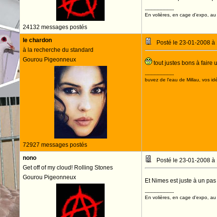
--------------------
En volières, en cage d'expo, au n
24132 messages postés
le chardon
Posté le 23-01-2008 à
à la recherche du standard
Gourou Pigeonneux
tout justes bons à faire u
--------------------
buvez de l'eau de Millau, vos idé
72927 messages postés
nono
Posté le 23-01-2008 à
Get off of my cloud! Rolling Stones
Gourou Pigeonneux
Et Nimes est juste à un pas
--------------------
En volières, en cage d'expo, au n