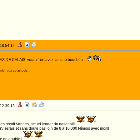
 18:54:12
t PAS DE CALAIS, vous n' en avez fait une bouchée....
id, aux petits-pois...
 12:39:13
es reçoit Vannes, actuel leader du national!!
y serais et sans doute pas loin de 8 à 10 000 Nîmois avec moi!!!
te ou double!!