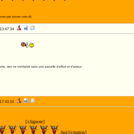
otre part suivant votre dû.
 13:47:34
st bien parti
nte, rien ne s'enfante sans une parcelle d'effort et d'amour
 17:43:10
NIMES!!!!!
OCOS!!!!
[/clignote]
:hot:[/citation]