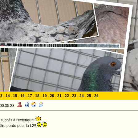
13
-
14
-
15
-
16
-
17
-
18
-
19
-
20
-
21
-
22
-
23
-
24
-
25
-
26
 00:35:28
succès à l'extérieur!!
-être perdu pour la L2!!