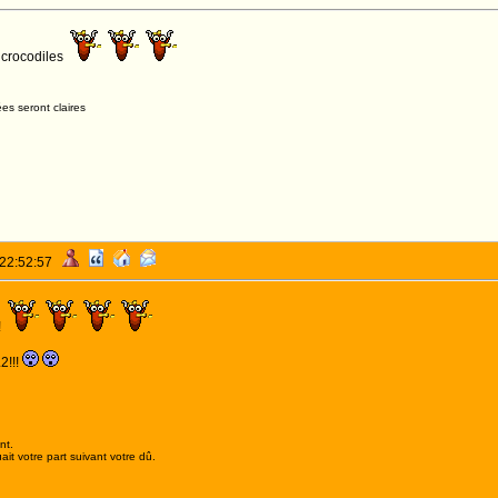
 crocodiles
es seront claires
 22:52:57
!
2!!!
nt.
it votre part suivant votre dû.