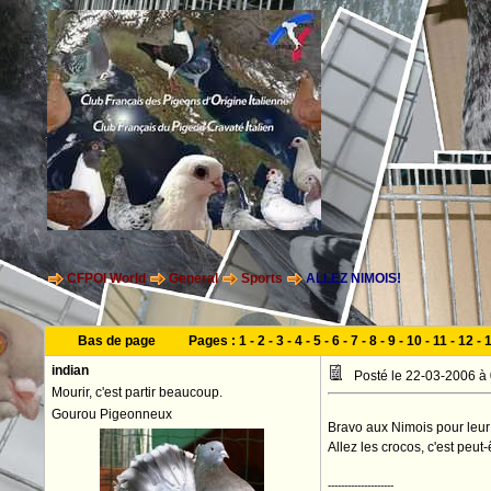
CFPOI World
General
Sports
ALLEZ NIMOIS!
Bas de page
Pages :
1
-
2
-
3
-
4
-
5
-
6
-
7
-
8
-
9
-
10
-
11
-
12
-
indian
Posté le 22-03-2006 à
Mourir, c'est partir beaucoup.
Gourou Pigeonneux
Bravo aux Nimois pour leur 
Allez les crocos, c'est peut
--------------------