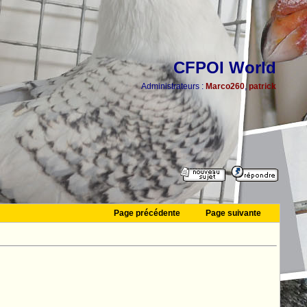
CFPOI World
Administrateurs :
Marco260
,
patrick
Page précédente
Page suivante