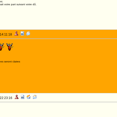
nt.
it votre part suivant votre dû.
 14:11:18
es seront claires
 22:23:16