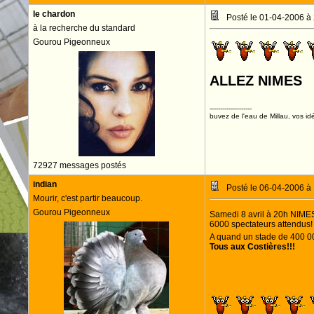
le chardon
Posté le 01-04-2006 à
à la recherche du standard
Gourou Pigeonneux
ALLEZ NIMES
--------------------
buvez de l'eau de Millau, vos idé
72927 messages postés
indian
Posté le 06-04-2006 à
Mourir, c'est partir beaucoup.
Gourou Pigeonneux
Samedi 8 avril à 20h NIM
6000 spectateurs attendus! 
A quand un stade de 400 00
Tous aux Costières!!!
[clignote]
ALLEZ 
ALLEZ LES CR