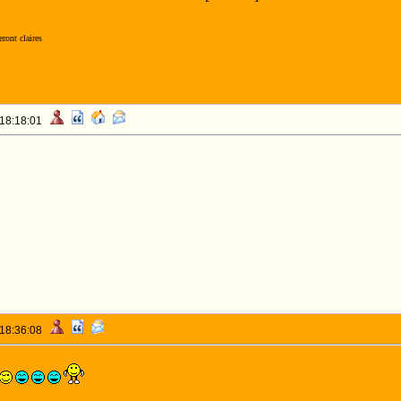
ront claires
 18:18:01
 18:36:08