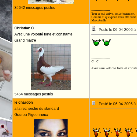
35642 messages postés
--------------------
Tout ce qui arrive, arrive justement.
Comme si quelqu'un vous attribuait v
Marc Aurèle
Christian C
Posté le 06-04-2006 à
Avec une volonté forte et constante
Grand maitre
Allez NIMES c'e
--------------------
Ch C
Avec une volonté forte et consta
5464 messages postés
le chardon
Posté le 06-04-2006 à
à la recherche du standard
Gourou Pigeonneux
[clignote]
ALLEZ 
ALLEZ LES CR