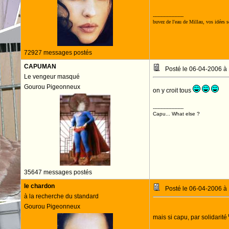
--------------------
buvez de l'eau de Millau, vos idées se
72927 messages postés
CAPUMAN
Posté le 06-04-2006 à
Le vengeur masqué
Gourou Pigeonneux
on y croit tous
--------------------
Capu... What else ?
35647 messages postés
le chardon
Posté le 06-04-2006 à
à la recherche du standard
Gourou Pigeonneux
mais si capu, par solidarité