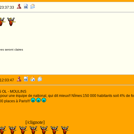
 23:37:33
es seront claires
 12:03:47
ES OL - MOULINS
pour une équipe de national, qui dit mieux!! Nîmes:150 000 habitants soit 4% de fo
0 places à Paris!!!
NIMES!!!!!
OCOS!!!!
[/clignote]