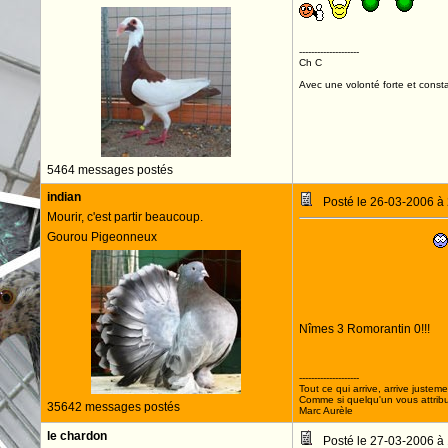
--------------------
Ch C
Avec une volonté forte et consta
5464 messages postés
indian
Posté le 26-03-2006 à
Mourir, c'est partir beaucoup.
Gourou Pigeonneux
Nîmes 3 Romorantin 0!!!
Allez Nîmois!!!
--------------------
Tout ce qui arrive, arrive justeme
Comme si quelqu'un vous attribua
35642 messages postés
Marc Aurèle
le chardon
Posté le 27-03-2006 à