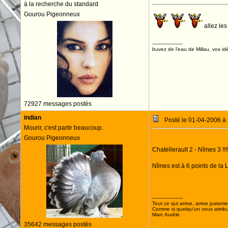
à la recherche du standard
Gourou Pigeonneux
allez les
--------------------
buvez de l'eau de Millau, vos idé
72927 messages postés
indian
Posté le 01-04-2006 à
Mourir, c'est partir beaucoup.
Gourou Pigeonneux
Chatellerault 2 - Nîmes 3 !!!
Nîmes est à 6 points de la L
ALLEZ NIMOIS!!!!
--------------------
Tout ce qui arrive, arrive justeme
Comme si quelqu'un vous attribua
Marc Aurèle
35642 messages postés