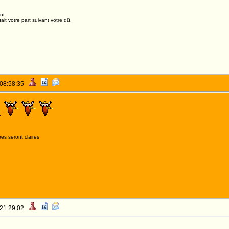
nt.
it votre part suivant votre dû.
 08:58:35
E
es seront claires
 21:29:02