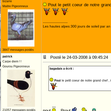
bizarre
Pout le petit coeur de notre grand 
Maitre Pigeonneux
--------------------
Les hautes alpes:300 jours de soleil par an
3847 messages postés
patrick
Posté le 24-03-2008 à 09:45:2
Carpe diem ! !
Gourou Pigeonneux
bagadais a écrit :
Pout
le petit coeur de notre grand chef , i
pout
.. Prout
..
..
21057 messages postés