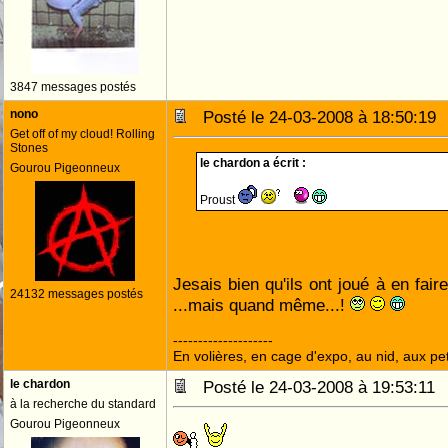
3847 messages postés
nono
Posté le 24-03-2008 à 18:50:1
Get off of my cloud! Rolling
Stones
le chardon a écrit :
Gourou Pigeonneux
Proust
Jesais bien qu'ils ont joué à en fai
24132 messages postés
...mais quand même...!
--------------------
En volières, en cage d'expo, au nid, aux peti
le chardon
Posté le 24-03-2008 à 19:53:1
à la recherche du standard
Gourou Pigeonneux