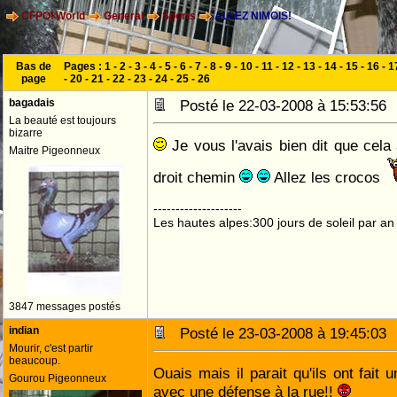
CFPOI World
General
Sports
ALLEZ NIMOIS!
Bas de
Pages :
1
-
2
-
3
-
4
-
5
-
6
-
7
-
8
-
9
-
10
-
11
-
12
-
13
-
14
-
15
-
16
-
1
page
-
20
-
21
-
22
-
23
-
24
-
25
-
26
bagadais
Posté le 22-03-2008 à 15:53:5
La beauté est toujours
bizarre
Je vous l'avais bien dit que cela a
Maitre Pigeonneux
droit chemin
Allez les crocos
--------------------
Les hautes alpes:300 jours de soleil par an
3847 messages postés
indian
Posté le 23-03-2008 à 19:45:0
Mourir, c'est partir
beaucoup.
Ouais mais il parait qu'ils ont fait
Gourou Pigeonneux
avec une défense à la rue!!