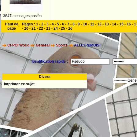
3847 messages postés
Haut de
Pages :
1
-
2
-
3
-
4
-
5
-
6
-
7
-
8
-
9
-
10
-
11
-
12
-
13
-
14
-
15
-
16
-
1
page
-
20
-
21
-
22
-
23
-
24
-
25
-
26
CFPOI World
General
Sports
ALLEZ NIMOIS!
Identification rapide :
Divers
Imprimer ce sujet