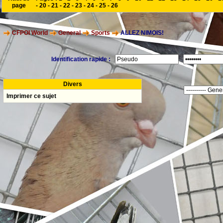
page
-
20
-
21
-
22
-
23
-
24
-
25
-
26
CFPOI World
General
Sports
ALLEZ NIMOIS!
Identification rapide :
Divers
Imprimer ce sujet