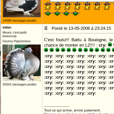
14096 messages postés
indian
Posté le 13-05-2006 à 23:24:1
Mourir, c'est partir
beaucoup.
C'est foutu!!! Battu à Boulogne, l
Gourou Pigeonneux
chance de monter en L2!!!! :
cry:
:cry: :cry: :cry: :cry: :cry: :cry: :cr
:cry: :cry: :cry: :cry: :cry: :cry: :cr
:cry: :cry: :cry: :cry: :cry: :cry: :cr
:cry: :cry: :cry: :cry: :cry: :cry: :cr
:cry: :cry: :cry: :cry: :cry: :cry: :cr
:cry: :cry: :cry: :cry: :cry: :cry: :cr
35642 messages postés
:cry: :cry: :cry: :cry: :cry: :cry: :cr
:cry: :cry: :cry: :cry: :cry:
--------------------
Tout ce qui arrive, arrive justement.