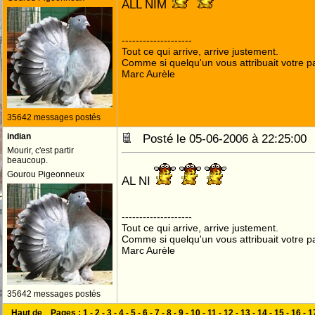
ALL NIM
--------------------
Tout ce qui arrive, arrive justement.
Comme si quelqu'un vous attribuait votre pa
Marc Aurèle
35642 messages postés
indian
Posté le 05-06-2006 à 22:25:0
Mourir, c'est partir
beaucoup.
Gourou Pigeonneux
AL NI
--------------------
Tout ce qui arrive, arrive justement.
Comme si quelqu'un vous attribuait votre pa
Marc Aurèle
35642 messages postés
Haut de
Pages :
1
-
2
-
3
-
4
-
5
-
6
-
7
-
8
-
9
-
10
-
11
-
12
-
13
-
14
-
15
-
16
-
1