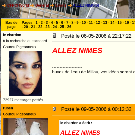
CFPOI World
General
Sports
ALLEZ NIMOIS!
Bas de
Pages :
1
-
2
-
3
-
4
-
5
-
6
-
7
-
8
-
9
-
10
-
11
-
12
-
13
-
14
-
15
-
16
-
1
page
-
20
-
21
-
22
-
23
-
24
-
25
-
26
le chardon
Posté le 06-05-2006 à 22:17:2
à la recherche du standard
Gourou Pigeonneux
--------------------
buvez de l'eau de Millau, vos idées seront c
72927 messages postés
ruben
Posté le 09-05-2006 à 00:12:3
Gourou Pigeonneux
le chardon a écrit :