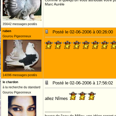
Comme si quelqu'un vous attribuait votre pa
Marc Aurèle
35642 messages postés
ruben
Posté le 02-06-2006 à 00:26:0
Gourou Pigeonneux
14096 messages postés
le chardon
Posté le 02-06-2006 à 17:56:0
à la recherche du standard
Gourou Pigeonneux
allez Nîmes
--------------------
buvez de l'eau de Millau, vos idées seront c