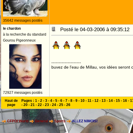
35642 messages postés
le chardon
Posté le 04-03-2006 à 09:35:1
à la recherche du standard
Gourou Pigeonneux
--------------------
buvez de l'eau de Millau, vos idées seront c
72927 messages postés
Haut de
Pages :
1
-
2
-
3
-
4
-
5
-
6
-
7
-
8
-
9
-
10
-
11
-
12
-
13
-
14
-
15
-
16
-
1
page
-
20
-
21
-
22
-
23
-
24
-
25
-
26
CFPOI World
General
Sports
ALLEZ NIMOIS!