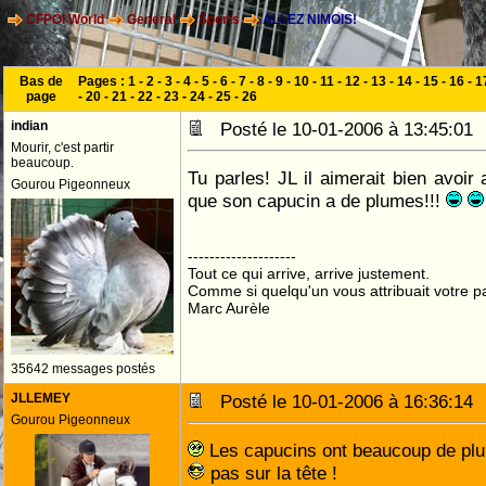
CFPOI World
General
Sports
ALLEZ NIMOIS!
Bas de
Pages :
1
-
2
-
3
-
4
-
5
-
6
-
7
-
8
-
9
-
10
-
11
-
12
-
13
-
14
-
15
-
16
-
1
page
-
20
-
21
-
22
-
23
-
24
-
25
-
26
indian
Posté le 10-01-2006 à 13:45:0
Mourir, c'est partir
beaucoup.
Tu parles! JL il aimerait bien avoir 
Gourou Pigeonneux
que son capucin a de plumes!!!
--------------------
Tout ce qui arrive, arrive justement.
Comme si quelqu'un vous attribuait votre pa
Marc Aurèle
35642 messages postés
JLLEMEY
Posté le 10-01-2006 à 16:36:1
Gourou Pigeonneux
Les capucins ont beaucoup de plu
pas sur la tête !