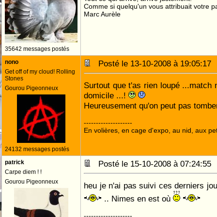
Comme si quelqu'un vous attribuait votre pa
Marc Aurèle
35642 messages postés
nono
Posté le 13-10-2008 à 19:05:1
Get off of my cloud! Rolling
Stones
Surtout que t'as rien loupé ...match
Gourou Pigeonneux
domicile ...!
Heureusement qu'on peut pas tomber
--------------------
En volières, en cage d'expo, au nid, aux peti
24132 messages postés
patrick
Posté le 15-10-2008 à 07:24:5
Carpe diem ! !
Gourou Pigeonneux
heu je n'ai pas suivi ces derniers j
.. Nimes en est où
--------------------