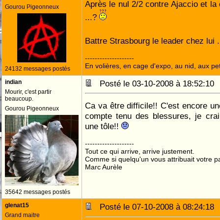
Après le nul 2/2 contre Ajaccio et la
Gourou Pigeonneux
...?
Battre Strasbourg le leader chez lui .
--------------------
En volières, en cage d'expo, au nid, aux peti
24132 messages postés
indian
Posté le 03-10-2008 à 18:52:1
Mourir, c'est partir
beaucoup.
Ca va être difficile!! C'est encore 
Gourou Pigeonneux
compte tenu des blessures, je crai
une tôle!!
--------------------
Tout ce qui arrive, arrive justement.
Comme si quelqu'un vous attribuait votre pa
Marc Aurèle
35642 messages postés
glenat15
Posté le 07-10-2008 à 08:24:1
Grand maitre