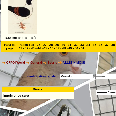
--------------------
21056 messages postés
Haut de
Pages :
25
-
26
-
27
-
28
-
29
-
30
-
31
-
32
-
33
-
34
-
35
-
36
-
37
-
38
page
41
-
42
-
43
-
44
-
45
-
46
-
47
-
48
-
49
-
50
-
51
CFPOI World
General
Sports
ALLEZ NIMOIS!
Identification rapide :
Divers
Imprimer ce sujet