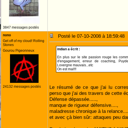
3847 messages postés
nono
Posté le 07-10-2008 à 18:59:4
Get off of my cloud! Rolling
Stones
indian a écrit :
Gourou Pigeonneux
En plus sur le site passion rouge les comm
d'engagement, erreur de coaching, Puyd
Lovergne mauvais...etc
On est mal!!!
Le résumé de ce que j'ai lu corre
24132 messages postés
perso que j'ai des travers de cette éq
Défense dépassée.....,
manque de rigueur défensive....,
maladresse chronique à la relance....
et avec çà bien sûr: attaques peu d