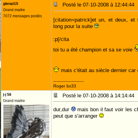
glenat15
Posté le 07-10-2008 à 12:44:4
Grand maitre
7072 messages postés
[citation=patrick]et un, et deux, et 
long pour la suite
:p[/cita
toi tu a été champion et sa se voie
mais c'était au siècle dernier car
--------------------
Roger bx33
j-j 56
Posté le 07-10-2008 à 14:14:4
Grand maitre
dur,dur
mais bon il faut voir les 
peut que s'arranger