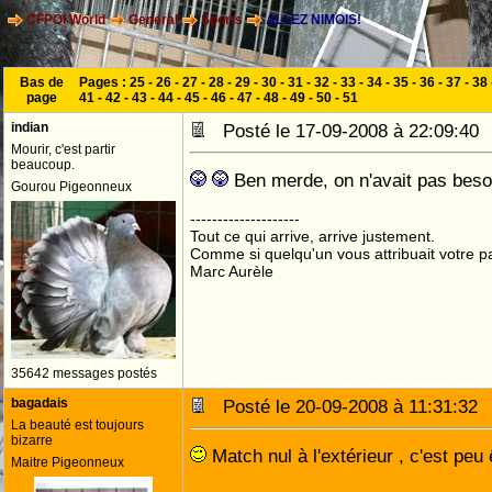
CFPOI World
General
Sports
ALLEZ NIMOIS!
Bas de
Pages :
25
-
26
-
27
-
28
-
29
-
30
-
31
-
32
-
33
-
34
-
35
-
36
-
37
-
38
page
41
-
42
-
43
-
44
-
45
-
46
-
47
-
48
-
49
-
50
-
51
indian
Posté le 17-09-2008 à 22:09:4
Mourir, c'est partir
beaucoup.
Ben merde, on n'avait pas besoi
Gourou Pigeonneux
--------------------
Tout ce qui arrive, arrive justement.
Comme si quelqu'un vous attribuait votre pa
Marc Aurèle
35642 messages postés
bagadais
Posté le 20-09-2008 à 11:31:3
La beauté est toujours
bizarre
Match nul à l'extérieur , c'est peu
Maitre Pigeonneux