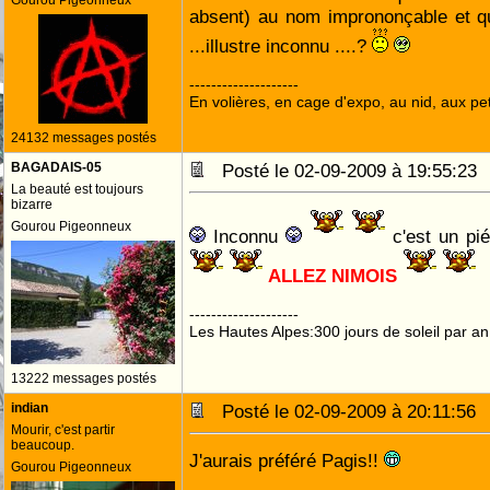
Gourou Pigeonneux
absent) au nom imprononçable et qu
...illustre inconnu ....?
--------------------
En volières, en cage d'expo, au nid, aux peti
24132 messages postés
BAGADAIS-05
Posté le 02-09-2009 à 19:55:2
La beauté est toujours
bizarre
Gourou Pigeonneux
Inconnu
c'est un pié
ALLEZ NIMOIS
--------------------
Les Hautes Alpes:300 jours de soleil par an
13222 messages postés
indian
Posté le 02-09-2009 à 20:11:5
Mourir, c'est partir
beaucoup.
J'aurais préféré Pagis!!
Gourou Pigeonneux