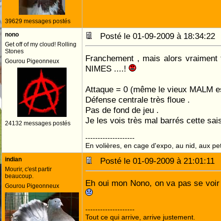
39629 messages postés
nono
Posté le 01-09-2009 à 18:34:2
Get off of my cloud! Rolling
Stones
Franchement , mais alors vraiment 
Gourou Pigeonneux
NIMES ....!
Attaque = 0 (même le vieux MALM es
Défense centrale très floue .
Pas de fond de jeu .
Je les vois très mal barrés cette sais
24132 messages postés
--------------------
En volières, en cage d'expo, au nid, aux peti
indian
Posté le 01-09-2009 à 21:01:1
Mourir, c'est partir
beaucoup.
Eh oui mon Nono, on va pas se voir
Gourou Pigeonneux
--------------------
Tout ce qui arrive, arrive justement.