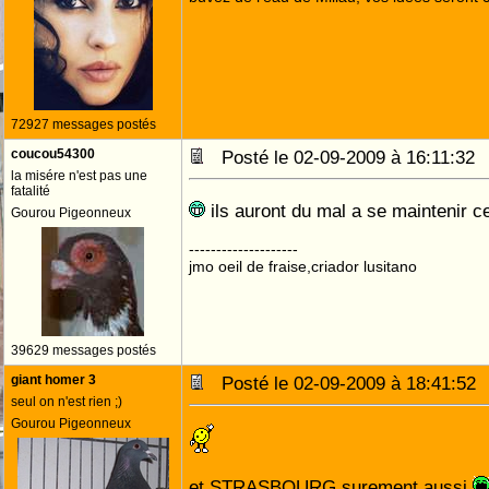
72927 messages postés
coucou54300
Posté le 02-09-2009 à 16:11:3
la misére n'est pas une
fatalité
ils auront du mal a se maintenir c
Gourou Pigeonneux
--------------------
jmo oeil de fraise,criador lusitano
39629 messages postés
giant homer 3
Posté le 02-09-2009 à 18:41:5
seul on n'est rien ;)
Gourou Pigeonneux
et STRASBOURG surement aussi