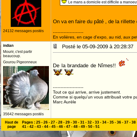
Le mans a domicile est difficile a manoe
On va en faire du pâté , de la rillett
24132 messages postés
--------------------
En volières, en cage d'expo, au nid, aux peti
indian
Posté le 05-09-2009 à 20:28:3
Mourir, c'est partir
beaucoup.
Gourou Pigeonneux
De la brandade de Nîmes!!
--------------------
Tout ce qui arrive, arrive justement.
Comme si quelqu'un vous attribuait votre pa
Marc Aurèle
35642 messages postés
Haut de
Pages :
25
-
26
-
27
-
28
-
29
-
30
-
31
-
32
-
33
-
34
-
35
-
36
-
37
-
38
page
41
-
42
-
43
-
44
-
45
-
46
-
47
-
48
-
49
-
50
-
51