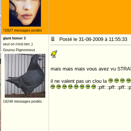
72927 messages postés
giant homer 3
Posté le 31-08-2009 à 11:55:3
seul on n'est rien ;)
Gourou Pigeonneux
mais mais mais vous avez vu S
il ne valent pas un clou la
:pff: :pff: :pff: :p
19246 messages postés