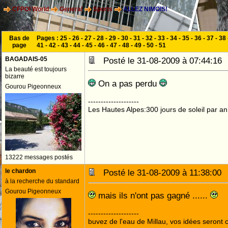
CFPOI World
General
Sports
ALLEZ NIMOIS!
Bas de
Pages :
25
-
26
-
27
-
28
-
29
-
30
-
31
-
32
-
33
-
34
-
35
-
36
-
37
-
38
page
41
-
42
-
43
-
44
-
45
-
46
-
47
-
48
-
49
-
50
-
51
BAGADAIS-05
Posté le 31-08-2009 à 07:44:1
La beauté est toujours
bizarre
On a pas perdu
Gourou Pigeonneux
--------------------
Les Hautes Alpes:300 jours de soleil par an
13222 messages postés
le chardon
Posté le 31-08-2009 à 11:38:0
à la recherche du standard
Gourou Pigeonneux
mais ils n'ont pas gagné ......
--------------------
buvez de l'eau de Millau, vos idées seront c