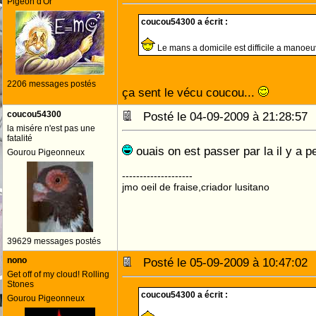
Pigeon d'Or
coucou54300 a écrit :
Le mans a domicile est difficile a manoe
2206 messages postés
ça sent le vécu coucou...
coucou54300
Posté le 04-09-2009 à 21:28:5
la misére n'est pas une
fatalité
ouais on est passer par la il y a 
Gourou Pigeonneux
--------------------
jmo oeil de fraise,criador lusitano
39629 messages postés
nono
Posté le 05-09-2009 à 10:47:0
Get off of my cloud! Rolling
Stones
coucou54300 a écrit :
Gourou Pigeonneux