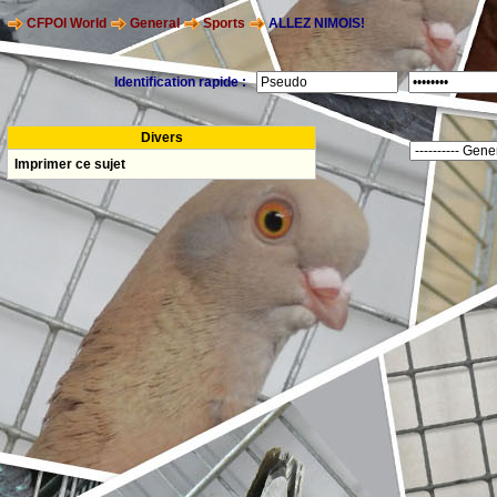
CFPOI World
General
Sports
ALLEZ NIMOIS!
Identification rapide :
Divers
Imprimer ce sujet