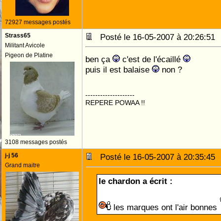
72927 messages postés
Strass65
Posté le 16-05-2007 à 20:26:5
Militant Avicole
Pigeon de Platine
ben ça
c'est de l'écaillé
puis il est balaise
non ?
--------------------
REPERE POWAA !!
3108 messages postés
j-j 56
Posté le 16-05-2007 à 20:35:4
Grand maitre
le chardon a écrit :
les marques ont l'air bonnes