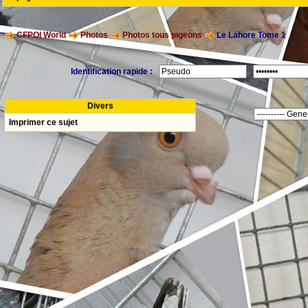
CFPOI World
Photos
Photos tous pigeons
Le Lahore Tome 1
Identification rapide :
Divers
Imprimer ce sujet