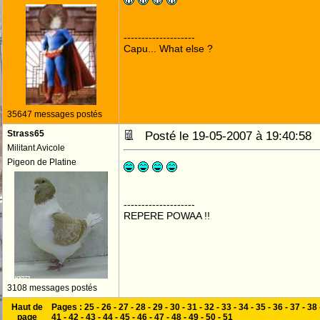
--------------------
Capu... What else ?
35647 messages postés
Strass65
Posté le 19-05-2007 à 19:40:5
Militant Avicole
Pigeon de Platine
--------------------
REPERE POWAA !!
3108 messages postés
Haut de
Pages :
25
-
26
-
27
-
28
-
29
-
30
-
31
-
32
-
33
-
34
-
35
-
36
-
37
-
38
page
41
-
42
-
43
-
44
-
45
-
46
-
47
-
48
-
49
-
50
-
51