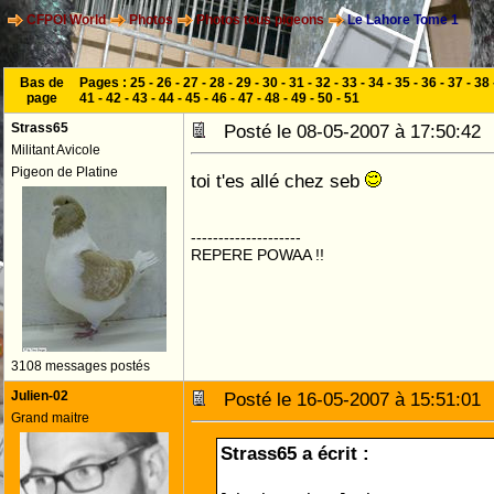
CFPOI World
Photos
Photos tous pigeons
Le Lahore Tome 1
Bas de
Pages :
25
-
26
-
27
-
28
-
29
-
30
-
31
-
32
-
33
-
34
-
35
-
36
-
37
-
38
page
41
-
42
-
43
-
44
-
45
-
46
-
47
-
48
-
49
-
50
-
51
Strass65
Posté le 08-05-2007 à 17:50:4
Militant Avicole
Pigeon de Platine
toi t'es allé chez seb
--------------------
REPERE POWAA !!
3108 messages postés
Julien-02
Posté le 16-05-2007 à 15:51:0
Grand maitre
Strass65 a écrit :