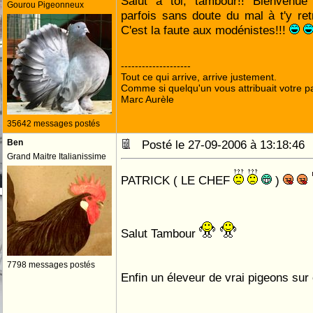
Salut à toi, tambour!! Bienvenu
Gourou Pigeonneux
parfois sans doute du mal à t'y ret
C'est la faute aux modénistes!!!
--------------------
Tout ce qui arrive, arrive justement.
Comme si quelqu'un vous attribuait votre pa
Marc Aurèle
35642 messages postés
Ben
Posté le 27-09-2006 à 13:18:4
Grand Maitre Italianissime
PATRICK ( LE CHEF
)
Salut Tambour
7798 messages postés
Enfin un éleveur de vrai pigeons su