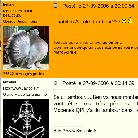
indian
Posté le 27-09-2006 à 20:00:5
Mourir, c'est partir
beaucoup.
T'habites Arcole, tambour???
Gourou Pigeonneux
--------------------
Tout ce qui arrive, arrive justement.
Comme si quelqu'un vous attribuait votre pa
Marc Aurèle
35642 messages postés
Nicolas
Posté le 27-09-2006 à 20:14:3
Http://www.3avicole.fr
Grand Maitre Italianissime
Salut tambour.....Ben va nous monter
vont être très très pénibles....
Modenes QPI y'a du tambour dans l'a
--------------------
Http:// www.3avicole.fr