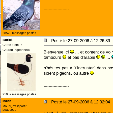
--------------------
28570 messages postés
patrick
Posté le 27-09-2006 à 12:26:3
Carpe diem ! !
Gourou Pigeonneux
Bienvenue ici
... et content de voir
tambours
et pas d'arabie
...
n'hésites pas à "t'incruster" dans no
soient pigeons, ou autre
--------------------
21057 messages postés
indian
Posté le 27-09-2006 à 12:32:0
Mourir, c'est partir
beaucoup.