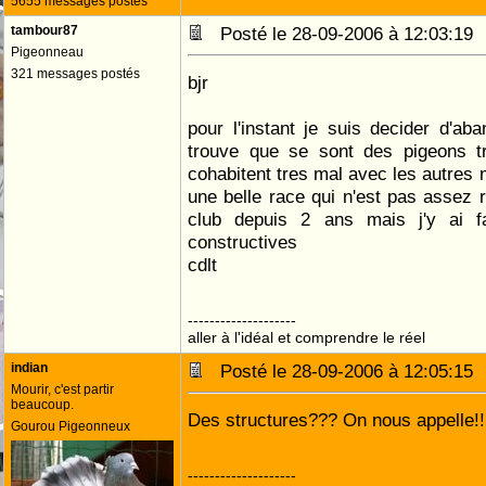
5655 messages postés
tambour87
Posté le 28-09-2006 à 12:03:1
Pigeonneau
321 messages postés
bjr
pour l'instant je suis decider d'a
trouve que se sont des pigeons tr
cohabitent tres mal avec les autres m
une belle race qui n'est pas assez re
club depuis 2 ans mais j'y ai f
constructives
cdlt
--------------------
aller à l'idéal et comprendre le réel
indian
Posté le 28-09-2006 à 12:05:1
Mourir, c'est partir
beaucoup.
Des structures??? On nous appelle!
Gourou Pigeonneux
--------------------