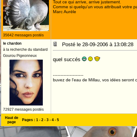
Tout ce qui arrive, arrive justement.
Comme si quelqu'un vous attribuait votre pa
Marc Aurèle
35642 messages postés
le chardon
Posté le 28-09-2006 à 13:08:2
à la recherche du standard
Gourou Pigeonneux
quel succés
--------------------
buvez de l'eau de Millau, vos idées seront c
72927 messages postés
Haut de
Pages :
1
-
2
-
3
-
4
-
5
page