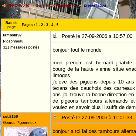
CFPOI World
General
Présentation
presentation
Bas de
Pages :
1
-
2
-
3
-
4
-
5
page
tambour87
Posté le 27-09-2006 à 10:57:0
Pigeonneau
321 messages postés
bonjour tout le monde
mon prenom est bernard j'habite b
bourg de la haute vienne situe exac
limoges
j'eleve des pigeons depuis 10 ans
texans des cauchois des carneaux 
ans j'ai trouve la bonne direction 
de pigeons tambours allemands et
voulez en savoir plus il suffit de dema
seb2159
Posté le 27-09-2006 à 11:01:3
Gourou Pigeonneux
bonjour a toi lai des tambours allem