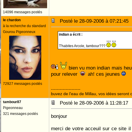
14096 messages postés
le chardon
Posté le 28-09-2006 à 07:21:4
à la recherche du standard
Gourou Pigeonneux
indian a écrit :
T'habites Arcole, tambour???
bien vu mon indian mais heu
pour relever
ah! ces jeunes
72927 messages postés
--------------------
buvez de l'eau de Millau, vos idées seront c
tambour87
Posté le 28-09-2006 à 11:28:1
Pigeonneau
321 messages postés
bonjour
merci de votre acceuil sur ce site il