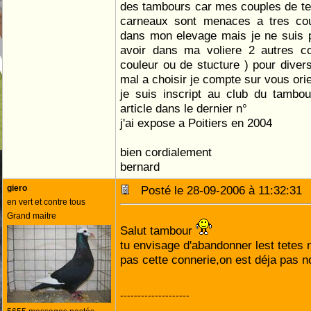
des tambours car mes couples de tet
carneaux sont menaces a tres cour
dans mon elevage mais je ne suis pa
avoir dans ma voliere 2 autres c
couleur ou de stucture ) pour divers
mal a choisir je compte sur vous ori
je suis inscript au club du tambou
article dans le dernier n°
j'ai expose a Poitiers en 2004
bien cordialement
bernard
giero
Posté le 28-09-2006 à 11:32:3
en vert et contre tous
Grand maitre
Salut tambour
tu envisage d'abandonner lest tetes 
pas cette connerie,on est déja pas 
--------------------