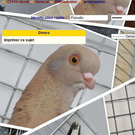
CFPOI World
General
Présentation
presentation
Identification rapide :
Divers
Imprimer ce sujet