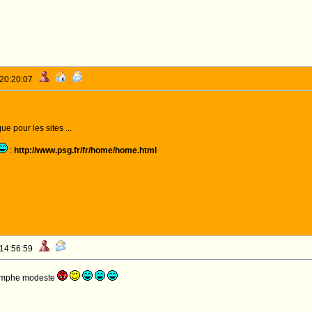
 20:20:07
e pour les sites ...
:
http://www.psg.fr/fr/home/home.html
 14:56:59
triomphe modeste