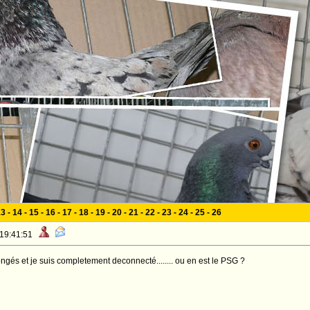
13
-
14
-
15
-
16
-
17
-
18
-
19
-
20
-
21
-
22
-
23
-
24
-
25
-
26
 19:41:51
ngés et je suis completement deconnecté........ ou en est le PSG ?