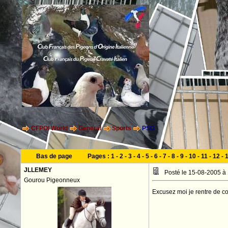
CFPOI World
General
Sports
PSG
Bas de page
Pages :
1
-
2
-
3
-
4
-
5
-
6
-
7
-
8
-
9
-
10
-
11
-
12
-
JLLEMEY
Posté le 15-08-2005 à
Gourou Pigeonneux
Excusez moi je rentre de co