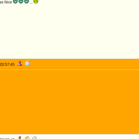
 pas Nice
...
 20:57:45