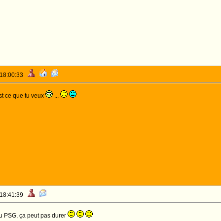
 18:00:33
est ce que tu veux
...
 18:41:39
u PSG, ça peut pas durer