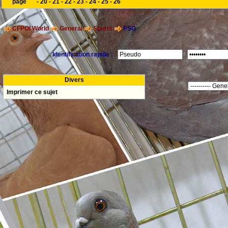
page
-
20
-
21
-
22
-
23
-
24
-
25
-
26
CFPOI World
General
Sports
PSG
Identification rapide :
Divers
Imprimer ce sujet