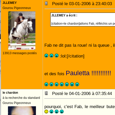
JLLEMEY
Posté le 03-01-2006 à 23:40:0
Gourou Pigeonneux
JLLEMEY a écrit :
[citation=le chardon]allons Fab, réfléchis un 
Fab ne dit pas la roue! ni la queue ,
i
13913 messages postés
:lol:[/citation]
Pauletta !!!!!!!!!!!
et des fois
le chardon
Posté le 04-01-2006 à 07:35:4
à la recherche du standard
Gourou Pigeonneux
pourquoi, c'est Fab, le meilleur bu