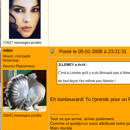
72927 messages postés
indian
Posté le 05-01-2006 à 23:21:3
Mourir, c'est partir
beaucoup.
JLLEMEY a écrit :
Gourou Pigeonneux
C'est a Londre qu'il y a du Brouard pas a Nime
de tout façon t'es même pas Nimois !
Eh banlieusard! Tu t'prends pour un P
--------------------
35642 messages postés
Tout ce qui arrive, arrive justement.
Comme si quelqu'un vous attribuait votre pa
Marc Aurèle