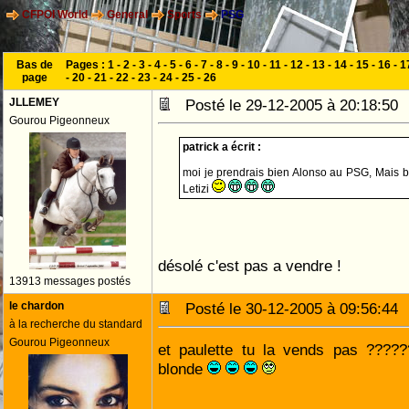
CFPOI World
General
Sports
PSG
Bas de
Pages :
1
-
2
-
3
-
4
-
5
-
6
-
7
-
8
-
9
-
10
-
11
-
12
-
13
-
14
-
15
-
16
-
1
page
-
20
-
21
-
22
-
23
-
24
-
25
-
26
JLLEMEY
Posté le 29-12-2005 à 20:18:5
Gourou Pigeonneux
patrick a écrit :
moi je prendrais bien Alonso au PSG, Mais b
Letizi
désolé c'est pas a vendre !
13913 messages postés
le chardon
Posté le 30-12-2005 à 09:56:4
à la recherche du standard
Gourou Pigeonneux
et paulette tu la vends pas ????
blonde