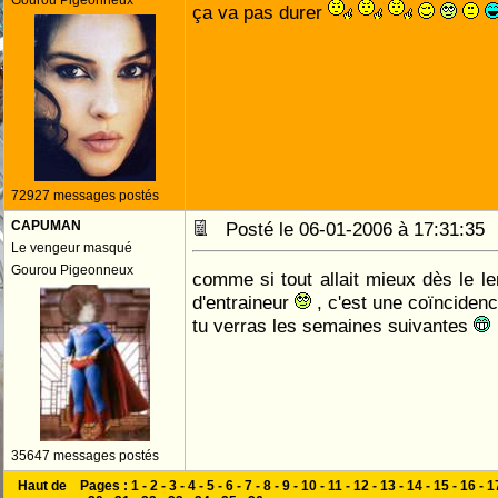
Gourou Pigeonneux
ça va pas durer
72927 messages postés
CAPUMAN
Posté le 06-01-2006 à 17:31:3
Le vengeur masqué
Gourou Pigeonneux
comme si tout allait mieux dès le 
d'entraineur
, c'est une coïnciden
tu verras les semaines suivantes
35647 messages postés
Haut de
Pages :
1
-
2
-
3
-
4
-
5
-
6
-
7
-
8
-
9
-
10
-
11
-
12
-
13
-
14
-
15
-
16
-
1