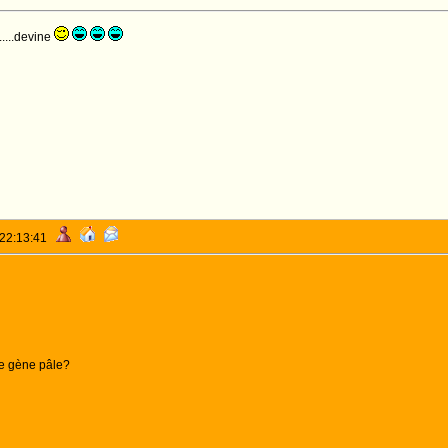
.....devine
 22:13:41
e gène pâle?