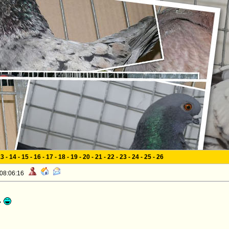
13
-
14
-
15
-
16
-
17
-
18
-
19
-
20
-
21
-
22
-
23
-
24
-
25
-
26
 08:06:16