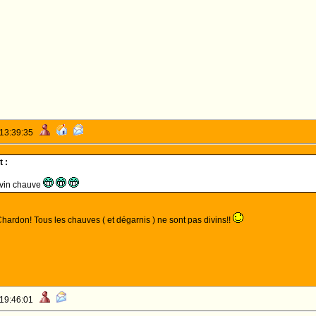
 13:39:35
 :
ivin chauve
Chardon! Tous les chauves ( et dégarnis ) ne sont pas divins!!
 19:46:01