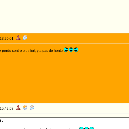
 13:20:01
 perdu contre plus fort, y a pas de honte
 15:42:58
 :