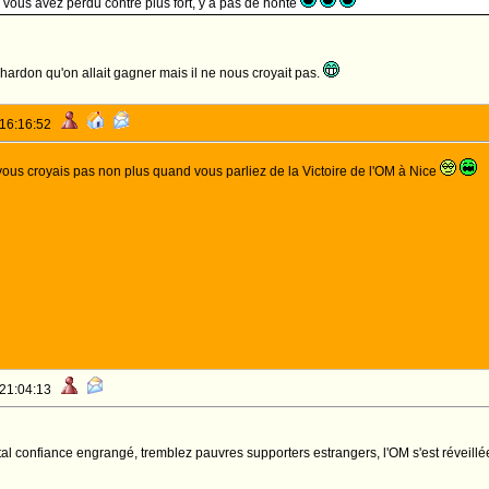
 vous avez perdu contre plus fort, y a pas de honte
chardon qu'on allait gagner mais il ne nous croyait pas.
 16:16:52
 vous croyais pas non plus quand vous parliez de la Victoire de l'OM à Nice
 21:04:13
pital confiance engrangé, tremblez pauvres supporters estrangers, l'OM s'est réveill