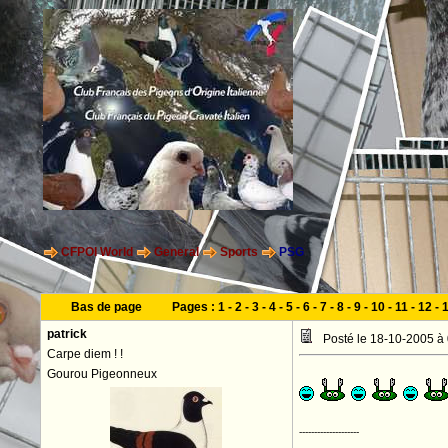
CFPOI World
General
Sports
PSG
Bas de page
Pages :
1
-
2
-
3
-
4
-
5
-
6
-
7
-
8
-
9
-
10
-
11
-
12
-
patrick
Posté le 18-10-2005 à
Carpe diem ! !
Gourou Pigeonneux
--------------------