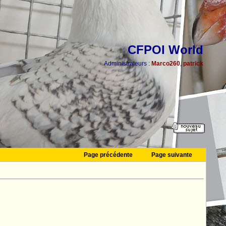
CFPOI World
Administrateurs :
Marco260
,
patrick
Page précédente
Page suivante