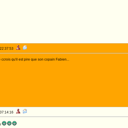
 22:37:53
e ccrois qu'il est pire que son copain Fabien...
 07:14:16
ve