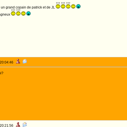
à un grand copain de patrick et de JL
tagneux
 20:04:46
ui?
 20:21:56