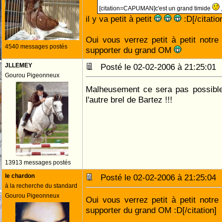
[citation=CAPUMAN]c'est un grand timide
il y va petit à petit
:D[/citatio
Oui vous verrez petit à petit notr
4540 messages postés
supporter du grand OM
JLLEMEY
Posté le 02-02-2006 à 21:25:0
Gourou Pigeonneux
Malheusement ce sera pas possibl
l'autre brel de Bartez !!!
13913 messages postés
le chardon
Posté le 02-02-2006 à 21:25:0
à la recherche du standard
Gourou Pigeonneux
Oui vous verrez petit à petit notr
supporter du grand OM :D[/citation]