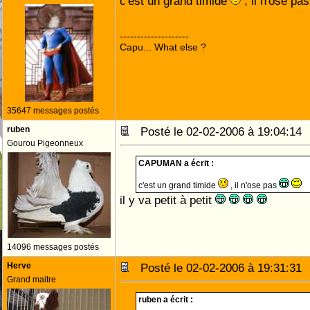
c'est un grand timide
, il n'ose pa
--------------------
Capu... What else ?
35647 messages postés
ruben
Posté le 02-02-2006 à 19:04:1
Gourou Pigeonneux
CAPUMAN a écrit :
c'est un grand timide
, il n'ose pas
il y va petit à petit
14096 messages postés
Herve
Posté le 02-02-2006 à 19:31:3
Grand maitre
ruben a écrit :