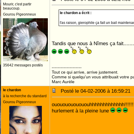
Mourir, c'est partir
beaucoup.
le chardon a écrit :
Gourou Pigeonneux
t'as raison, gierophile ça fait un bail maintena
Tandis que nous à Nîmes ça fait........
35642 messages postés
--------------------
Tout ce qui arrive, arrive justement.
Comme si quelqu'un vous attribuait votre pa
Marc Aurèle
le chardon
Posté le 04-02-2006 à 16:59:2
à la recherche du standard
Gourou Pigeonneux
ouououououououhhhhhhhhhhhhh!!!!!!!!!
hurlement à la pleine lune