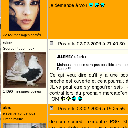
je demande à voir
72927 messages postés
ruben
Posté le 02-02-2006 à 21:40:3
Gourou Pigeonneux
JLLEMEY a écrit :
Malheusement ce sera pas possible temps que
Bartez !!!
Ce qui veut dire qu'il y a une pos
brèche est ouverte et cela pourrait 
JL va peut etre s'y engoufrer sait-il
14096 messages postés
contrat,lors du prochain mercato"
l'OM
giero
Posté le 03-02-2006 à 15:25:5
en vert et contre tous
Grand maitre
demain samedi rencontre PSG St 
copains d'etre sympa avec nous ,d