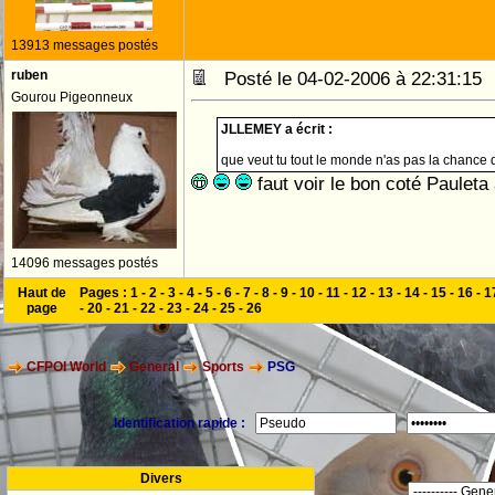
13913 messages postés
ruben
Posté le 04-02-2006 à 22:31:1
Gourou Pigeonneux
JLLEMEY a écrit :
que veut tu tout le monde n'as pas la chance de j
faut voir le bon coté Paulet
14096 messages postés
Haut de
Pages :
1
-
2
-
3
-
4
-
5
-
6
-
7
-
8
-
9
-
10
-
11
-
12
-
13
-
14
-
15
-
16
-
1
page
-
20
-
21
-
22
-
23
-
24
-
25
-
26
CFPOI World
General
Sports
PSG
Identification rapide :
Divers