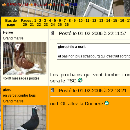
CFPOI World
General
Sports
PSG
Bas de
Pages :
1
-
2
-
3
-
4
-
5
-
6
-
7
-
8
-
9
-
10
-
11
-
12
-
13
-
14
-
15
-
16
-
1
page
-
20
-
21
-
22
-
23
-
24
-
25
-
26
Herve
Posté le 01-02-2006 à 22:11:5
Grand maitre
gierophile a écrit :
et pas non plus strasbourg qui c'est fait sort
Les prochains qui vont tomber con
4540 messages postés
sera le PSG
giero
Posté le 01-02-2006 à 22:18:2
en vert et contre tous
Grand maitre
ou L'OL allez la Duchere
--------------------