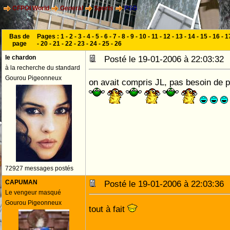
CFPOI World
General
Sports
PSG
Bas de
Pages :
1
-
2
-
3
-
4
-
5
-
6
-
7
-
8
-
9
-
10
-
11
-
12
-
13
-
14
-
15
-
16
-
1
page
-
20
-
21
-
22
-
23
-
24
-
25
-
26
le chardon
Posté le 19-01-2006 à 22:03:3
à la recherche du standard
Gourou Pigeonneux
on avait compris JL, pas besoin de p
72927 messages postés
CAPUMAN
Posté le 19-01-2006 à 22:03:3
Le vengeur masqué
Gourou Pigeonneux
tout à fait