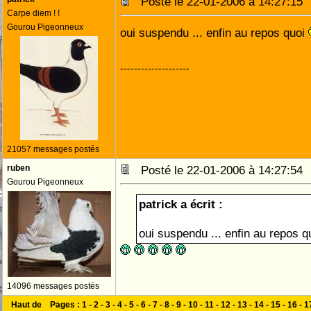
Posté le 22-01-2006 à 14:27:1
Carpe diem ! !
Gourou Pigeonneux
oui suspendu ... enfin au repos quoi
--------------------
21057 messages postés
ruben
Posté le 22-01-2006 à 14:27:5
Gourou Pigeonneux
patrick a écrit :
oui suspendu ... enfin au repos 
14096 messages postés
Haut de
Pages :
1
-
2
-
3
-
4
-
5
-
6
-
7
-
8
-
9
-
10
-
11
-
12
-
13
-
14
-
15
-
16
-
1