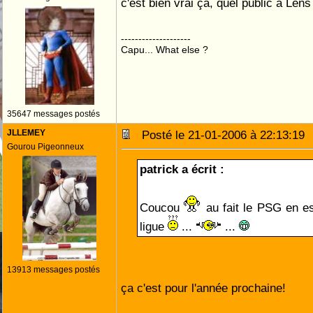
c'est bien vrai ça, quel public à Len
--------------------
Capu... What else ?
35647 messages postés
JLLEMEY
Posté le 21-01-2006 à 22:13:1
Gourou Pigeonneux
patrick a écrit :
Coucou
au fait le PSG en e
ligue
...
...
13913 messages postés
ça c'est pour l'année prochaine!