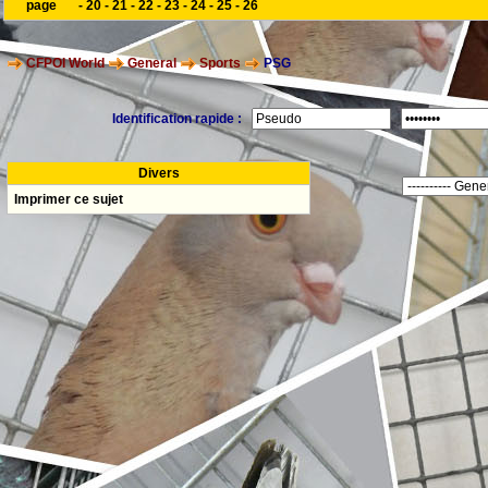
page
-
20
-
21
-
22
-
23
-
24
-
25
-
26
CFPOI World
General
Sports
PSG
Identification rapide :
Divers
Imprimer ce sujet