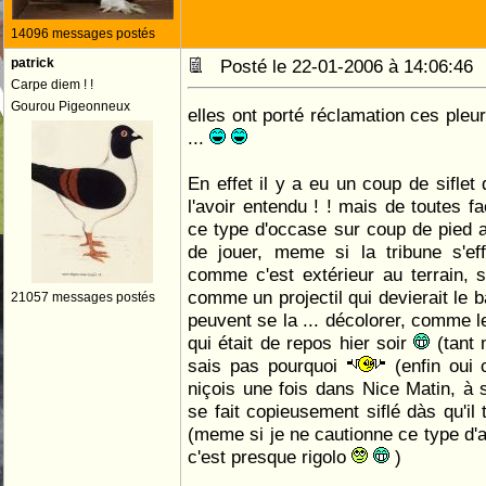
14096 messages postés
patrick
Posté le 22-01-2006 à 14:06:4
Carpe diem ! !
Gourou Pigeonneux
elles ont porté réclamation ces ple
...
En effet il y a eu un coup de siflet 
l'avoir entendu ! ! mais de toutes f
ce type d'occase sur coup de pied ar
de jouer, meme si la tribune s'e
comme c'est extérieur au terrain, s
comme un projectil qui devierait le ba
21057 messages postés
peuvent se la ... décolorer, comme 
qui était de repos hier soir
(tant 
sais pas pourquoi
(enfin oui 
niçois une fois dans Nice Matin, à 
se fait copieusement siflé dàs qu'il
(meme si je ne cautionne ce type d'ag
c'est presque rigolo
)