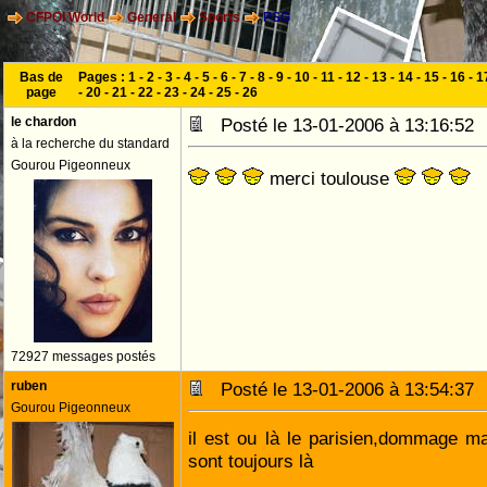
CFPOI World
General
Sports
PSG
Bas de
Pages :
1
-
2
-
3
-
4
-
5
-
6
-
7
-
8
-
9
-
10
-
11
-
12
-
13
-
14
-
15
-
16
-
1
page
-
20
-
21
-
22
-
23
-
24
-
25
-
26
le chardon
Posté le 13-01-2006 à 13:16:5
à la recherche du standard
Gourou Pigeonneux
merci toulouse
72927 messages postés
ruben
Posté le 13-01-2006 à 13:54:3
Gourou Pigeonneux
il est ou là le parisien,dommage m
sont toujours là