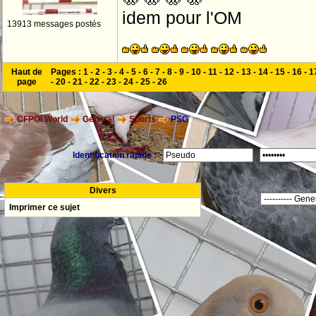
idem pour l'OM
13913 messages postés
Haut de
Pages :
1
-
2
-
3
-
4
-
5
-
6
-
7
-
8
-
9
-
10
-
11
-
12
-
13
-
14
-
15
-
16
-
1
page
-
20
-
21
-
22
-
23
-
24
-
25
-
26
CFPOI World
General
Sports
PSG
Identification rapide :
Divers
Imprimer ce sujet