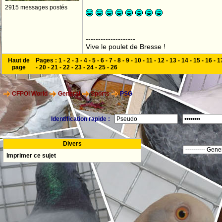
2915 messages postés
--------------------
Vive le poulet de Bresse !
Haut de
Pages :
1
-
2
-
3
-
4
-
5
-
6
-
7
-
8
-
9
-
10
-
11
-
12
-
13
-
14
-
15
-
16
-
1
page
-
20
-
21
-
22
-
23
-
24
-
25
-
26
CFPOI World
General
Sports
PSG
Identification rapide :
Divers
Imprimer ce sujet