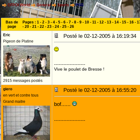
CFPOI World
General
Sports
PSG
Bas de
Pages :
1
-
2
-
3
-
4
-
5
-
6
-
7
-
8
-
9
-
10
-
11
-
12
-
13
-
14
-
15
-
16
-
1
page
-
20
-
21
-
22
-
23
-
24
-
25
-
26
Eric
Posté le 02-12-2005 à 16:19:3
Pigeon de Platine
--------------------
Vive le poulet de Bresse !
2915 messages postés
giero
Posté le 02-12-2005 à 16:55:2
en vert et contre tous
Grand maitre
bof......
--------------------