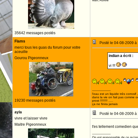
Marc Aurèle
35642 messages postés
Flams
Posté le 04-08-2009 à
merci tous les guas du forum pour votre
aceuille
indian a écrit :
Gourou Pigeonneux
vi !!!
--------------------
l'eau est un liquide très corrosif 
dans la vie on fait pas comme o
19230 messages postés
prost !!!!!!!! .....
ça ne finira jamais
ayla
Posté le 04-08-2009 à
vivre et laisser vivre
Maitre Pigeonneux
t'es tellement comedien que t
--------------------
On est responsable de ce qu'on 