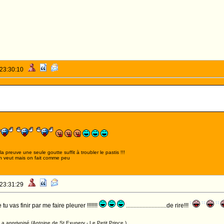
 23:30:10
,la preuve une seule goutte suffit à troubler le pastis !!!
n veut mais on fait comme peu
 23:31:29
u vas finir par me faire pleurer !!!!!!!
...........................de rire!!!
a apprivoisé (Antoine de St Exupery - Le Petit Prince )