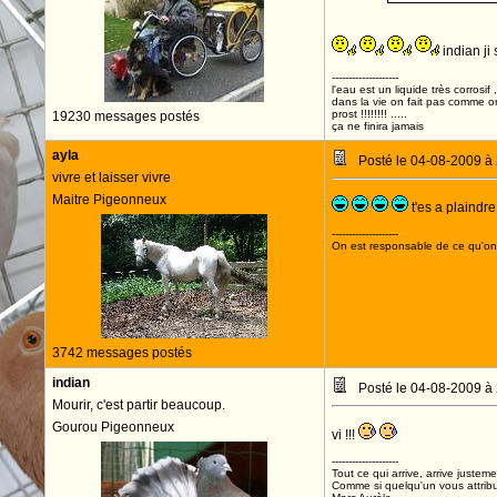
indian ji 
--------------------
l'eau est un liquide très corrosif 
dans la vie on fait pas comme o
prost !!!!!!!! .....
19230 messages postés
ça ne finira jamais
ayla
Posté le 04-08-2009 à
vivre et laisser vivre
Maitre Pigeonneux
t'es a plaindre to
--------------------
On est responsable de ce qu'on 
3742 messages postés
indian
Posté le 04-08-2009 à
Mourir, c'est partir beaucoup.
Gourou Pigeonneux
vi !!!
--------------------
Tout ce qui arrive, arrive justeme
Comme si quelqu'un vous attribua