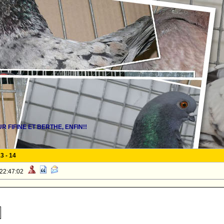
R FIFINE ET BERTHE, ENFIN!!
13
-
14
 22:47:02