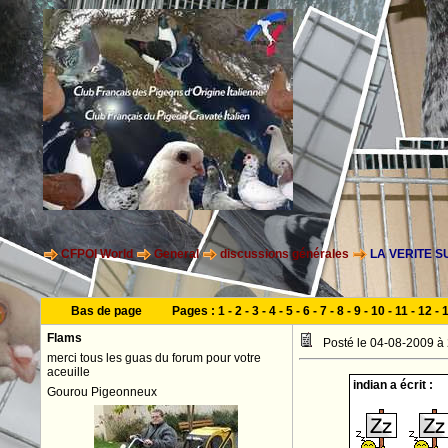
CFPOI World
General
discussions générales
LA VERITE SU
Bas de page
Pages :
1
-
2
-
3
-
4
-
5
-
6
-
7
-
8
-
9
-
10
-
11
-
12
-
Flams
Posté le 04-08-2009 à
merci tous les guas du forum pour votre
aceuille
indian a écrit :
Gourou Pigeonneux