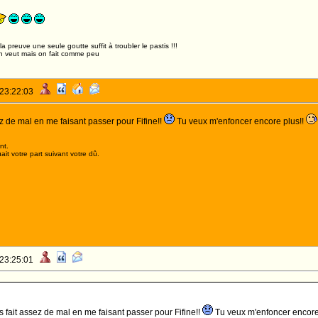
,la preuve une seule goutte suffit à troubler le pastis !!!
n veut mais on fait comme peu
 23:22:03
ez de mal en me faisant passer pour Fifine!!
Tu veux m'enfoncer encore plus!!
nt.
it votre part suivant votre dû.
 23:25:01
s fait assez de mal en me faisant passer pour Fifine!!
Tu veux m'enfoncer encore