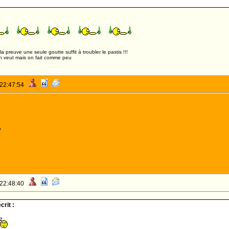
,la preuve une seule goutte suffit à troubler le pastis !!!
n veut mais on fait comme peu
 22:47:54
o
 22:48:40
rit :