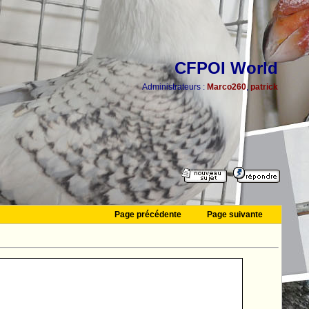
CFPOI World
Administrateurs :
Marco260
,
patrick
Page précédente
Page suivante