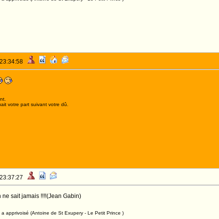
 23:34:58
nt.
it votre part suivant votre dû.
 23:37:27
u'on ne sait jamais !!!!(Jean Gabin)
a apprivoisé (Antoine de St Exupery - Le Petit Prince )