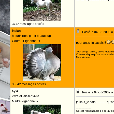
3742 messages postés
indian
Posté le 04-08-2009 à
Mourir, c'est partir beaucoup.
Gourou Pigeonneux
pourtant si tu savais!!!
--------------------
Tout ce qui arrive, arrive justeme
Comme si quelqu'un vous attribua
Marc Aurèle
35642 messages postés
ayla
Posté le 04-08-2009 à
vivre et laisser vivre
Maitre Pigeonneux
je sais, je sais ..............q
--------------------
On est responsable de ce qu'on 