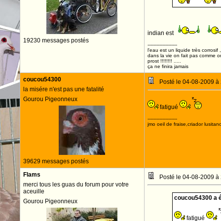
indian est
19230 messages postés
--------------------
l'eau est un liquide très corrosif 
dans la vie on fait pas comme o
prost !!!!!!!! .....
ça ne finira jamais
coucou54300
Posté le 04-08-2009 à
la misére n'est pas une fatalité
Gourou Pigeonneux
fatigué
--------------------
jmo oeil de fraise,criador lusitan
39629 messages postés
Flams
Posté le 04-08-2009 à
merci tous les guas du forum pour votre
aceuille
coucou54300 a éc
Gourou Pigeonneux
fatigué