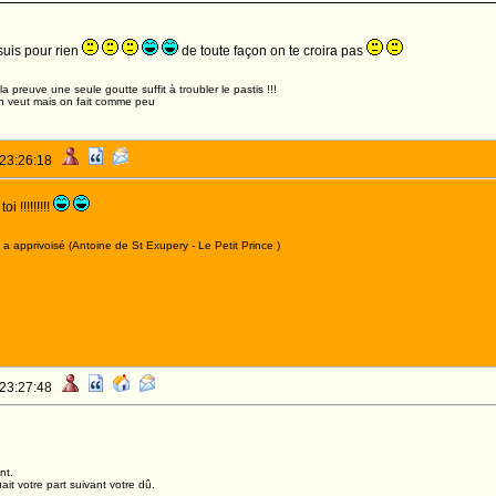
suis pour rien
de toute façon on te croira pas
,la preuve une seule goutte suffit à troubler le pastis !!!
n veut mais on fait comme peu
 23:26:18
i !!!!!!!!!
a apprivoisé (Antoine de St Exupery - Le Petit Prince )
 23:27:48
nt.
it votre part suivant votre dû.