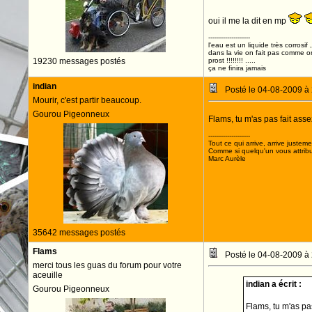
oui il me la dit en mp
--------------------
l'eau est un liquide très corrosif 
dans la vie on fait pas comme o
19230 messages postés
prost !!!!!!!! .....
ça ne finira jamais
indian
Posté le 04-08-2009 à
Mourir, c'est partir beaucoup.
Gourou Pigeonneux
Flams, tu m'as pas fait ass
--------------------
Tout ce qui arrive, arrive justeme
Comme si quelqu'un vous attribua
Marc Aurèle
35642 messages postés
Flams
Posté le 04-08-2009 à
merci tous les guas du forum pour votre
aceuille
indian a écrit :
Gourou Pigeonneux
Flams, tu m'as pa