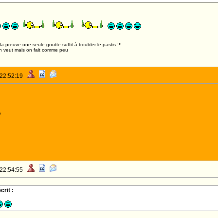
,la preuve une seule goutte suffit à troubler le pastis !!!
n veut mais on fait comme peu
 22:52:19
o
 22:54:55
rit :