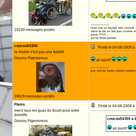
--------------------
l'eau est un liquide très corrosif 
19230 messages postés
dans la vie on fait pas comme o
prost !!!!!!!! .....
ça ne finira jamais
coucou54300
Posté le 04-08-2009 à
la misére n'est pas une fatalité
Gourou Pigeonneux
ah bon!!!
--------------------
jmo oeil de fraise,criador lusitan
39629 messages postés
Flams
Posté le 04-08-2009 à
merci tous les guas du forum pour votre
aceuille
coucou54300 a éc
Gourou Pigeonneux
ah bon!!!