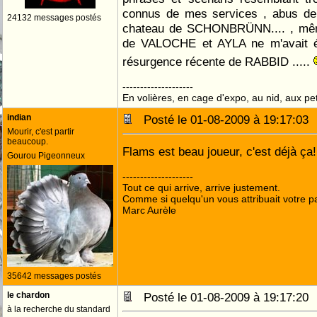
connus de mes services , abus de 
24132 messages postés
chateau de SCHONBRÜNN.... , même 
de VALOCHE et AYLA ne m'avait é
résurgence récente de RABBID .....
--------------------
En volières, en cage d'expo, au nid, aux peti
indian
Posté le 01-08-2009 à 19:17:0
Mourir, c'est partir
beaucoup.
Flams est beau joueur, c'est déjà ça
Gourou Pigeonneux
--------------------
Tout ce qui arrive, arrive justement.
Comme si quelqu'un vous attribuait votre pa
Marc Aurèle
35642 messages postés
le chardon
Posté le 01-08-2009 à 19:17:2
à la recherche du standard