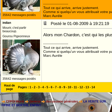
--------------------
Tout ce qui arrive, arrive justement.
Comme si quelqu'un vous attribuait votre pa
35642 messages postés
Marc Aurèle
indian
Posté le 01-08-2009 à 19:21:1
Mourir, c'est partir
beaucoup.
Alors mon Chardon, c'est qui les plu
Gourou Pigeonneux
--------------------
Tout ce qui arrive, arrive justement.
Comme si quelqu'un vous attribuait votre pa
Marc Aurèle
35642 messages postés
Haut de
Pages :
1
-
2
-
3
-
4
-
5
-
6
-
7
-
8
-
9
-
10
-
11
-
12
-
13
-
14
page
CFPOI World
General
discussions générales
LA VERITE SUR
FIFINE ET BERTHE, ENFIN!!