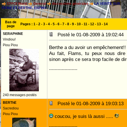
CFPOI World
General
discussions générales
LA VERITE SUR
FIFINE ET BERTHE, ENFIN!!
Bas de
Pages :
1
-
2
-
3
-
4
-
5
-
6
-
7
-
8
-
9
-
10
-
11
-
12
-
13
-
14
page
SERAPHINE
Posté le 01-08-2009 à 19:02:4
Vindiou!
Piou Piou
Berthe a du avoir un empêchement!
Au fait, Flams, tu peux nous dire
sinon après ce sera trop facile de di
--------------------
240 messages postés
BERThE
Posté le 01-08-2009 à 19:03:1
Sacrediou
Piou Piou
coucou, je suis là aussi .....
--------------------