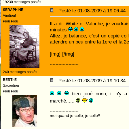
19230 messages postés
SERAPHINE
Posté le 01-08-2009 à 19:06:4
Vindiou!
Piou Piou
Il a dit White et Valoche, je voudra
minutes
Allez, je balance, c'est un copié col
attendre un peu entre la 1ere et la 2
[img]
[/img]
--------------------
240 messages postés
BERThE
Posté le 01-08-2009 à 19:10:3
Sacrediou
Piou Piou
bien joué nono, il n'y a 
marché......
--------------------
moi quand je colle, je colle!!