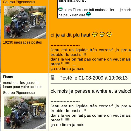
BERThE a écrit :
Gourou Pigeonneux
alors Flams, on fait moins le fier .....je pa
ne peux rien dire
ci je ai dit plu haut
19230 messages postés
--------------------
l'eau est un liquide très corrosif ,la pre
troubler le pastis !!!
dans la vie on fait pas comme on veut mai
prost !!!!!!!! .....
ça ne finira jamais
Flams
Posté le 01-08-2009 à 19:06:1
merci tous les guas du
forum pour votre aceuille
ok mois je pensse a white et a valoc
Gourou Pigeonneux
--------------------
l'eau est un liquide très corrosif ,la pre
troubler le pastis !!!
dans la vie on fait pas comme on veut mai
prost !!!!!!!! .....
ça ne finira jamais