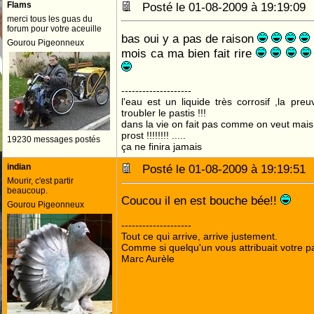
Flams
Posté le 01-08-2009 à 19:19:0
merci tous les guas du
forum pour votre aceuille
bas oui y a pas de raison
Gourou Pigeonneux
mois ca ma bien fait rire
--------------------
l'eau est un liquide très corrosif ,la pre
troubler le pastis !!!
dans la vie on fait pas comme on veut mai
prost !!!!!!!! .....
19230 messages postés
ça ne finira jamais
indian
Posté le 01-08-2009 à 19:19:5
Mourir, c'est partir
beaucoup.
Coucou il en est bouche bée!!
Gourou Pigeonneux
--------------------
Tout ce qui arrive, arrive justement.
Comme si quelqu'un vous attribuait votre pa
Marc Aurèle