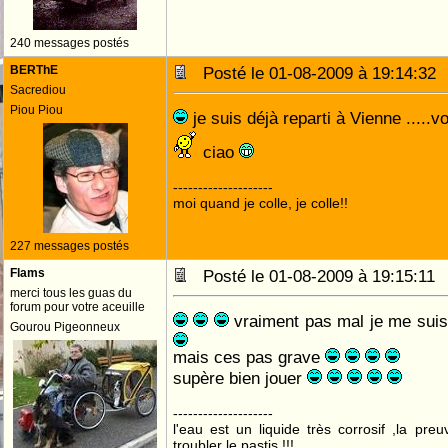
240 messages postés
BERThE
Posté le 01-08-2009 à 19:14:3
Sacrediou
Piou Piou
je suis déjà reparti à Vienne .....
ciao
--------------------
moi quand je colle, je colle!!
227 messages postés
Flams
Posté le 01-08-2009 à 19:15:1
merci tous les guas du
forum pour votre aceuille
vraiment pas mal je me suis 
Gourou Pigeonneux
mais ces pas grave
supère bien jouer
--------------------
l'eau est un liquide très corrosif ,la pre
troubler le pastis !!!