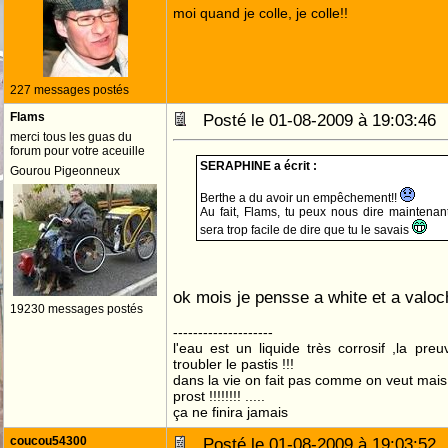
moi quand je colle, je colle!!
227 messages postés
Flams
Posté le 01-08-2009 à 19:03:4
merci tous les guas du
forum pour votre aceuille
SERAPHINE a écrit :
Gourou Pigeonneux
Berthe a du avoir un empêchement!!
Au fait, Flams, tu peux nous dire maintenan
sera trop facile de dire que tu le savais
ok mois je pensse a white et a valo
19230 messages postés
--------------------
l'eau est un liquide très corrosif ,la pre
troubler le pastis !!!
dans la vie on fait pas comme on veut mai
prost !!!!!!!! .....
ça ne finira jamais
coucou54300
Posté le 01-08-2009 à 19:03:5