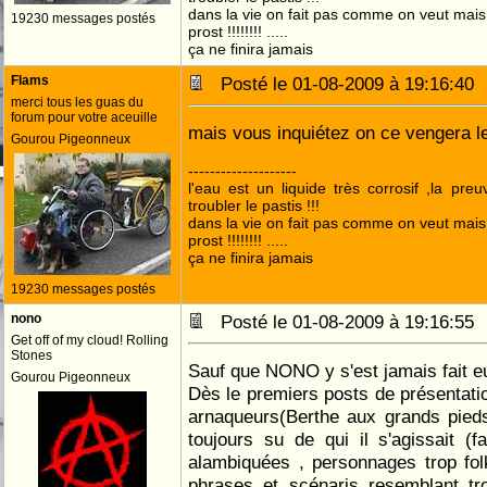
dans la vie on fait pas comme on veut mai
19230 messages postés
prost !!!!!!!! .....
ça ne finira jamais
Flams
Posté le 01-08-2009 à 19:16:4
merci tous les guas du
forum pour votre aceuille
mais vous inquiétez on ce vengera 
Gourou Pigeonneux
--------------------
l'eau est un liquide très corrosif ,la pre
troubler le pastis !!!
dans la vie on fait pas comme on veut mai
prost !!!!!!!! .....
ça ne finira jamais
19230 messages postés
nono
Posté le 01-08-2009 à 19:16:5
Get off of my cloud! Rolling
Stones
Sauf que NONO y s'est jamais fait eu
Gourou Pigeonneux
Dès le premiers posts de présentatio
arnaqueurs(Berthe aux grands pieds 
toujours su de qui il s'agissait (f
alambiquées , personnages trop fol
phrases et scénaris resemblant tr