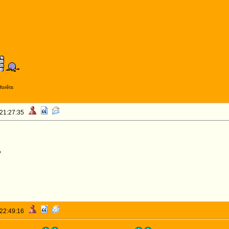
forêts
 21:27:35
o
 22:49:16