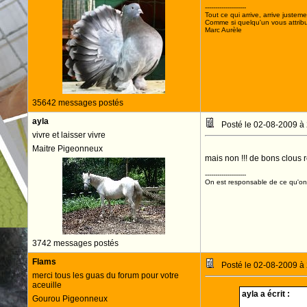
--------------------
Tout ce qui arrive, arrive justeme
Comme si quelqu'un vous attribua
Marc Aurèle
35642 messages postés
ayla
Posté le 02-08-2009 à
vivre et laisser vivre
Maitre Pigeonneux
mais non !!! de bons clous r
--------------------
On est responsable de ce qu'on 
3742 messages postés
Flams
Posté le 02-08-2009 à
merci tous les guas du forum pour votre
aceuille
ayla a écrit :
Gourou Pigeonneux