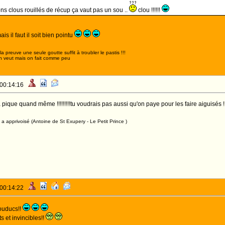
ons clous rouillés de récup ça vaut pas un sou ..
clou !!!!!!
is il faut il soit bien pointu
,la preuve une seule goutte suffit à troubler le pastis !!!
n veut mais on fait comme peu
 00:14:16
e quand même !!!!!!!!!tu voudrais pas aussi qu'on paye pour les faire aiguisés !!!!!
a apprivoisé (Antoine de St Exupery - Le Petit Prince )
 00:14:22
rouducs!!
s et invincibles!!