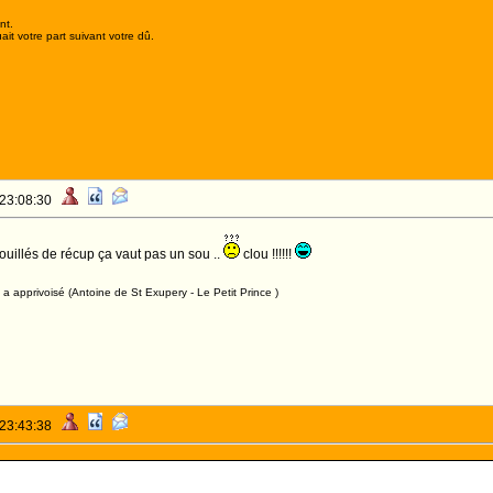
nt.
it votre part suivant votre dû.
 23:08:30
ouillés de récup ça vaut pas un sou ..
clou !!!!!!
a apprivoisé (Antoine de St Exupery - Le Petit Prince )
 23:43:38