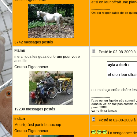
Maitre Pigeonneux
et si on leur offrait une planc
--------------------
On est responsable de ce qu'on 
3742 messages postés
Flams
Posté le 02-08-2009 à
merci tous les guas du forum pour votre
aceuille
ayla a écrit :
Gourou Pigeonneux
et si on leur offra
oui mais ça coûte chère le
--------------------
l'eau est un liquide très corrosif 
dans la vie on fait pas comme o
prost !!!!!!!! .....
19230 messages postés
ça ne finira jamais
indian
Posté le 02-08-2009 à
Mourir, c'est partir beaucoup.
Gourou Pigeonneux
La vengeance des