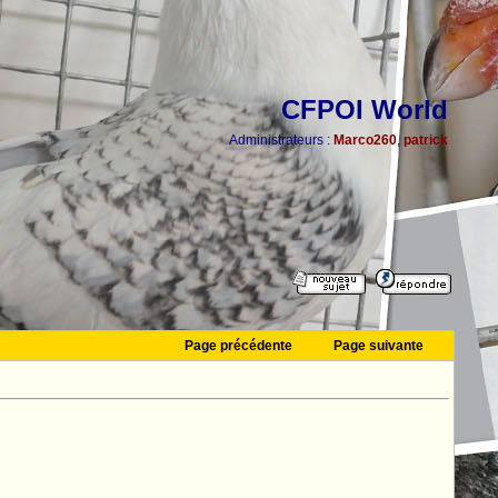
CFPOI World
Administrateurs :
Marco260
,
patrick
Page précédente
Page suivante