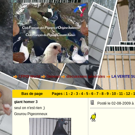
CFPOI World
General
discussions générales
LA VERITE SU
Bas de page
Pages :
1
-
2
-
3
-
4
-
5
-
6
-
7
-
8
-
9
-
10
-
11
-
12
-
giant homer 3
Posté le 02-08-2009 à
seul on n'est rien ;)
Gourou Pigeonneux