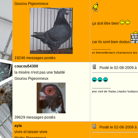
Gourou Pigeonneux
ça doit être bien
car ils sont bien dodus
--------------------
et éternellement chanterons les 
19246 messages postés
coucou54300
Posté le 02-08-2009 à
la misére n'est pas une fatalité
Gourou Pigeonneux
--------------------
jmo oeil de fraise,criador lusitan
39629 messages postés
ayla
Posté le 02-08-2009 à
vivre et laisser vivre