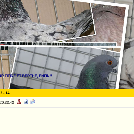
R FIFINE ET BERTHE, ENFIN!!
13
-
14
 20:33:43