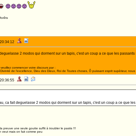
forêts
 20:34:12
t deguelasse 2 modos qui dorment sur un tapis, c'est un coup a ce que les passants leu
veuillez commencer votre discours par :
ivinité de l'excellence, Dieu des Dieux, Roi de Toutes choses, Ô puissant esprit supérieur, nous 
 20:36:55
eau, ca fait deguelasse 2 modos qui dorment sur un tapis, c'est un coup a ce que les
,la preuve une seule goutte suffit à troubler le pastis !!!
n veut mais on fait comme peu