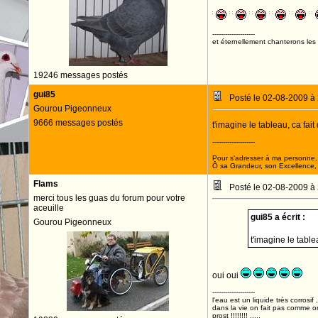
--------------------
et éternellement chanterons les 
19246 messages postés
gui85
Posté le 02-08-2009 à
Gourou Pigeonneux
9666 messages postés
t'imagine le tableau, ca fai
--------------------
Pour s'adresser à ma personne, 
Ô sa Grandeur, son Excellence, D
Flams
Posté le 02-08-2009 à
merci tous les guas du forum pour votre
aceuille
gui85 a écrit :
Gourou Pigeonneux
t'imagine le tabl
oui oui
--------------------
l'eau est un liquide très corrosif 
dans la vie on fait pas comme o
prost !!!!!!!! .....