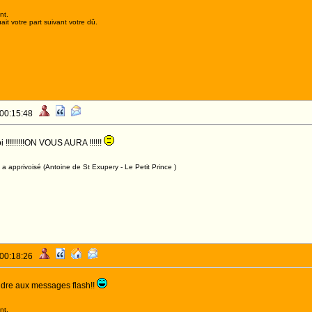
nt.
it votre part suivant votre dû.
 00:15:48
 !!!!!!!!!ON VOUS AURA !!!!!!
a apprivoisé (Antoine de St Exupery - Le Petit Prince )
 00:18:26
ndre aux messages flash!!
nt.