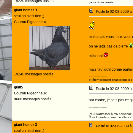
19230 messages postés
ça ne finira jamais
giant homer 3
Posté le 02-08-2009 à
seul on n'est rien ;)
Gourou Pigeonneux
mais mais vous deux vous 
on ne jette pas de pierre
méchant
mais faut qu'il dorme parte
19246 messages postés
--------------------
et éternellement chanterons les 
gui85
Posté le 02-08-2009 à
Gourou Pigeonneux
9666 messages postés
par contre, je sais pas ce 
--------------------
Pour s'adresser à ma personne, 
Ô sa Grandeur, son Excellence, D
giant homer 3
Posté le 02-08-2009 à
seul on n'est rien ;)