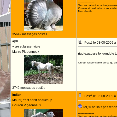
--------------------
Tout ce qui arrive, arrive justeme
Comme si quelqu'un vous attribua
Marc Aurèle
35642 messages postés
ayla
Posté le 03-08-2009 à
vivre et laisser vivre
Maitre Pigeonneux
rigole,gausse toi,gondole toi
--------------------
On est responsable de ce qu'on 
3742 messages postés
indian
Posté le 03-08-2009 à
Mourir, c'est partir beaucoup.
Gourou Pigeonneux
Toi, tu ne sais pas répo
--------------------
Tout ce qui arrive, arrive justeme