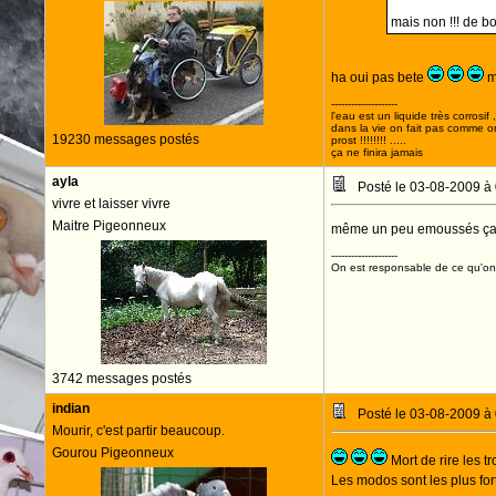
mais non !!! de b
ha oui pas bete
ma
--------------------
l'eau est un liquide très corrosif 
dans la vie on fait pas comme o
19230 messages postés
prost !!!!!!!! .....
ça ne finira jamais
ayla
Posté le 03-08-2009 à
vivre et laisser vivre
Maitre Pigeonneux
même un peu emoussés ça piqu
--------------------
On est responsable de ce qu'on 
3742 messages postés
indian
Posté le 03-08-2009 à
Mourir, c'est partir beaucoup.
Gourou Pigeonneux
Mort de rire les t
Les modos sont les plus fort