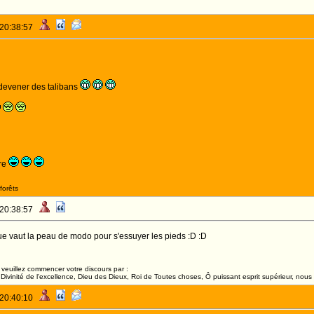
 20:38:57
devener des talibans
rre
forêts
 20:38:57
que vaut la peau de modo pour s'essuyer les pieds :D :D
veuillez commencer votre discours par :
ivinité de l'excellence, Dieu des Dieux, Roi de Toutes choses, Ô puissant esprit supérieur, nous 
 20:40:10