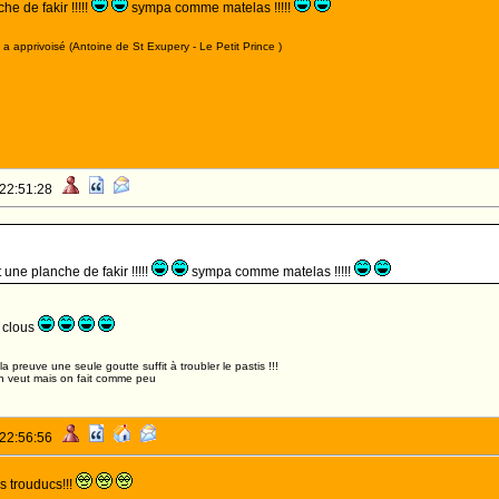
he de fakir !!!!!
sympa comme matelas !!!!!
a apprivoisé (Antoine de St Exupery - Le Petit Prince )
 22:51:28
it une planche de fakir !!!!!
sympa comme matelas !!!!!
s clous
,la preuve une seule goutte suffit à troubler le pastis !!!
n veut mais on fait comme peu
 22:56:56
 trouducs!!!