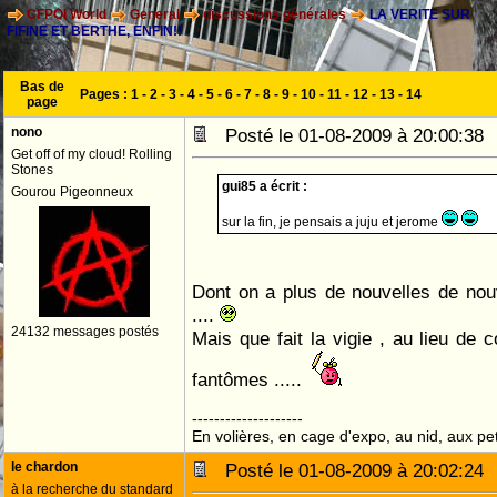
CFPOI World
General
discussions générales
LA VERITE SUR
FIFINE ET BERTHE, ENFIN!!
Bas de
Pages :
1
-
2
-
3
-
4
-
5
-
6
-
7
-
8
-
9
-
10
-
11
-
12
-
13
-
14
page
nono
Posté le 01-08-2009 à 20:00:3
Get off of my cloud! Rolling
Stones
gui85 a écrit :
Gourou Pigeonneux
sur la fin, je pensais a juju et jerome
Dont on a plus de nouvelles de no
....
24132 messages postés
Mais que fait la vigie , au lieu de
fantômes .....
--------------------
En volières, en cage d'expo, au nid, aux peti
le chardon
Posté le 01-08-2009 à 20:02:2
à la recherche du standard