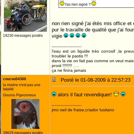
t'as rien signé ?
non rien signé j'ai étés mis office e
pur le travaille de qualité que j'ai fou
vigie
19230 messages postés
--------------------
l'eau est un liquide très corrosif ,la pre
troubler le pastis !!!
dans la vie on fait pas comme on veut mai
prost !!!!!!!! .....
ça ne finira jamais
coucou54300
Posté le 01-08-2009 à 22:57:2
la misére n'est pas une
fatalité
alors il faut revendiquer!
Gourou Pigeonneux
--------------------
jmo oeil de fraise,criador lusitano
39629 messages postés