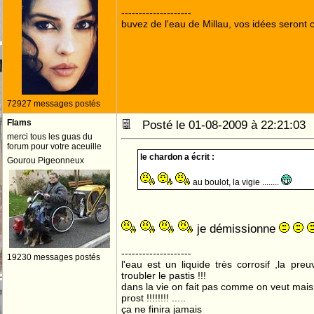
--------------------
buvez de l'eau de Millau, vos idées seront c
72927 messages postés
Flams
Posté le 01-08-2009 à 22:21:0
merci tous les guas du
forum pour votre aceuille
le chardon a écrit :
Gourou Pigeonneux
au boulot, la vigie ........
je démissionne
--------------------
19230 messages postés
l'eau est un liquide très corrosif ,la pre
troubler le pastis !!!
dans la vie on fait pas comme on veut mai
prost !!!!!!!! .....
ça ne finira jamais