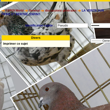
CFPOI World
General
discussions générales
LA VERITE SUR
FIFINE ET BERTHE, ENFIN!!
Identification rapide :
Divers
Imprimer ce sujet