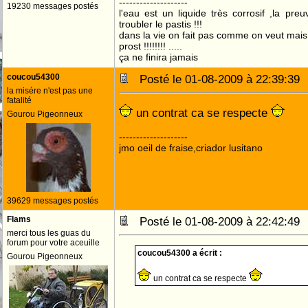
--------------------
19230 messages postés
l'eau est un liquide très corrosif ,la pre
troubler le pastis !!!
dans la vie on fait pas comme on veut mai
prost !!!!!!!! .....
ça ne finira jamais
coucou54300
Posté le 01-08-2009 à 22:39:3
la misére n'est pas une
fatalité
un contrat ca se respecte
Gourou Pigeonneux
--------------------
jmo oeil de fraise,criador lusitano
39629 messages postés
Flams
Posté le 01-08-2009 à 22:42:4
merci tous les guas du
forum pour votre aceuille
coucou54300 a écrit :
Gourou Pigeonneux
un contrat ca se respecte