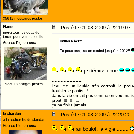
35642 messages postés
Flams
Posté le 01-08-2009 à 22:19:0
merci tous les guas du
forum pour votre aceuille
indian a écrit :
Gourou Pigeonneux
Tu peux pas, t'as un contrat jusqu'en 2012!!
je démissionne
--------------------
19230 messages postés
l'eau est un liquide très corrosif ,la pre
troubler le pastis !!!
dans la vie on fait pas comme on veut mai
prost !!!!!!!! .....
ça ne finira jamais
le chardon
Posté le 01-08-2009 à 22:20:2
à la recherche du standard
Gourou Pigeonneux
au boulot, la vigie ........