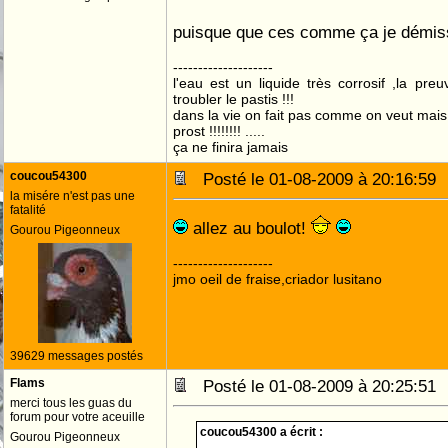
puisque que ces comme ça je démi
--------------------
l'eau est un liquide très corrosif ,la pre
troubler le pastis !!!
dans la vie on fait pas comme on veut mai
prost !!!!!!!! .....
ça ne finira jamais
coucou54300
Posté le 01-08-2009 à 20:16:5
la misére n'est pas une
fatalité
allez au boulot!
Gourou Pigeonneux
--------------------
jmo oeil de fraise,criador lusitano
39629 messages postés
Flams
Posté le 01-08-2009 à 20:25:5
merci tous les guas du
forum pour votre aceuille
coucou54300 a écrit :
Gourou Pigeonneux