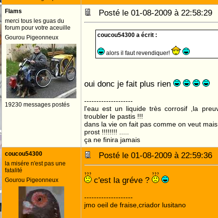
Flams
Posté le 01-08-2009 à 22:58:2
merci tous les guas du
forum pour votre aceuille
coucou54300 a écrit :
Gourou Pigeonneux
alors il faut revendiquer!
oui donc je fait plus rien
--------------------
19230 messages postés
l'eau est un liquide très corrosif ,la pre
troubler le pastis !!!
dans la vie on fait pas comme on veut mai
prost !!!!!!!! .....
ça ne finira jamais
coucou54300
Posté le 01-08-2009 à 22:59:3
la misére n'est pas une
fatalité
c'est la gréve ?
Gourou Pigeonneux
--------------------
jmo oeil de fraise,criador lusitano