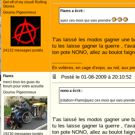
Get off of my cloud! Rolling
Stones
Flams a écrit :
Gourou Pigeonneux
ayez ces mois qui vais prendre
T'as laissé les modos gagner une bat
tu les laisse gagner la guerre , t'av
24132 messages postés
ton pote NONO, allez au boulot faign
--------------------
En volières, en cage d'expo, au nid, aux peti
Flams
Posté le 01-08-2009 à 20:10:5
merci tous les guas du
forum pour votre aceuille
nono a écrit :
Gourou Pigeonneux
[citation=Flams]ayez ces mois qui vais prend
T'as laissé les modos gagner une bat
tu les laisse gagner la guerre , t'av
ton pote NONO, allez au boulot faign
19230 messages postés