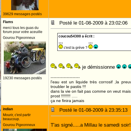
39629 messages postés
Flams
Posté le 01-08-2009 à 23:02:0
merci tous les guas du
forum pour votre aceuille
coucou54300 a écrit :
Gourou Pigeonneux
c'est la gréve ?
je démissionne
--------------------
19230 messages postés
l'eau est un liquide très corrosif ,la pre
troubler le pastis !!!
dans la vie on fait pas comme on veut mai
prost !!!!!!!! .....
ça ne finira jamais
indian
Posté le 01-08-2009 à 23:35:1
Mourir, c'est partir
beaucoup.
T'as signé.....a Millau le samedi soir
Gourou Pigeonneux