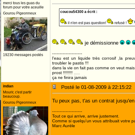
merci tous les guas du
forum pour votre aceuille
coucou54300 a écrit :
Gourou Pigeonneux
il n'en est pas question!
refusé !
je démissionne
--------------------
19230 messages postés
l'eau est un liquide très corrosif ,la pre
troubler le pastis !!!
dans la vie on fait pas comme on veut mai
prost !!!!!!!! .....
ça ne finira jamais
indian
Posté le 01-08-2009 à 22:15:2
Mourir, c'est partir
beaucoup.
Tu peux pas, t'as un contrat jusqu'e
Gourou Pigeonneux
--------------------
Tout ce qui arrive, arrive justement.
Comme si quelqu'un vous attribuait votre pa
Marc Aurèle