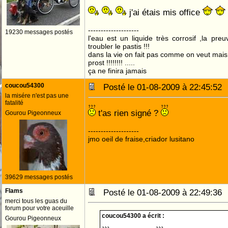
j'ai étais mis office
--------------------
19230 messages postés
l'eau est un liquide très corrosif ,la pre
troubler le pastis !!!
dans la vie on fait pas comme on veut mai
prost !!!!!!!! .....
ça ne finira jamais
coucou54300
Posté le 01-08-2009 à 22:45:5
la misére n'est pas une
fatalité
t'as rien signé ?
Gourou Pigeonneux
--------------------
jmo oeil de fraise,criador lusitano
39629 messages postés
Flams
Posté le 01-08-2009 à 22:49:3
merci tous les guas du
forum pour votre aceuille
coucou54300 a écrit :
Gourou Pigeonneux