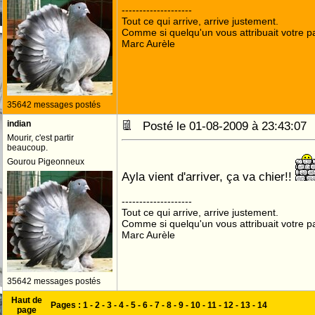
--------------------
Tout ce qui arrive, arrive justement.
Comme si quelqu'un vous attribuait votre pa
Marc Aurèle
35642 messages postés
indian
Posté le 01-08-2009 à 23:43:0
Mourir, c'est partir
beaucoup.
Gourou Pigeonneux
Ayla vient d'arriver, ça va chier!!
--------------------
Tout ce qui arrive, arrive justement.
Comme si quelqu'un vous attribuait votre pa
Marc Aurèle
35642 messages postés
Haut de
Pages :
1
-
2
-
3
-
4
-
5
-
6
-
7
-
8
-
9
-
10
-
11
-
12
-
13
-
14
page