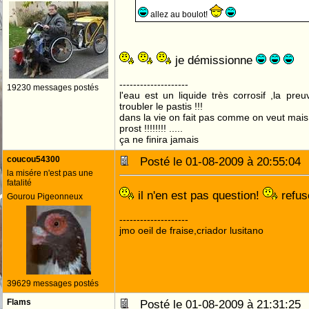
allez au boulot!
je démissionne
--------------------
19230 messages postés
l'eau est un liquide très corrosif ,la pre
troubler le pastis !!!
dans la vie on fait pas comme on veut mai
prost !!!!!!!! .....
ça ne finira jamais
coucou54300
Posté le 01-08-2009 à 20:55:0
la misére n'est pas une
fatalité
il n'en est pas question!
refus
Gourou Pigeonneux
--------------------
jmo oeil de fraise,criador lusitano
39629 messages postés
Flams
Posté le 01-08-2009 à 21:31:2