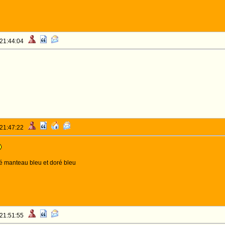
 21:44:04
 21:47:22
ré manteau bleu et doré bleu
 21:51:55