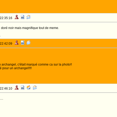
 22:35:16
n doré noir mais magnifique tout de meme.
.
 22:42:09
 un archangel, c'était marqué comme ca sur la photo!!
ré pour un archangel!!!!
 22:46:10
...