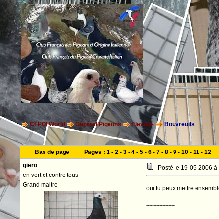
CFPOI World
Général Pigeons
Elevage
Bouvreuils
Bas de page
Pages :
1
-
2
-
3
-
4
-
5
-
6
-
7
-
8
-
9
-
10
-
11
-
12
giero
Posté le 19-05-2006 à
en vert et contre tous
Grand maitre
oui tu peux mettre ensemb
--------------------