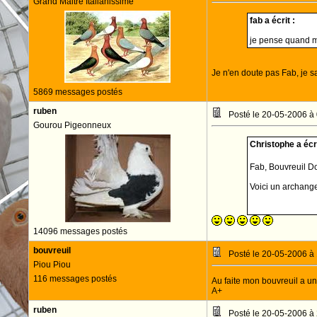
Grand Maitre Italianissime
fab a écrit :
je pense quand mê
Je n'en doute pas Fab, je sa
5869 messages postés
ruben
Posté le 20-05-2006 à
Gourou Pigeonneux
Christophe a écri
Fab, Bouvreuil Do
Voici un archange
14096 messages postés
bouvreuil
Posté le 20-05-2006 à
Piou Piou
116 messages postés
Au faite mon bouvreuil a un
A+
ruben
Posté le 20-05-2006 à