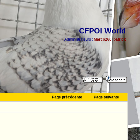
CFPOI World
Administrateurs :
Marco260
,
patrick
Page précédente
Page suivante