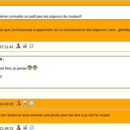
me connaitre un petit peu les pigeons de couleur!!
is que j'ai beaucoup à apprendre sur la connaissance des pigeons ( race , génétique, é
 07:11:42
t :
ré Noir, je pense
l
 14:49:35
 bec bizare je vous enverer une photo pour me dire si je doit le couper.
 21:48:31