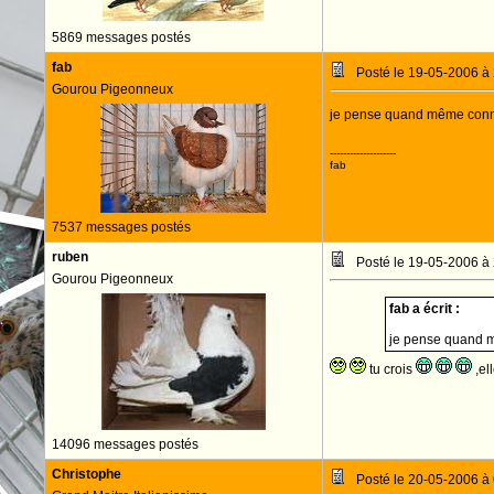
5869 messages postés
fab
Posté le 19-05-2006 à
Gourou Pigeonneux
je pense quand même connai
--------------------
fab
7537 messages postés
ruben
Posté le 19-05-2006 à
Gourou Pigeonneux
fab a écrit :
je pense quand mê
tu crois
,el
14096 messages postés
Christophe
Posté le 20-05-2006 à