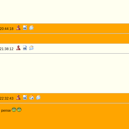
 20:44:18
 21:38:12
 22:32:43
je pense