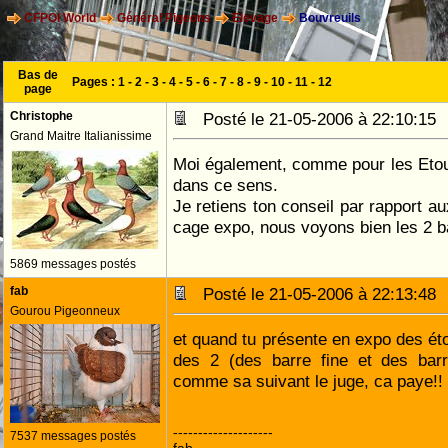
CFPOI World
Général Pigeons
Elevage
Bouvreuils
Bas de
Pages :
1
-
2
-
3
-
4
-
5
-
6
-
7
-
8
-
9
-
10
-
11
-
12
page
Christophe
Posté le 21-05-2006 à 22:10:1
Grand Maitre Italianissime
Moi également, comme pour les Etou
dans ce sens.
Je retiens ton conseil par rapport a
cage expo, nous voyons bien les 2 b
5869 messages postés
fab
Posté le 21-05-2006 à 22:13:4
Gourou Pigeonneux
et quand tu présente en expo des éto
des 2 (des barre fine et des bar
comme sa suivant le juge, ca paye!!
--------------------
7537 messages postés