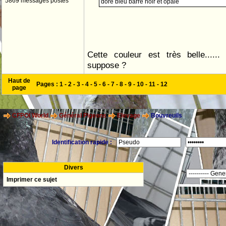
5869 messages postés
doré bleu barré noir et opale
Cette couleur est très belle.....
suppose ?
Haut de
Pages :
1
-
2
-
3
-
4
-
5
-
6
-
7
-
8
-
9
-
10
-
11
-
12
page
CFPOI World
Général Pigeons
Elevage
Bouvreuils
Identification rapide :
Divers
Imprimer ce sujet