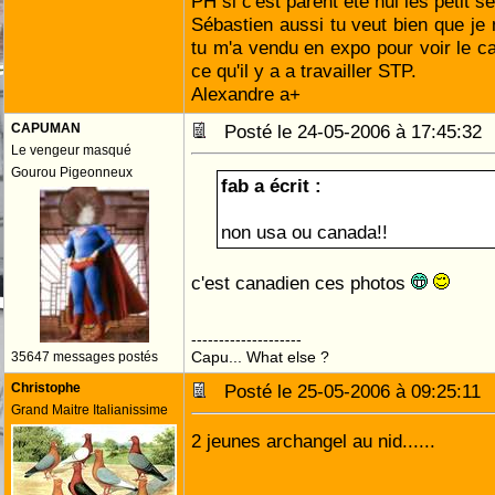
PH si c'est parent été nul les petit se
Sébastien aussi tu veut bien que je 
tu m'a vendu en expo pour voir le ca
ce qu'il y a a travailler STP.
Alexandre a+
CAPUMAN
Posté le 24-05-2006 à 17:45:3
Le vengeur masqué
Gourou Pigeonneux
fab a écrit :
non usa ou canada!!
c'est canadien ces photos
--------------------
Capu... What else ?
35647 messages postés
Christophe
Posté le 25-05-2006 à 09:25:1
Grand Maitre Italianissime
2 jeunes archangel au nid......