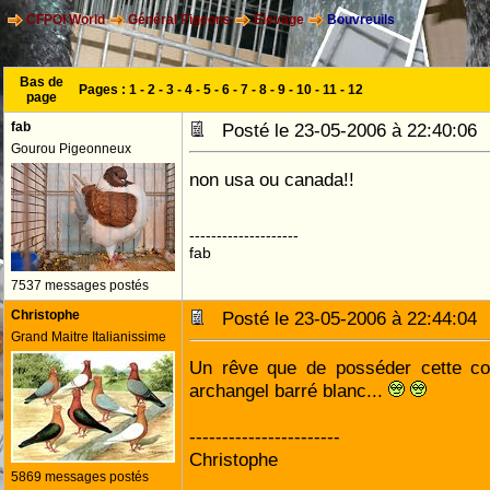
CFPOI World
Général Pigeons
Elevage
Bouvreuils
Bas de
Pages :
1
-
2
-
3
-
4
-
5
-
6
-
7
-
8
-
9
-
10
-
11
-
12
page
fab
Posté le 23-05-2006 à 22:40:0
Gourou Pigeonneux
non usa ou canada!!
--------------------
fab
7537 messages postés
Christophe
Posté le 23-05-2006 à 22:44:0
Grand Maitre Italianissime
Un rêve que de posséder cette cou
archangel barré blanc...
-----------------------
Christophe
5869 messages postés