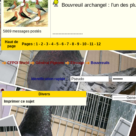
Bouvreuil archangel : l'un des plu
5869 messages postés
--------------------
Haut de
Pages :
1
-
2
-
3
-
4
-
5
-
6
-
7
-
8
-
9
-
10
-
11
-
12
page
CFPOI World
Général Pigeons
Elevage
Bouvreuils
Identification rapide :
Divers
Imprimer ce sujet