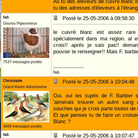
As tu des éleveurs de cuivré blanc d
tu des adresses d'éleveurs à l'étrang
fab
Posté le 25-05-2006 à 09:58:3
Gourou Pigeonneux
le cuivré blanc est assez rare
spécialement dans ma region. al e
crois!! aprés je sais pas!! deman
pouvoir te renseigner!! Mais F. barbie
7537 messages postés
--------------------
fab
Christophe
Posté le 25-05-2006 à 10:04:4
Grand Maitre Italianissime
Oui, oui les sujets de F. Barbier s
'aimerais trouver un autre sang a
souches qui je crois parte toutes de 
Et que penses tu de faire un crois
Blanc ?
5869 messages postés
fab
Posté le 25-05-2006 à 10:07:4