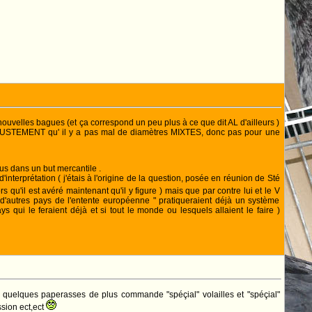
ouvelles bagues (et ça correspond un peu plus à ce que dit AL d'ailleurs )
vu JUSTEMENT qu' il y a pas mal de diamètres MIXTES, donc pas pour une
us dans un but mercantile .
terprétation ( j'étais à l'origine de la question, posée en réunion de Sté
 qu'il est avéré maintenant qu'il y figure ) mais que par contre lui et le V
"d'autres pays de l'entente européenne " pratiqueraient déjà un système
s qui le feraient déjà et si tout le monde ou lesquels allaient le faire )
e quelques paperasses de plus commande "spéçial" volailles et "spéçial"
ssion ect,ect