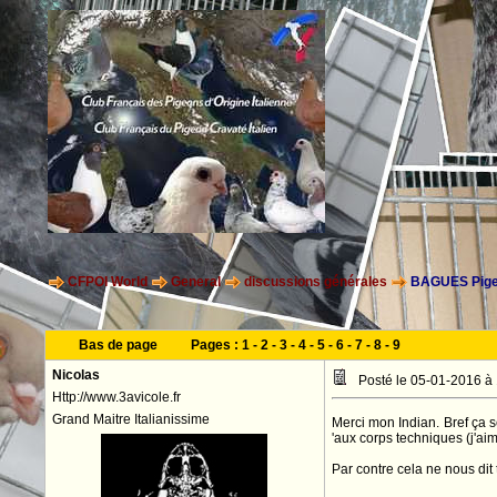
CFPOI World
General
discussions générales
BAGUES Pig
Bas de page
Pages :
1
-
2
-
3
-
4
-
5
-
6
-
7
-
8
-
9
Nicolas
Posté le 05-01-2016 à
Http://www.3avicole.fr
Grand Maitre Italianissime
Merci mon Indian. Bref ça s
'aux corps techniques (j'ai
Par contre cela ne nous dit