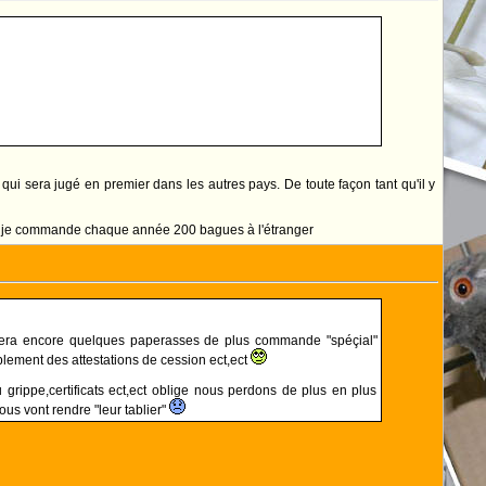
 qui sera jugé en premier dans les autres pays. De toute façon tant qu'il y
erso je commande chaque année 200 bagues à l'étranger
a fera encore quelques paperasses de plus commande "spéçial"
ublement des attestations de cession ect,ect
 grippe,certificats ect,ect oblige nous perdons de plus en plus
ous vont rendre "leur tablier"