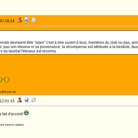
 07:18:14
nats devraient être ''open'' c'est à dire ouvert à tous, membres du club ou pas, a
, pas son éleveur ni sa provenance; la récompense est attribuée à la bestiole, faudra
s du lauréat l'éleveur est reconnu.
oleil par an
 12:01:33
à fait d'accord!
es seront claires