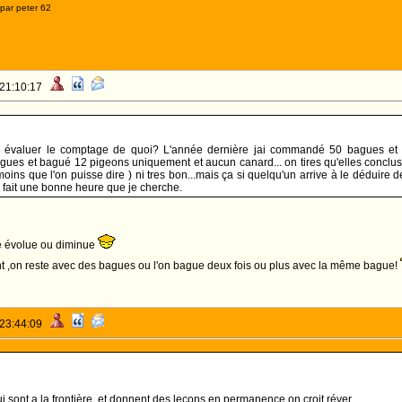
par peter 62
 21:10:17
ux évaluer le comptage de quoi? L'année dernière jai commandé 50 bagues et ba
es et bagué 12 pigeons uniquement et aucun canard... on tires qu'elles conclusi
e moins que l'on puisse dire ) ni tres bon...mais ça si quelqu'un arrive à le déduir
a fait une bonne heure que je cherche.
e évolue ou diminue
 ,on reste avec des bagues ou l'on bague deux fois ou plus avec la même bague!
 23:44:09
 sont a la frontière, et donnent des leçons en permanence on croit réver,