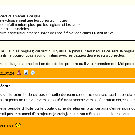
 ceci va amener à ce que:
te exclusivement que les corps techniques
ques n'alimentent plus que les régions et les clubs
ntent les sociétés
fournissent uniquement auprès des sociétés et des clubs
FRANCAIS!!
r le F sur les bagues; car tant qu'il y aura le pays sur les bagues ce sera la bague
s ils ne pourront pas avoir un listing avec les bagues des éleveurs correctes.
paye ses bagues donc il est en droit de les prendre ou il veut normalement. Moi p
 21:03:24
crit :
s sur le bien fondé ou pas de cette décision,ce que je constate c'est que cel
ial" pigeons de l'éleveur vers sa société,de la société vers sa fédération ect,ect do
tte période difficile ou le doute gagne de plus en plus certains d'entre nous ou
tait pas le moment d'en rajouter je crois,j'en suis sur même que plusieurs d'entre n
toi Denis!