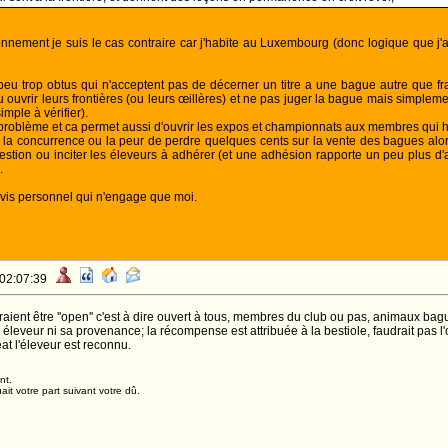
isonnement je suis le cas contraire car j'habite au Luxembourg (donc logique que 
eu trop obtus qui n'acceptent pas de décerner un titre a une bague autre que franç
u ouvrir leurs frontières (ou leurs œillères) et ne pas juger la bague mais simpleme
imple à vérifier).
 problème et ca permet aussi d'ouvrir les expos et championnats aux membres qui h
 la concurrence ou la peur de perdre quelques cents sur la vente des bagues alors je
estion ou inciter les éleveurs à adhérer (et une adhésion rapporte un peu plus d'arg
.
 avis personnel qui n'engage que moi.
 02:07:39
ient être ''open'' c'est à dire ouvert à tous, membres du club ou pas, animaux bag
leveur ni sa provenance; la récompense est attribuée à la bestiole, faudrait pas l'o
at l'éleveur est reconnu.
nt.
it votre part suivant votre dû.