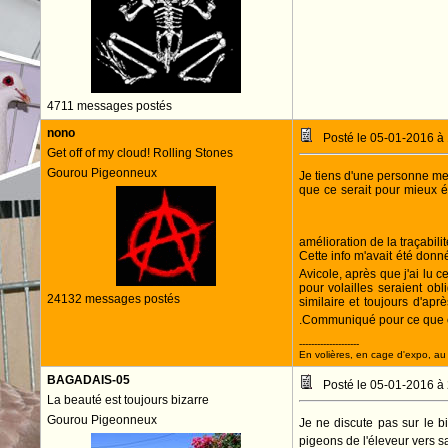
4711 messages postés
nono
Posté le 05-01-2016 à
Get off of my cloud! Rolling Stones
Gourou Pigeonneux
Je tiens d'une personne mem
que ce serait pour mieux é
amélioration de la traçabilit
Cette info m'avait été donn
Avicole, après que j'ai lu ce
pour volailles seraient ob
24132 messages postés
similaire et toujours d'apr
.Communiqué pour ce que ç
--------------------
En volières, en cage d'expo, au n
BAGADAIS-05
Posté le 05-01-2016 à
La beauté est toujours bizarre
Gourou Pigeonneux
Je ne discute pas sur le b
pigeons de l'éleveur vers s