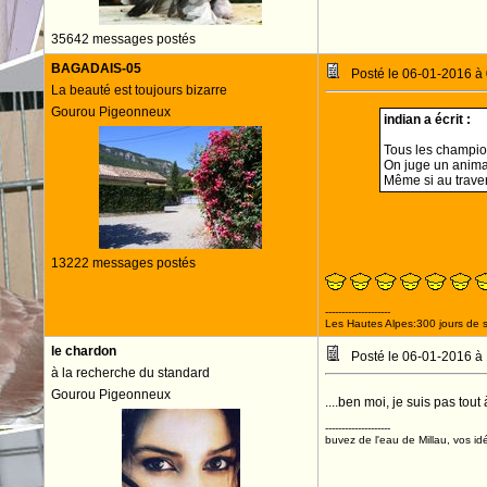
35642 messages postés
BAGADAIS-05
Posté le 06-01-2016 à
La beauté est toujours bizarre
Gourou Pigeonneux
indian a écrit :
Tous les champion
On juge un animal
Même si au traver
13222 messages postés
--------------------
Les Hautes Alpes:300 jours de s
le chardon
Posté le 06-01-2016 à
à la recherche du standard
Gourou Pigeonneux
....ben moi, je suis pas tout 
--------------------
buvez de l'eau de Millau, vos idé