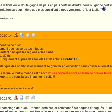
e difficile ou le doute gagne de plus en plus certains d'entre nous ou grippe,certif
rois,j'en suis sur même que plusieurs d'entre nous vont rendre "leur tablier"
oleil par an
 20:09:14
mener à ce que:
vement que les corps techniques
entent plus que les régions et les clubs
sociétés
nt uniquement auprès des sociétés et des clubs
FRANCAIS!!
ter que des nombrilistes viennent se goinfrer en exposition sans cotiser à rien et sa
ur laquelle tout le monde est d'accord:
Les Sociétés sont en train de crever faute 
o........je vous laisse imaginer la suite!!!
nt.
it votre part suivant votre dû.
 20:13:51
 le comptage de quoi? L'année dernière jai commandé 50 bagues et bagués 90 bête
 et aucun canard... on tires qu'elles conclusions des mes achats de bagues...mis à p