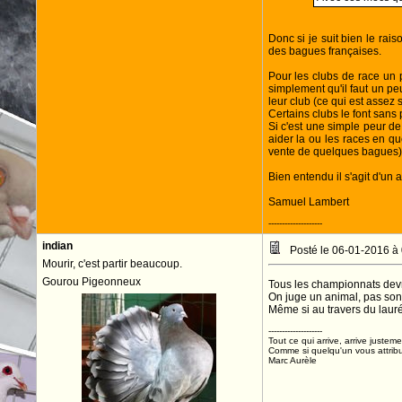
Donc si je suit bien le ra
des bagues françaises.
Pour les clubs de race un p
simplement qu'il faut un pe
leur club (ce qui est assez s
Certains clubs le font sans
Si c'est une simple peur de
aider la ou les races en qu
vente de quelques bagues)
Bien entendu il s'agit d'un
Samuel Lambert
--------------------
indian
Posté le 06-01-2016 à
Mourir, c'est partir beaucoup.
Gourou Pigeonneux
Tous les championnats devra
On juge un animal, pas son é
Même si au travers du lauré
--------------------
Tout ce qui arrive, arrive justeme
Comme si quelqu'un vous attribua
Marc Aurèle