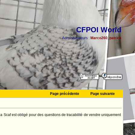
CFPOI World
Administrateurs :
Marco260
,
patrick
Page précédente
Page suivante
 la Scaf est obligé pour des questions de tracabilité de vendre uniquement