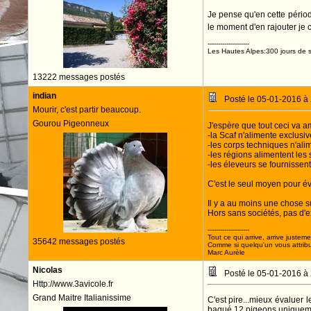
Je pense qu'en cette périod
le moment d'en rajouter je c
--------------------
Les Hautes Alpes:300 jours de s
13222 messages postés
indian
Posté le 05-01-2016 à
Mourir, c'est partir beaucoup.
Gourou Pigeonneux
J'espère que tout ceci va a
-la Scaf n'alimente exclusi
-les corps techniques n'alim
-les régions alimentent les 
-les éleveurs se fournisse
C'est le seul moyen pour évi
Il y a au moins une chose s
Hors sans sociétés, pas d'exp
--------------------
Tout ce qui arrive, arrive justeme
35642 messages postés
Comme si quelqu'un vous attribua
Marc Aurèle
Nicolas
Posté le 05-01-2016 à
Http://www.3avicole.fr
Grand Maitre Italianissime
C'est pire...mieux évaluer
bagué 12 pigeons uniquement