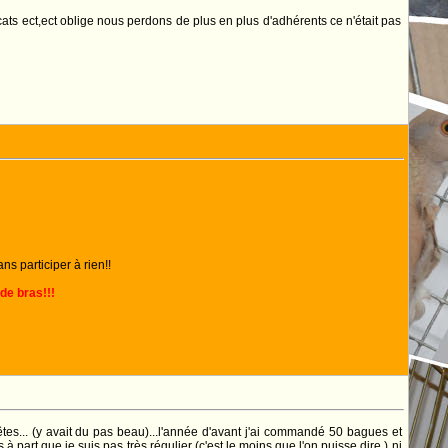
icats ect,ect oblige nous perdons de plus en plus d'adhérents ce n'était pas
ns participer à rien!!
de bras!!!
s... (y avait du pas beau)...l'année d'avant j'ai commandé 50 bagues et
art que je suis pas très régulier (c'est le moins que l'on puisse dire ) ni