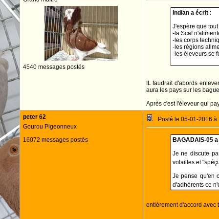
indian a écrit :
J'espère que tout
-la Scaf n'alimen
-les corps techni
-les régions alime
-les éleveurs se 
4540 messages postés
IL faudrait d'abords enleve
aura les pays sur les bague
Après c'est l'éleveur qui 
peter 62
Posté le 05-01-2016 à
Gourou Pigeonneux
16072 messages postés
BAGADAIS-05 a é
Je ne discute pa
volailles et "spéç
Je pense qu'en ce
d'adhérents ce n'é
entièrement d'accord avec 