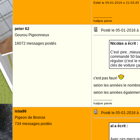
Edité le 05-01-2016 e 21:03:45 
--------------------
halipre pierre
peter 62
Posté le 05-01-2016 à
Gourou Pigeonneux
16072 messages postés
Nicolas a écrit :
C'est pire...mie
commandé 50 bagu
régulier (c'est l
clés de voiture ç
c'est pas faux!
selon les années le nombr
selon les années également
--------------------
halipre pierre
isba86
Posté le 05-01-2016 à
Pigeon de Bronze
734 messages postés
al a écrit :
Avec ces mecs qui