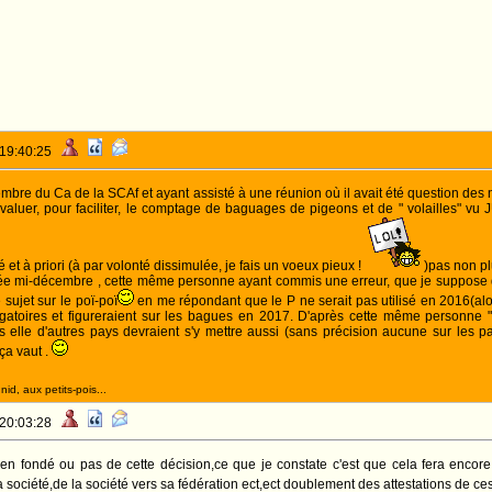
 19:40:25
bre du Ca de la SCAf et ayant assisté à une réunion où il avait été question des n
valuer, pour faciliter, le comptage de baguages de pigeons et de " volailles" 
é et à priori (à par volonté dissimulée, je fais un voeux pieux !
)pas non pl
ée mi-décembre , cette même personne ayant commis une erreur, que je suppose d'in
 sujet sur le poï-poï
en me répondant que le P ne serait pas utilisé en 2016(alors
ligatoires et figureraient sur les bagues en 2017. D'après cette même personne 
ès elle d'autres pays devraient s'y mettre aussi (sans précision aucune sur les pay
a vaut .
id, aux petits-pois...
 20:03:28
ien fondé ou pas de cette décision,ce que je constate c'est que cela fera encor
a société,de la société vers sa fédération ect,ect doublement des attestations de ce