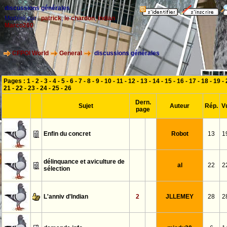
discussions générales
Modéré par :
patrick
,
le chardon
,
indian
,
Marco260
CFPOI World
General
discussions générales
Pages :
1
-
2
-
3
-
4
-
5
-
6
-
7
-
8
-
9
-
10
-
11
-
12
-
13
-
14
-
15
-
16
-
17
-
18
-
19
-
21
-
22
-
23
-
24
-
25
-
26
Dern.
Sujet
Auteur
Rép.
V
page
Enfin du concret
Robot
13
1
délinquance et aviculture de
al
22
2
sélection
L'anniv d'Indian
2
JLLEMEY
28
2