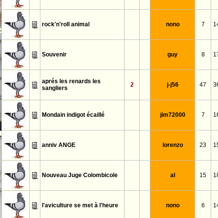
rock'n'roll animal
nono
7
1
Souvenir
guy
8
1
aprés les renards les
2
j-j56
47
3
sangliers
Mondain indigot écaillé
jim72000
7
1
anniv ANGE
lorenzo
23
1
Nouveau Juge Colombicole
al
15
1
l'aviculture se met à l'heure
nono
6
1