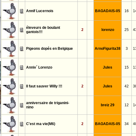
Annif Lucernois
BAGADAIS-05
16
1
éleveurs de boulant
2
lorenzo
25
4
gantois!!!
Pigeons dopés en Belgique
ArnoFigurita38
3
1
Anniv´ Lorenzo
Jules
15
1
Il faut sauver Willy !!!
2
Jules
42
3
anniversaire de triganini-
breiz 29
12
1
nino
C'est ma vie(M6)
2
BAGADAIS-05
34
4