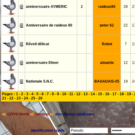
anniverssaire AYMERIC
2
raideux80
28
2
Anniversaire de raideux 80
peter 62
22
1
Réveil délicat
Robot
7
1
anniversaire Elmer
alouette
12
1
Nationale S.N.C.
BAGADAIS-05
19
2
Pages :
1
-
2
-
3
-
4
-
5
-
6
-
7
-
8
-
9
-
10
-
11
-
12
-
13
-
14
-
15
-
16
-
17
-
18
-
19
-
21
-
22
-
23
-
24
-
25
-
26
CFPOI World
General
discussions générales
Identification rapide :