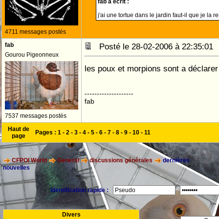
fab a écrit :
j'ai une tortue dans le jardin faut-il que je la r
4711 messages postés
fab
Posté le 28-02-2006 à 22:35:0
Gourou Pigeonneux
les poux et morpions sont a déclarer
--------------------
fab
7537 messages postés
Haut de
Pages :
1
-
2
-
3
-
4
-
5
-
6
-
7
-
8
-
9
-
10
-
11
page
CFPOI World
General
discussions générales
dernières
nouvelles
Identification rapide :
Divers