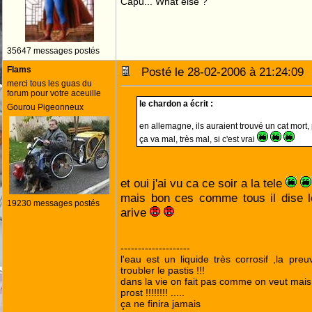
Capu... What else ?
35647 messages postés
Flams
Posté le 28-02-2006 à 21:24:0
merci tous les guas du
forum pour votre aceuille
le chardon a écrit :
Gourou Pigeonneux
en allemagne, ils auraient trouvé un cat mort
ça va mal, très mal, si c'est vrai
et oui j'ai vu ca ce soir a la tele
mais bon ces comme tous il dise 
19230 messages postés
arive
--------------------
l'eau est un liquide très corrosif ,la pre
troubler le pastis !!!
dans la vie on fait pas comme on veut mai
prost !!!!!!!! .....
ça ne finira jamais