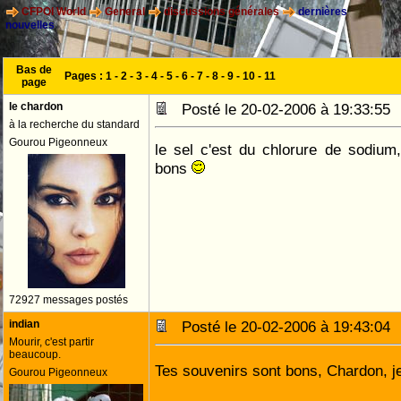
CFPOI World
General
discussions générales
dernières
nouvelles
Bas de
Pages :
1
-
2
-
3
-
4
-
5
-
6
-
7
-
8
-
9
-
10
-
11
page
le chardon
Posté le 20-02-2006 à 19:33:5
à la recherche du standard
Gourou Pigeonneux
le sel c'est du chlorure de sodium
bons
72927 messages postés
indian
Posté le 20-02-2006 à 19:43:0
Mourir, c'est partir
beaucoup.
Tes souvenirs sont bons, Chardon, j
Gourou Pigeonneux