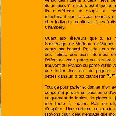
vendu des Indiens à deux mecs de
ils un jours ? Toujours est il que de
ils m’offrirons un couple…et mo
maintenant que je vous connais mi
cher Indian tu récolteras là les fruit
Chambéry.
Quant aux éleveurs que tu as r
Sassenage, de Morteau, de Vannes e
venus par hasard. Pas de coup de f
des initiés, des bien informés, de
l’effort de venir parce qu’ils saven
trouvent au France ou parce qu’ils v
que Indian leur doit du pognon…
dettes dans un tripot clandestin
Tout ça pour parler et donner mon avi
concerné) je suis un passionné d’av
uniquement de lapins, de pigeons…j
moi triste à mourir. Pas de ség
d’espèce. Une certaine conception 
(soyons clair, cela n’engage que moi