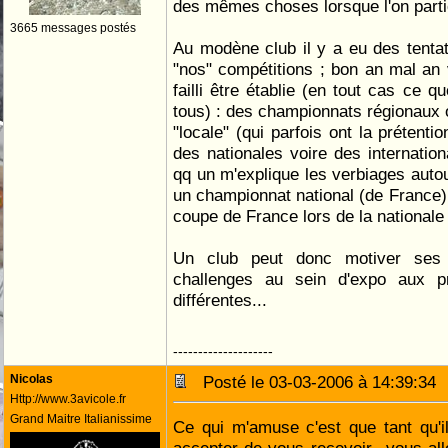
des mêmes choses lorsque l'on parti
3665 messages postés
Au modène club il y a eu des tentat
"nos" compétitions ; bon an mal an v
failli être établie (en tout cas ce q
tous) : des championnats régionaux 
"locale" (qui parfois ont la prétenti
des nationales voire des internation
qq un m'explique les verbiages autou
un championnat national (de France) 
coupe de France lors de la national
Un club peut donc motiver ses t
challenges au sein d'expo aux pr
différentes...
--------------------
Nicolas
Posté le 03-03-2006 à 14:39:3
Http://www.3avicole.fr
Grand Maitre Italianissime
Ce qui m'amuse c'est que tant qu'i