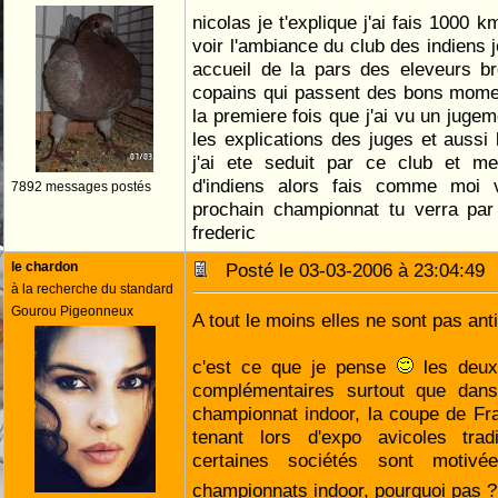
nicolas je t'explique j'ai fais 1000 k
voir l'ambiance du club des indiens j
accueil de la pars des eleveurs b
copains qui passent des bons momen
la premiere fois que j'ai vu un jugem
les explications des juges et aussi l
j'ai ete seduit par ce club et m
d'indiens alors fais comme moi 
7892 messages postés
prochain championnat tu verra pa
frederic
le chardon
Posté le 03-03-2006 à 23:04:4
à la recherche du standard
Gourou Pigeonneux
A tout le moins elles ne sont pas anti
c'est ce que je pense
les deux
complémentaires surtout que dans 
championnat indoor, la coupe de Fr
tenant lors d'expo avicoles trad
certaines sociétés sont motivé
championnats indoor, pourquoi pas 