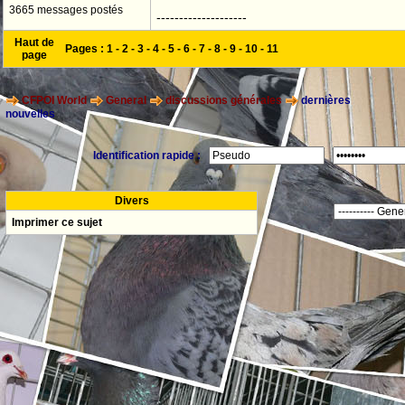
3665 messages postés
--------------------
Haut de
Pages :
1
-
2
-
3
-
4
-
5
-
6
-
7
-
8
-
9
-
10
-
11
page
CFPOI World
General
discussions générales
dernières
nouvelles
Identification rapide :
Divers
Imprimer ce sujet