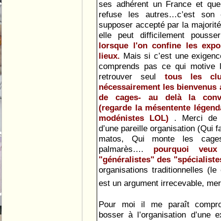
ses adhérent un France et que 
refuse les autres…c’est son 
supposer accepté par la majori
elle peut difficilement pous
lorsque l'on confine les ex
lieux.
Mais si c’est une exigen
comprends pas ce qui motive le
retrouver seul
tous les cl
nécessairement les bienvenus a
de cages- au delà la conviv
(regarde la mésentente légend
modénistes LOL)
. Merci de 
d’une pareille organisation (Qui fa
matos, Qui monte les cages
palmarès….
pourquoi veux
"généralistes" des "spécialist
organisations traditionnelles (le
est un argument irrecevable, mer
Pour moi il me paraît compr
bosser à l’organisation d’une 