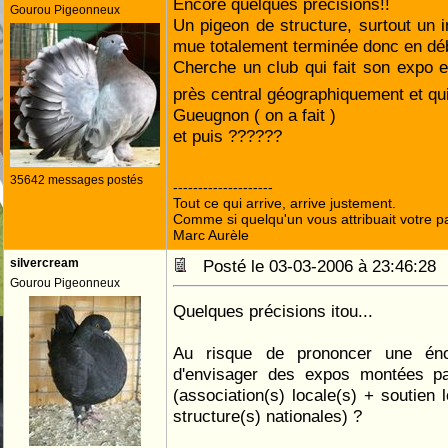
Encore quelques précisions!!
Gourou Pigeonneux
Un pigeon de structure, surtout un in
mue totalement terminée donc en déb
Cherche un club qui fait son expo e
près central géographiquement et q
Gueugnon ( on a fait )
et puis ??????
35642 messages postés
--------------------
Tout ce qui arrive, arrive justement.
Comme si quelqu'un vous attribuait votre pa
Marc Aurèle
silvercream
Posté le 03-03-2006 à 23:46:2
Gourou Pigeonneux
Quelques précisions itou...
Au risque de prononcer une énor
d'envisager des expos montées par
(association(s) locale(s) + soutien l
structure(s) nationales) ?