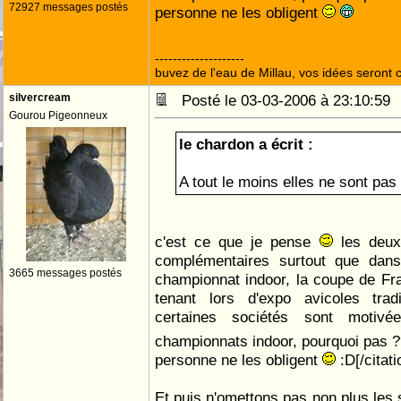
72927 messages postés
personne ne les obligent
--------------------
buvez de l'eau de Millau, vos idées seront c
silvercream
Posté le 03-03-2006 à 23:10:5
Gourou Pigeonneux
le chardon a écrit :
A tout le moins elles ne sont pas
c'est ce que je pense
les deux
complémentaires surtout que dans 
3665 messages postés
championnat indoor, la coupe de Fr
tenant lors d'expo avicoles trad
certaines sociétés sont motivé
championnats indoor, pourquoi pas 
personne ne les obligent
:D[/citati
Et puis n'omettons pas non plus les 