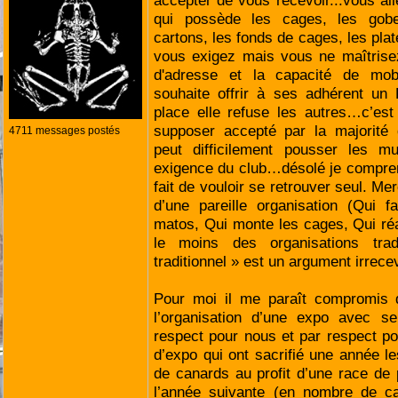
accepter de vous recevoir...vous all
qui possède les cages, les gobel
cartons, les fonds de cages, les plat
vous exigez mais vous ne maîtrisez
d'adresse et la capacité de mobi
souhaite offrir à ses adhérent un
place elle refuse les autres…c’est
supposer accepté par la majorit
4711 messages postés
peut difficilement pousser les m
exigence du club…désolé je compren
fait de vouloir se retrouver seul. Me
d’une pareille organisation (Qui f
matos, Qui monte les cages, Qui ré
le moins des organisations trad
traditionnel » est un argument irrece
Pour moi il me paraît compromis 
l’organisation d’une expo avec s
respect pour nous et par respect p
d’expo qui ont sacrifié une année l
de canards au profit d’une race de
l’année suivante (en nombre de ca