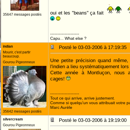
oui et les "beans" ça fait
35647 messages postés
--------------------
Capu... What else ?
indian
Posté le 03-03-2006 à 17:19:3
Mourir, c'est partir
beaucoup.
Une petite précision quand même,
Gourou Pigeonneux
l'indien a lieu systématiquement lors
Cette année à Montluçon, nous a
cages!
--------------------
Tout ce qui arrive, arrive justement.
Comme si quelqu'un vous attribuait votre pa
Marc Aurèle
35642 messages postés
silvercream
Posté le 03-03-2006 à 19:19:0
Gourou Pigeonneux