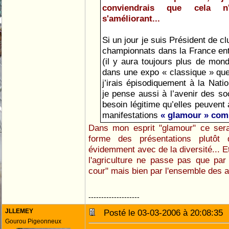
conviendrais que cela 
s'améliorant...
Si un jour je suis Président de clu
championnats dans la France ent
(il y aura toujours plus de mon
dans une expo « classique » que
j’irais épisodiquement à la Nat
je pense aussi à l’avenir des so
besoin légitime qu’elles peuvent 
manifestations
« glamour » co
Dans mon esprit "glamour" ce sera
forme des présentations plutôt 
évidemment avec de la diversité... Et
l'agriculture ne passe pas que pa
cour" mais bien par l'ensemble des 
--------------------
JLLEMEY
Posté le 03-03-2006 à 20:08:3
Gourou Pigeonneux