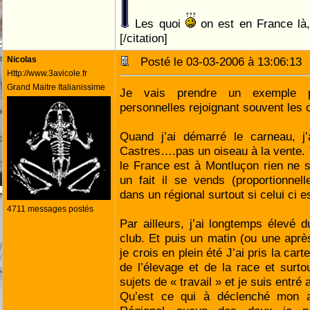
Les quoi
on est en France là
[/citation]
Nicolas
Posté le 03-03-2006 à 13:06:1
Http://www.3avicole.fr
Grand Maitre Italianissime
Je vais prendre un exemple p
personnelles rejoignant souvent les c
Quand j’ai démarré le carneau, j’
Castres….pas un oiseau à la vente. T
le France est à Montluçon rien ne 
un fait il se vends (proportionnel
dans un régional surtout si celui ci e
4711 messages postés
Par ailleurs, j’ai longtemps élevé
club. Et puis un matin (ou une après 
je crois en plein été J’ai pris la ca
de l’élevage et de la race et surto
sujets de « travail » et je suis entré
Qu’est ce qui à déclenché mon a