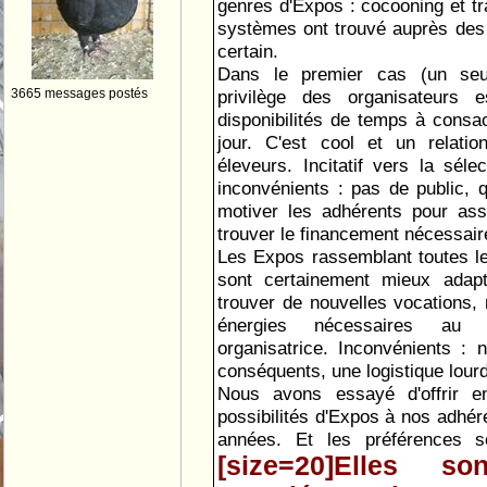
genres d'Expos : cocooning et tra
systèmes ont trouvé auprès des 
certain.
Dans le premier cas (un seul
3665 messages postés
privilège des organisateurs 
disponibilités de temps à consac
jour. C'est cool et un relatio
éleveurs. Incitatif vers la séle
inconvénients : pas de public, q
motiver les adhérents pour assu
trouver le financement nécessair
Les Expos rassemblant toutes le
sont certainement mieux adap
trouver de nouvelles vocations, 
énergies nécessaires au 
organisatrice. Inconvénients : n
conséquents, une logistique lour
Nous avons essayé d'offrir e
possibilités d'Expos à nos adhér
années. Et les préférences s
[size=20]Elles so