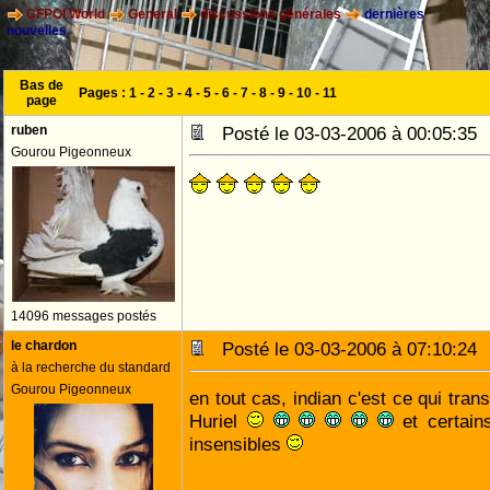
CFPOI World
General
discussions générales
dernières
nouvelles
Bas de
Pages :
1
-
2
-
3
-
4
-
5
-
6
-
7
-
8
-
9
-
10
-
11
page
ruben
Posté le 03-03-2006 à 00:05:3
Gourou Pigeonneux
14096 messages postés
le chardon
Posté le 03-03-2006 à 07:10:2
à la recherche du standard
Gourou Pigeonneux
en tout cas, indian c'est ce qui tra
Huriel
et certain
insensibles