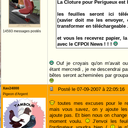
La Cloture pour Perigueux est l
les feuilles seront ici télé
(xavier doit me les envoyer, e
transformer en téléchargeable .
14593 messages postés
et vous les recevrez papier, l
avec le CFPOI News ! ! !
Ouf je croyais qu'on m'avait oub
étant mercredi , je ne descendrai pa
bêtes seront acheminées par groupag
Xav24000
Posté le 07-09-2007 à 22:05:1
Pigeon d'Argent
toutes mes excuses pour le re
mais vous savez, on y ajoute les 
ajoute pas. Et bien nous on change 
moment voulu.
J'envoi les feui
l'ordinateur voudra bien (
je n'