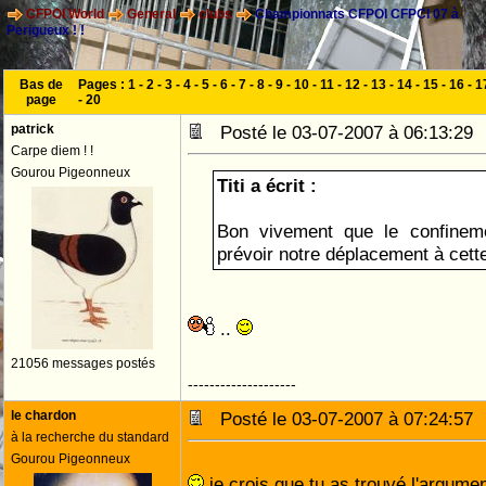
CFPOI World
General
clubs
Championnats CFPOI CFPCI 07 à
Perigueux ! !
Bas de
Pages :
1
-
2
-
3
-
4
-
5
-
6
-
7
-
8
-
9
-
10
-
11
-
12
-
13
-
14
-
15
-
16
-
1
page
-
20
patrick
Posté le 03-07-2007 à 06:13:2
Carpe diem ! !
Gourou Pigeonneux
Titi a écrit :
Bon vivement que le confinem
prévoir notre déplacement à cet
..
21056 messages postés
--------------------
le chardon
Posté le 03-07-2007 à 07:24:5
à la recherche du standard
Gourou Pigeonneux
je crois que tu as trouvé l'argume