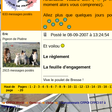
moment alors vous comprenez).
633 messages postés
Allez plus que quelques jours pou
Eric
Posté le 08-09-2007 à 13:24:5
Pigeon de Platine
Et voilou
Le règlement
La feuille d'engagement
2915 messages postés
--------------------
Vive le poulet de Bresse !
Haut de
Pages :
1
-
2
-
3
-
4
-
5
-
6
-
7
-
8
-
9
-
10
-
11
-
12
-
13
-
14
-
15
-
16
-
1
page
-
20
CFPOI World
General
clubs
Championnats CFPOI CFPCI 07 à
Perigueux ! !