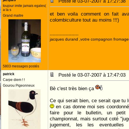
jacques
Posté le 03-07-2007 à 17:27:3
toujour imite jamais egales(
a la s
et ben voila comment on fait ava
Grand maitre
colombiculture tout au moins !!!)
--------------------
jacques durand ,votre compagnon fromage
5803 messages postés
patrick
Posté le 03-07-2007 à 17:47:0
Carpe diem ! !
Gourou Pigeonneux
Bè c'est très bien ça
Ce qui serait bien, ce serait que tu
en cas donne moi ses coordonn
faire pour le bulletin, un pet
championnat, mais surtout coté "jug
jugement, les les eventuelles o