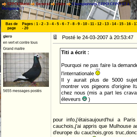
CFPOI World
General
clubs
Championnats CFPOI CFPCI 07 à
Perigueux ! !
Bas de
Pages :
1
-
2
-
3
-
4
-
5
-
6
-
7
-
8
-
9
-
10
-
11
-
12
-
13
-
14
-
15
-
16
-
1
page
-
20
giero
Posté le 24-03-2007 à 20:53:4
en vert et contre tous
Grand maitre
Titi a écrit :
Pourquoi ne pas faire la demand
l'internationale
Il y aurait plus de 5000 suje
montrer vos pigeons d'origine It
5655 messages postés
chez nous (mis a part les crav
éleveurs
)
pour info,j'étaisaujourd'hui a Pa
cauchois,j'ai appris que Mulhouse ac
d'europe du cauchois,gros truc,donc i