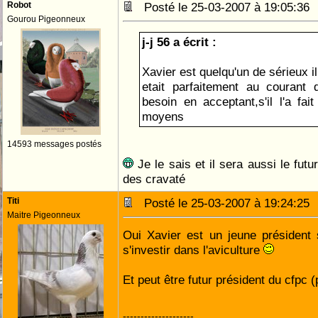
Robot
Posté le 25-03-2007 à 19:05:3
Gourou Pigeonneux
j-j 56 a écrit :
Xavier est quelqu'un de sérieux i
etait parfaitement au courant 
besoin en acceptant,s'il l'a fait
moyens
14593 messages postés
Je le sais et il sera aussi le futu
des cravaté
Titi
Posté le 25-03-2007 à 19:24:2
Maitre Pigeonneux
Oui Xavier est un jeune président 
s'investir dans l'aviculture
Et peut être futur président du cfpc 
--------------------