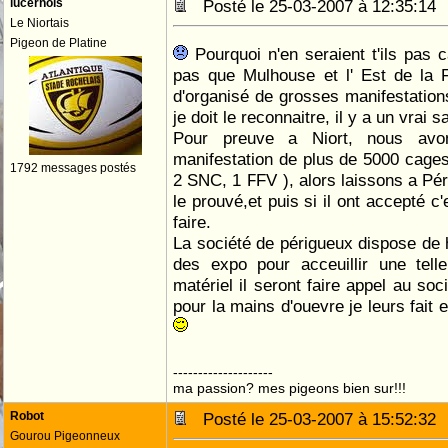
lucernois
Posté le 25-03-2007 à 12:35:1
Le Niortais
Pigeon de Platine
Pourquoi n'en seraient t'ils pas 
pas que Mulhouse et l' Est de la 
d'organisé de grosses manifestations 
je doit le reconnaitre, il y a un vrai sa
Pour preuve a Niort, nous avo
manifestation de plus de 5000 cage
1792 messages postés
2 SNC, 1 FFV ), alors laissons a Pé
le prouvé,et puis si il ont accepté c'
faire.
La société de périgueux dispose de 
des expo pour acceuillir une telle
matériel il seront faire appel au soc
pour la mains d'ouevre je leurs fait
--------------------
ma passion? mes pigeons bien sur!!!
Robot
Posté le 25-03-2007 à 15:52:3
Gourou Pigeonneux