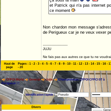
ça sous la main
et Patrick qui n'a pas internet 
ce moment
Non chardon mon message s'adress
de Perigueux car je ne veux vexer 
--------------------
JUJU
Ne fais pas aux autres ce que tu ne voudrais
Haut de
Pages :
1
-
2
-
3
-
4
-
5
-
6
-
7
-
8
-
9
-
10
-
11
-
12
-
13
-
14
-
15
-
16
-
1
page
-
20
CFPOI World
General
clubs
Championnats CFPOI CFPCI 07 à
Perigueux ! !
Identification rapide :
Divers