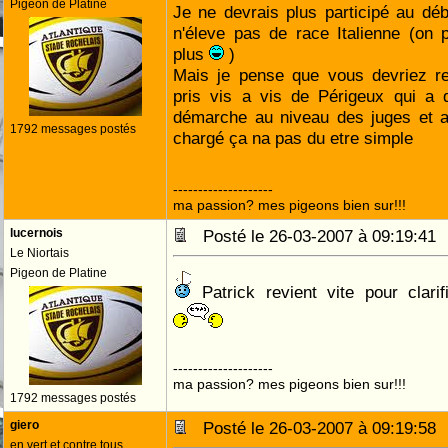
Pigeon de Platine
Je ne devrais plus participé au déba
n'éleve pas de race Italienne (on 
plus
)
Mais je pense que vous devriez r
pris vis a vis de Périgeux qui a d
démarche au niveau des juges et 
1792 messages postés
chargé ça na pas du etre simple
--------------------
ma passion? mes pigeons bien sur!!!
lucernois
Posté le 26-03-2007 à 09:19:4
Le Niortais
Pigeon de Platine
Patrick revient vite pour clari
--------------------
ma passion? mes pigeons bien sur!!!
1792 messages postés
giero
Posté le 26-03-2007 à 09:19:5
en vert et contre tous