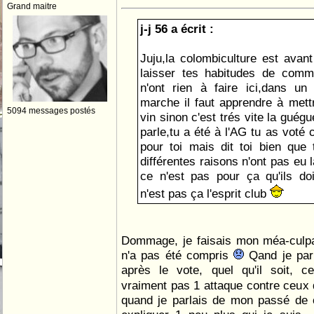
Grand maitre
j-j 56 a écrit :
Juju,la colombiculture est avant 
laisser tes habitudes de comme
n'ont rien à faire ici,dans un
marche il faut apprendre à mett
5094 messages postés
vin sinon c'est trés vite la guégu
parle,tu a été à l'AG tu as voté 
pour toi mais dit toi bien que
différentes raisons n'ont pas eu la
ce n'est pas pour ça qu'ils do
n'est pas ça l'esprit club
Dommage, je faisais mon méa-cul
n'a pas été compris
Qand je parle
après le vote, quel qu'il soit, c
vraiment pas 1 attaque contre ceux 
quand je parlais de mon passé de c