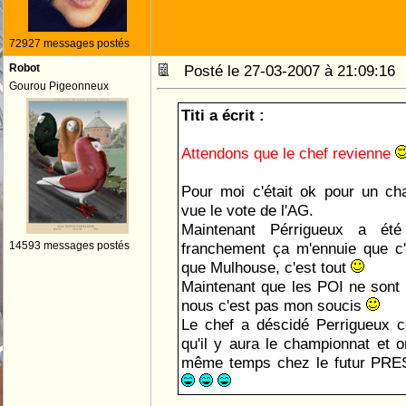
72927 messages postés
Robot
Posté le 27-03-2007 à 21:09:1
Gourou Pigeonneux
Titi a écrit :
Attendons que le chef revienne
Pour moi c'était ok pour un ch
vue le vote de l'AG.
Maintenant Pérrigueux a été
14593 messages postés
franchement ça m'ennuie que c
que Mulhouse, c'est tout
Maintenant que les POI ne sont
nous c'est pas mon soucis
Le chef a déscidé Perrigueux c
qu'il y aura le championnat et 
même temps chez le futur P