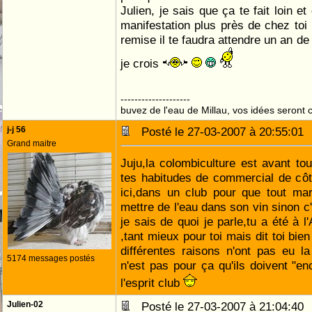
Julien, je sais que ça te fait loin et
manifestation plus près de chez toi 
remise il te faudra attendre un an de
je crois
--------------------
buvez de l'eau de Millau, vos idées seront c
j-j 56
Posté le 27-03-2007 à 20:55:0
Grand maitre
Juju,la colombiculture est avant tout
tes habitudes de commercial de côté 
ici,dans un club pour que tout mar
mettre de l'eau dans son vin sinon c'
je sais de quoi je parle,tu a été à l
,tant mieux pour toi mais dit toi bie
différentes raisons n'ont pas eu la 
5174 messages postés
n'est pas pour ça qu'ils doivent "en
l'esprit club
Julien-02
Posté le 27-03-2007 à 21:04:4