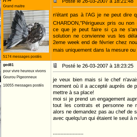
j-j 56
Posté le 26-03-2007 à 18:21:4
Grand maitre
n'étant pas à l'AG je ne peut dire
CHARDON,"Périgueux pris ou non e
ce que je peut faire si ça ne s'a
solution ne convienne vus les déla
2eme week end de février chez nou
mais uniquement dans la mesure ou
5174 messages postés
ged81
Posté le 26-03-2007 à 18:23:2
pour vivre heureux vivons
Gourou Pigeonneux
je veux bien mais si le chef n'avai
moment où il a accepté auprés de pé
10055 messages postés
mettre à sa place!
moi si je prend un engagement aupr
tout les contrats et personne ne 
alors ne demandez pas au chef de s
avec quelqu'un qui étaient le seul à 
--------------------