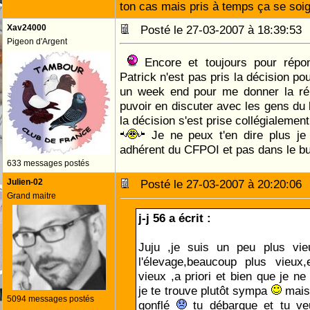
ton cas mais pris à temps ça se so
Xav24000
Posté le 27-03-2007 à 18:39:5
Pigeon d'Argent
Encore et toujours pour répo
Patrick n'est pas pris la décision po
un week end pour me donner la ré
puvoir en discuter avec les gens du
la décision s'est prise collégialement
Je ne peux t'en dire plus je
adhérent du CFPOI et pas dans le b
633 messages postés
Julien-02
Posté le 27-03-2007 à 20:20:0
Grand maitre
j-j 56 a écrit :
Juju ,je suis un peu plus vi
l'élevage,beaucoup plus vieu
vieux ,a priori et bien que je ne
je te trouve plutôt sympa
mais 
5094 messages postés
gonflé
tu débarque et tu veu