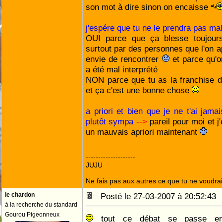
son mot à dire sinon on encaisse
j'espére que tu ne le prendra pas ma
OUI parce que ça blesse toujour
surtout par des personnes que l'on ap
envie de rencontrer
et parce qu'o
a été mal interprété
NON parce que tu as la franchise d
et ça c'est une bonne chose
a priori et bien que je ne t'ai jama
plutôt sympa
-->
pareil pour moi et j
un mauvais apriori maintenant
--------------------
JUJU
Ne fais pas aux autres ce que tu ne voudrais
le chardon
Posté le 27-03-2007 à 20:52:4
à la recherche du standard
Gourou Pigeonneux
tout ce débat se passe entr