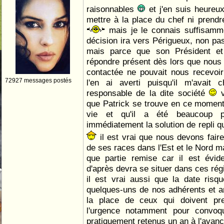
raisonnables
et j'en suis heure
mettre à la place du chef ni prendr
mais je le connais suffisamm
décision ira vers Périgueux, non pas
mais parce que son Président e
répondre présent dès lors que nous
contactée ne pouvait nous recevoi
72927 messages postés
l'en ai averti puisqu'il m'avait 
responsable de la dite société
v
que Patrick se trouve en ce moment
vie et qu'il a été beaucoup pl
immédiatement la solution de repli q
il est vrai que nous devons faire
de ses races dans l'Est et le Nord m
que partie remise car il est évid
d'après devra se situer dans ces rég
il est vrai aussi que la date ris
quelques-uns de nos adhérents et 
la place de ceux qui doivent pr
l'urgence notamment pour convoq
pratiquement retenus un an à l'avan