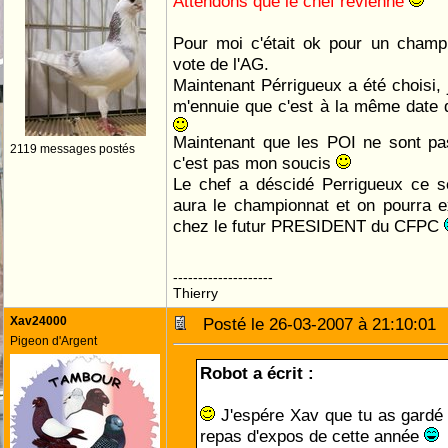
Attendons que le chef revienne
Pour moi c'était ok pour un champi
vote de l'AG.
Maintenant Pérrigueux a été choisi, 
m'ennuie que c'est à la même date 
Maintenant que les POI ne sont pa
2119 messages postés
c'est pas mon soucis
Le chef a déscidé Perrigueux ce se
aura le championnat et on pourra
chez le futur PRESIDENT du CFPC
--------------------
Thierry
Xav24000
Posté le 26-03-2007 à 21:10:0
Pigeon d'Argent
Robot a écrit :
J'espére Xav que tu as gardé 
repas d'expos de cette année