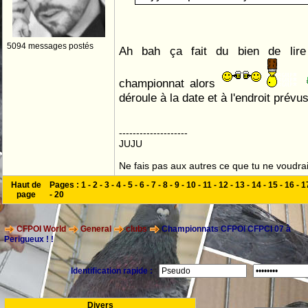
5094 messages postés
Ah bah ça fait du bien de li
championnat alors
déroule à la date et à l'endroit prévu
--------------------
JUJU
Ne fais pas aux autres ce que tu ne voudrais
Haut de
Pages :
1
-
2
-
3
-
4
-
5
-
6
-
7
-
8
-
9
-
10
-
11
-
12
-
13
-
14
-
15
-
16
-
1
page
-
20
CFPOI World
General
clubs
Championnats CFPOI CFPCI 07 à
Perigueux ! !
Identification rapide :
Divers