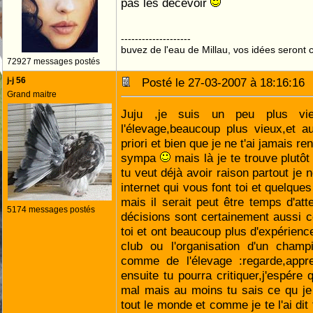
pas les décevoir
--------------------
buvez de l'eau de Millau, vos idées seront c
72927 messages postés
j-j 56
Posté le 27-03-2007 à 18:16:1
Grand maitre
Juju ,je suis un peu plus v
l'élevage,beaucoup plus vieux,et 
priori et bien que je ne t'ai jamais re
sympa
mais là je te trouve plutôt
tu veut déjà avoir raison partout je ne
internet qui vous font toi et quelque
mais il serait peut être temps d'atte
5174 messages postés
décisions sont certainement aussi 
toi et ont beaucoup plus d'expérienc
club ou l'organisation d'un champ
comme de l'élevage :regarde,appre
ensuite tu pourra critiquer,j'espére
mal mais au moins tu sais ce qu je
tout le monde et comme je te l'ai dit