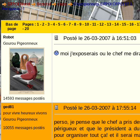
CFPOI World
General
clubs
Championnats CFPOI CFPCI 07 à
Perigueux ! !
Bas de
Pages :
1
-
2
-
3
-
4
-
5
-
6
-
7
-
8
-
9
-
10
-
11
-
12
-
13
-
14
-
15
-
16
-
1
page
-
20
Robot
Posté le 26-03-2007 à 16:51:0
Gourou Pigeonneux
moi j'exposerais ou le chef me di
14593 messages postés
ged81
Posté le 26-03-2007 à 17:55:1
pour vivre heureux vivons
Gourou Pigeonneux
perso, je pense que le chef a pris 
périgueux et que le président a du
10055 messages postés
pour organiser tout ça! et il serai 