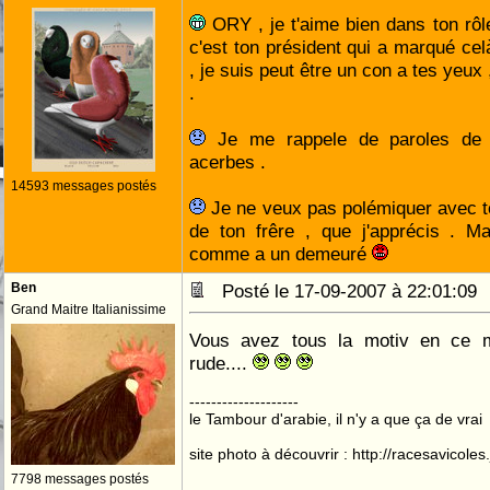
ORY , je t'aime bien dans ton rôle
c'est ton président qui a marqué celà
, je suis peut être un con a tes yeux 
.
Je me rappele de paroles de 
acerbes .
14593 messages postés
Je ne veux pas polémiquer avec toi
de ton frêre , que j'apprécis . M
comme a un demeuré
Ben
Posté le 17-09-2007 à 22:01:0
Grand Maitre Italianissime
Vous avez tous la motiv en ce m
rude....
--------------------
le Tambour d'arabie, il n'y a que ça de vrai
site photo à découvrir : http://racesavicole
7798 messages postés