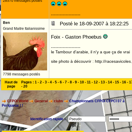
28570 messages postés
--------------------
Ben
Posté le 18-09-2007 à 18:22:2
Grand Maitre Italianissime
Foix - Gaston Phoebus
--------------------
le Tambour d'arabie, il n'y a que ça de vrai
site photo à découvrir : http://racesavicole
7798 messages postés
Haut de
Pages :
1
-
2
-
3
-
4
-
5
-
6
-
7
-
8
-
9
-
10
-
11
-
12
-
13
-
14
-
15
-
16
-
1
page
-
20
CFPOI World
General
clubs
Championnats CFPOI CFPCI 07 à
Perigueux ! !
Identification rapide :