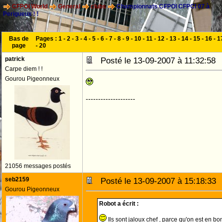
CFPOI World
General
clubs
Championnats CFPOI CFPCI 07 à
Perigueux ! !
Bas de
Pages :
1
-
2
-
3
-
4
-
5
-
6
-
7
-
8
-
9
-
10
-
11
-
12
-
13
-
14
-
15
-
16
-
1
page
-
20
patrick
Posté le 13-09-2007 à 11:32:5
Carpe diem ! !
Gourou Pigeonneux
--------------------
21056 messages postés
seb2159
Posté le 13-09-2007 à 15:18:3
Gourou Pigeonneux
Robot a écrit :
Ils sont jaloux chef , parce qu'on est en 