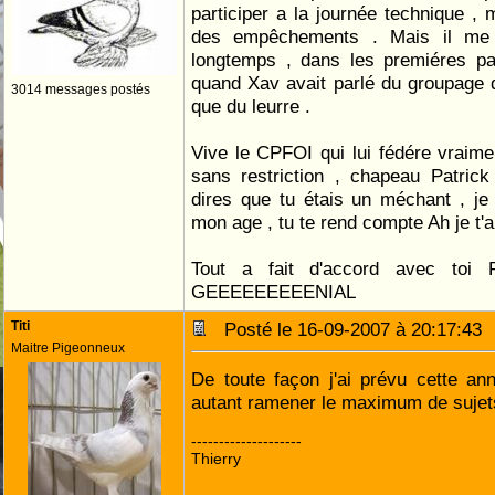
participer a la journée technique , 
des empêchements . Mais il me 
longtemps , dans les premiéres pag
quand Xav avait parlé du groupage de
3014 messages postés
que du leurre .
Vive le CPFOI qui lui fédére vraime
sans restriction , chapeau Patrick
dires que tu étais un méchant , je
mon age , tu te rend compte Ah je t
Tout a fait d'accord avec toi
GEEEEEEEEENIAL
Titi
Posté le 16-09-2007 à 20:17:4
Maitre Pigeonneux
De toute façon j'ai prévu cette a
autant ramener le maximum de suje
--------------------
Thierry