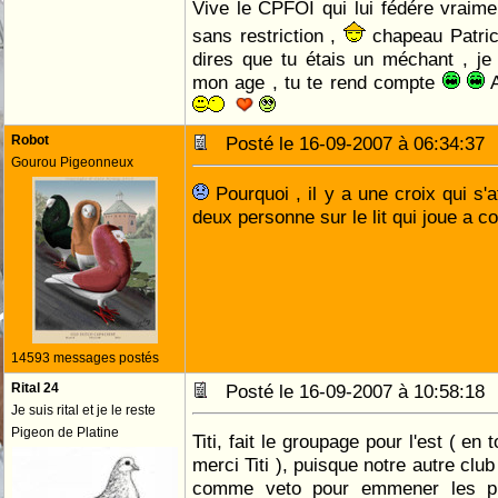
Vive le CPFOI qui lui fédére vraime
sans restriction ,
chapeau Patrick
dires que tu étais un méchant , je
mon age , tu te rend compte
A
Robot
Posté le 16-09-2007 à 06:34:3
Gourou Pigeonneux
Pourquoi , il y a une croix qui s'
deux personne sur le lit qui joue a c
14593 messages postés
Rital 24
Posté le 16-09-2007 à 10:58:1
Je suis rital et je le reste
Pigeon de Platine
Titi, fait le groupage pour l'est ( en
merci Titi ), puisque notre autre clu
comme veto pour emmener les pi