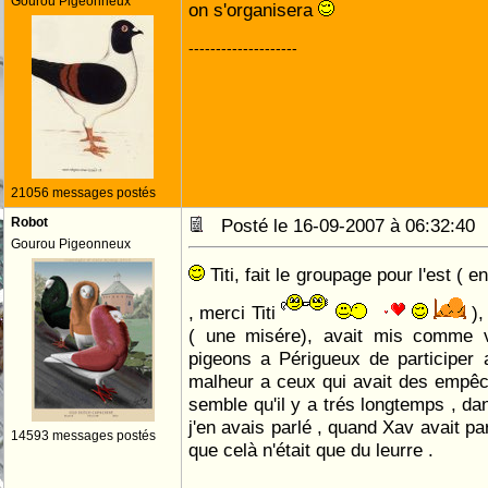
Gourou Pigeonneux
on s'organisera
--------------------
21056 messages postés
Robot
Posté le 16-09-2007 à 06:32:4
Gourou Pigeonneux
Titi, fait le groupage pour l'est ( 
, merci Titi
),
( une misére), avait mis comme 
pigeons a Périgueux de participer 
malheur a ceux qui avait des emp
semble qu'il y a trés longtemps , da
j'en avais parlé , quand Xav avait pa
14593 messages postés
que celà n'était que du leurre .