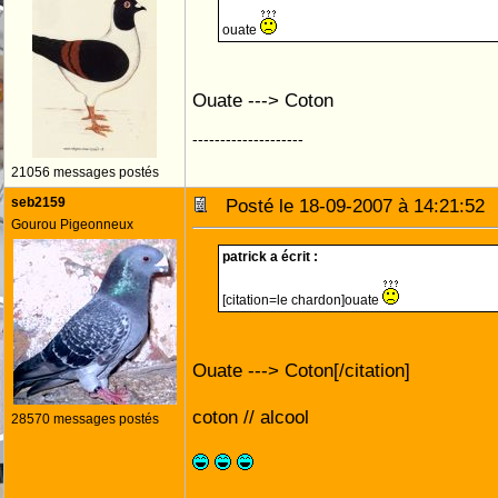
ouate
Ouate ---> Coton
--------------------
21056 messages postés
seb2159
Posté le 18-09-2007 à 14:21:5
Gourou Pigeonneux
patrick a écrit :
[citation=le chardon]ouate
Ouate ---> Coton[/citation]
coton // alcool
28570 messages postés