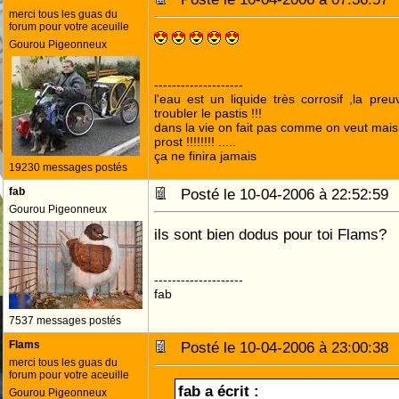
merci tous les guas du
forum pour votre aceuille
Gourou Pigeonneux
--------------------
l'eau est un liquide très corrosif ,la pre
troubler le pastis !!!
dans la vie on fait pas comme on veut mai
prost !!!!!!!! .....
ça ne finira jamais
19230 messages postés
fab
Posté le 10-04-2006 à 22:52:5
Gourou Pigeonneux
ils sont bien dodus pour toi Flams?
--------------------
fab
7537 messages postés
Flams
Posté le 10-04-2006 à 23:00:3
merci tous les guas du
forum pour votre aceuille
fab a écrit :
Gourou Pigeonneux