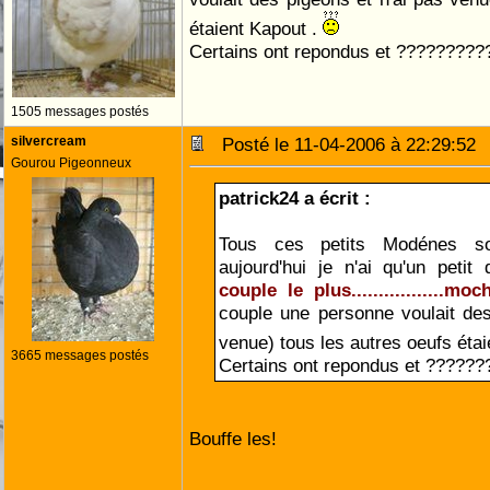
étaient Kapout .
Certains ont repondus et ??????????
1505 messages postés
silvercream
Posté le 11-04-2006 à 22:29:5
Gourou Pigeonneux
patrick24 a écrit :
Tous ces petits Modénes s
aujourd'hui je n'ai qu'un peti
couple le plus.................mo
couple une personne voulait des
venue) tous les autres oeufs éta
3665 messages postés
Certains ont repondus et ??????
Bouffe les!