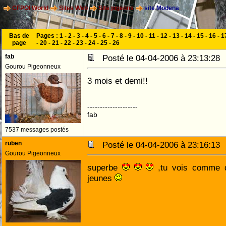
CFPOI World
Sites Web
Site pigeons
site Modena
Bas de
Pages :
1
-
2
-
3
-
4
-
5
-
6
-
7
-
8
-
9
-
10
-
11
-
12
-
13
-
14
-
15
-
16
-
1
page
-
20
-
21
-
22
-
23
-
24
-
25
-
26
fab
Posté le 04-04-2006 à 23:13:2
Gourou Pigeonneux
3 mois et demi!!
--------------------
fab
7537 messages postés
ruben
Posté le 04-04-2006 à 23:16:1
Gourou Pigeonneux
superbe
,tu vois comme q
jeunes