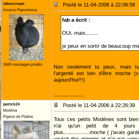
silvercream
Posté le 11-04-2006 à 22:08:5
Gourou Pigeonneux
fab a écrit :
OUi, mais........
je peux en sortir de beaucoup mi
3665 messages postés
Non seulement tu peux, mais tu d
l'argenté est loin d'être moche (v
aujourd'hui!!!)
--------------------
patrick24
Posté le 11-04-2006 à 22:26:3
Modéna
Pigeon de Platine
Tous ces petits Modénes sont bien 
n'ai qu'un petit de 4 jour
plus.................moche ( j'avais g
voulait des pigeons et n'ai pas venu