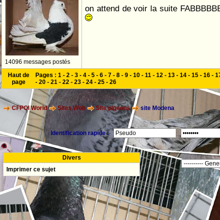
on attend de voir la suite FABBB
14096 messages postés
Haut de
Pages :
1
-
2
-
3
-
4
-
5
-
6
-
7
-
8
-
9
-
10
-
11
-
12
-
13
-
14
-
15
-
16
-
1
page
-
20
-
21
-
22
-
23
-
24
-
25
-
26
CFPOI World
Sites Web
Site pigeons
site Modena
Identification rapide :
Divers
Imprimer ce sujet