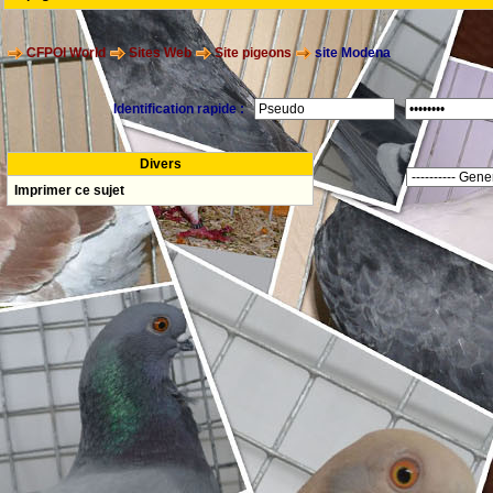
CFPOI World
Sites Web
Site pigeons
site Modena
Identification rapide :
Divers
Imprimer ce sujet