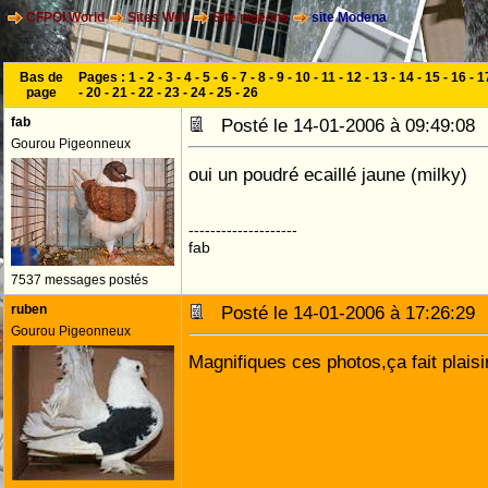
CFPOI World
Sites Web
Site pigeons
site Modena
Bas de
Pages :
1
-
2
-
3
-
4
-
5
-
6
-
7
-
8
-
9
-
10
-
11
-
12
-
13
-
14
-
15
-
16
-
1
page
-
20
-
21
-
22
-
23
-
24
-
25
-
26
fab
Posté le 14-01-2006 à 09:49:0
Gourou Pigeonneux
oui un poudré ecaillé jaune (milky)
--------------------
fab
7537 messages postés
ruben
Posté le 14-01-2006 à 17:26:2
Gourou Pigeonneux
Magnifiques ces photos,ça fait plais