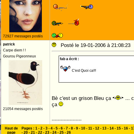
72927 messages postés
patrick
Posté le 19-01-2006 à 21:08:2
Carpe diem ! !
Gourou Pigeonneux
fab a écrit :
C'est Quoi ca!!!
Bè c'est un grison Bleu ça
... 
ça
21054 messages postés
--------------------
Haut de
Pages :
1
-
2
-
3
-
4
-
5
-
6
-
7
-
8
-
9
-
10
-
11
-
12
-
13
-
14
-
15
-
16
-
1
page
-
20
-
21
-
22
-
23
-
24
-
25
-
26