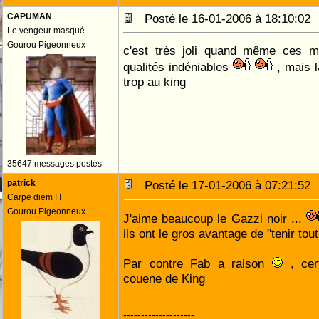
CAPUMAN
Posté le 16-01-2006 à 18:10:0
Le vengeur masqué
Gourou Pigeonneux
c'est très joli quand même ces 
qualités indéniables
, mais l
trop au king
35647 messages postés
patrick
Posté le 17-01-2006 à 07:21:5
Carpe diem ! !
Gourou Pigeonneux
J'aime beaucoup le Gazzi noir ...
ils ont le gros avantage de "tenir tou
Par contre Fab a raison
, cer
couene de King
--------------------