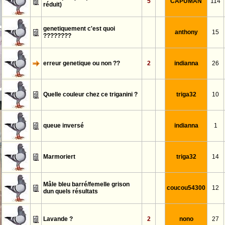
5
CAPUMAN
114
réduit)
genetiquement c'est quoi
anthony
15
????????
erreur genetique ou non ??
2
indianna
26
Quelle couleur chez ce triganini ?
triga32
10
queue inversé
indianna
1
Marmoriert
triga32
14
Mâle bleu barré/femelle grison
coucou54300
12
dun quels résultats
Lavande ?
2
nono
27