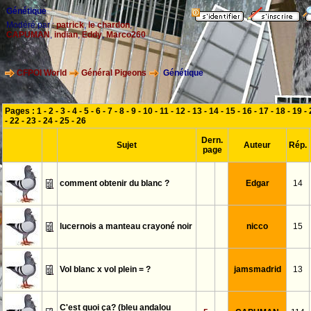
Génétique
Modéré par :
patrick
,
le chardon
,
CAPUMAN
,
indian
,
Eddy
,
Marco260
CFPOI World
Général Pigeons
Génétique
Pages :
1
-
2
-
3
-
4
-
5
-
6
-
7
-
8
-
9
-
10
-
11
-
12
-
13
-
14
-
15
-
16
-
17
-
18
-
19
-
-
22
-
23
-
24
-
25
-
26
Dern.
Sujet
Auteur
Rép.
page
comment obtenir du blanc ?
Edgar
14
lucernois a manteau crayoné noir
nicco
15
Vol blanc x vol plein = ?
jamsmadrid
13
C'est quoi ça? (bleu andalou