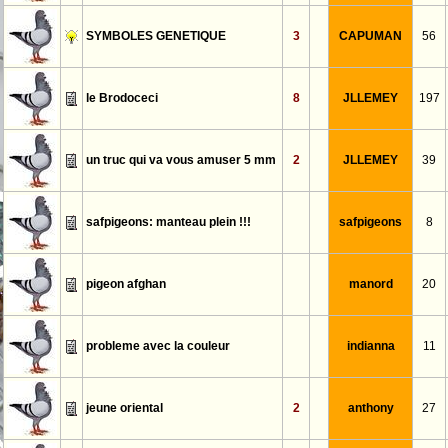
SYMBOLES GENETIQUE
3
CAPUMAN
56
le Brodoceci
8
JLLEMEY
197
un truc qui va vous amuser 5 mm
2
JLLEMEY
39
safpigeons: manteau plein !!!
safpigeons
8
pigeon afghan
manord
20
probleme avec la couleur
indianna
11
jeune oriental
2
anthony
27