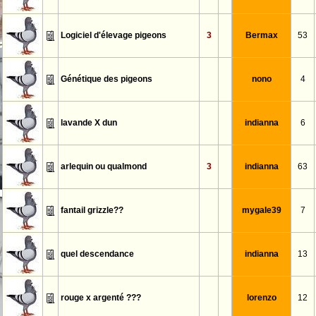
Logiciel d'élevage pigeons
3
Bermax
53
Génétique des pigeons
nono
4
lavande X dun
indianna
6
arlequin ou qualmond
3
indianna
63
fantail grizzle??
mygale39
7
quel descendance
indianna
13
rouge x argenté ???
lorenzo
12