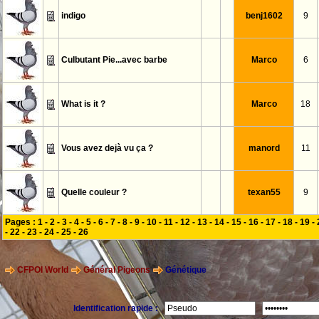
indigo
benj1602
9
Culbutant Pie...avec barbe
Marco
6
What is it ?
Marco
18
Vous avez dejà vu ça ?
manord
11
Quelle couleur ?
texan55
9
Pages :
1
-
2
-
3
-
4
-
5
-
6
-
7
-
8
-
9
-
10
-
11
-
12
-
13
-
14
-
15
-
16
-
17
-
18
-
19
-
-
22
-
23
-
24
-
25
-
26
CFPOI World
Général Pigeons
Génétique
Identification rapide :