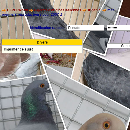
CFPOI World
Pigeons d'origines Italiennes
Triganini
mes
premiers reproducteurs pour 2007 :)
Identification rapide :
Divers
Imprimer ce sujet