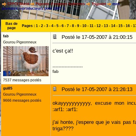
CFPOI World
Pigeons d'origines Italiennes
Triganini
mes
premiers reproducteurs pour 2007 :)
Bas de
Pages :
1
-
2
-
3
-
4
-
5
-
6
-
7
-
8
-
9
-
10
-
11
-
12
-
13
-
14
-
15
-
16
-
1
page
fab
Posté le 17-05-2007 à 21:00:1
Gourou Pigeonneux
c'est ça!!
--------------------
fab
7537 messages postés
gui85
Posté le 17-05-2007 à 21:26:1
Gourou Pigeonneux
9666 messages postés
okayyyyyyyyyyy, excuse mon incult
:arf1: :arf1:
j'ai honte, j'espere que je vais pas f
triga????