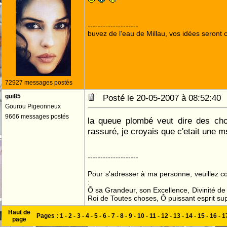
--------------------
buvez de l'eau de Millau, vos idées seront c
72927 messages postés
gui85
Posté le 20-05-2007 à 08:52:4
Gourou Pigeonneux
9666 messages postés
la queue plombé veut dire des chos
rassuré, je croyais que c'etait une mst :
--------------------
Pour s'adresser à ma personne, veuillez 
:
Ô sa Grandeur, son Excellence, Divinité de 
Roi de Toutes choses, Ô puissant esprit sup
Haut de
Pages :
1
-
2
-
3
-
4
-
5
-
6
-
7
-
8
-
9
-
10
-
11
-
12
-
13
-
14
-
15
-
16
-
1
page