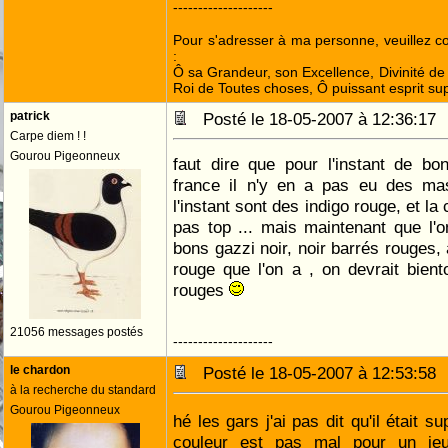
--------------------
Pour s'adresser à ma personne, veuillez 
:
Ô sa Grandeur, son Excellence, Divinité de 
Roi de Toutes choses, Ô puissant esprit sup
patrick
Posté le 18-05-2007 à 12:36:1
Carpe diem ! !
Gourou Pigeonneux
faut dire que pour l'instant de bo
france il n'y en a pas eu des mas
l'instant sont des indigo rouge, et la
pas top ... mais maintenant que l
bons gazzi noir, noir barrés rouges,
rouge que l'on a , on devrait bien
rouges
21056 messages postés
--------------------
le chardon
Posté le 18-05-2007 à 12:53:5
à la recherche du standard
Gourou Pigeonneux
hé les gars j'ai pas dit qu'il était 
couleur est pas mal pour un je