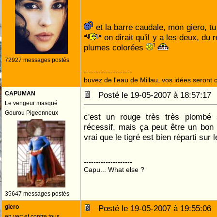
et la barre caudale, mon giero, tu
on dirait qu'il y a les deux, du
plumes colorées
72927 messages postés
--------------------
buvez de l'eau de Millau, vos idées seront c
CAPUMAN
Posté le 19-05-2007 à 18:57:1
Le vengeur masqué
Gourou Pigeonneux
c'est un rouge très très plombé 
récessif, mais ça peut être un bon s
vrai que le tigré est bien réparti sur 
--------------------
Capu... What else ?
35647 messages postés
giero
Posté le 19-05-2007 à 19:55:0
en vert et contre tous