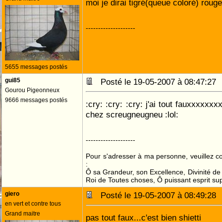
moi je dirai tigré(queue coloré) roug
--------------------
5655 messages postés
gui85
Posté le 19-05-2007 à 08:47:2
Gourou Pigeonneux
9666 messages postés
:cry: :cry: :cry: j'ai tout fauxxxxx
chez screugneugneu :lol:
--------------------
Pour s'adresser à ma personne, veuillez 
:
Ô sa Grandeur, son Excellence, Divinité de 
Roi de Toutes choses, Ô puissant esprit sup
giero
Posté le 19-05-2007 à 08:49:2
en vert et contre tous
Grand maitre
pas tout faux...c'est bien shietti