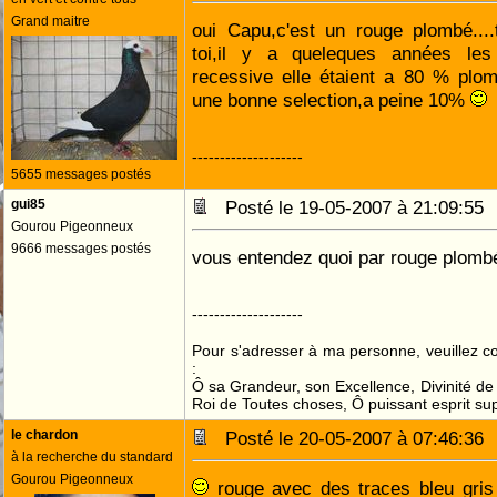
Grand maitre
oui Capu,c'est un rouge plombé....
toi,il y a queleques années les
recessive elle étaient a 80 % plo
une bonne selection,a peine 10%
--------------------
5655 messages postés
gui85
Posté le 19-05-2007 à 21:09:5
Gourou Pigeonneux
9666 messages postés
vous entendez quoi par rouge plomb
--------------------
Pour s'adresser à ma personne, veuillez 
:
Ô sa Grandeur, son Excellence, Divinité de 
Roi de Toutes choses, Ô puissant esprit sup
le chardon
Posté le 20-05-2007 à 07:46:3
à la recherche du standard
Gourou Pigeonneux
rouge avec des traces bleu gris 