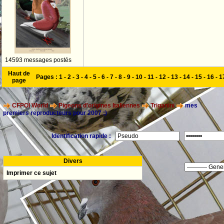
14593 messages postés
Haut de
Pages :
1
-
2
-
3
-
4
-
5
-
6
-
7
-
8
-
9
-
10
-
11
-
12
-
13
-
14
-
15
-
16
-
1
page
CFPOI World
Pigeons d'origines Italiennes
Triganini
mes
premiers reproducteurs pour 2007 :)
Identification rapide :
Divers
Imprimer ce sujet