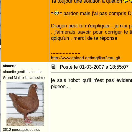
Ta toujour une solution a quetion
pardon mais j'ai pas compris Dr
Dragon peut tu m'expliquer , je n'ai
, j'aimerais savoir pour corriger le 
qqlqu'un , merci de ta réponse
--------------------
http://www.abload.de/img/lisa2eau.gif
alouette
Posté le 01-03-2007 à 18:55:0
alouette gentille alouette
Grand Maitre Italianissime
je sais robot qu'il n'est pas évide
pigeon...
3012 messages postés