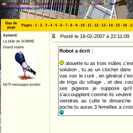
CFPOI World
Pigeons d'origines Italiennes
Triganini
mes
premiers reproducteurs pour 2007 :)
Bas de
Pages :
1
-
2
-
3
-
4
-
5
-
6
-
7
-
8
-
9
-
10
-
11
-
12
-
13
-
14
-
15
-
16
-
1
page
Aymeric
Posté le 18-02-2007 à 22:11:0
La béte de SOMME
Grand maitre
Robot a écrit :
alouette tu as trois mâles c'est
solution , tu as un clocher dans t
vas voir le curé , en général c'es
de triga du village , et des cou
6675 messages postés
ses pigeons je suppose qu'il
s'accoupplent comme ils veulent ,
viendras au culte le dimanche 
poche tu auras 3 femelles a croi