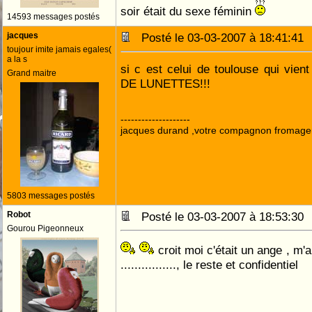
soir était du sexe féminin
14593 messages postés
jacques
Posté le 03-03-2007 à 18:41:4
toujour imite jamais egales(
a la s
si c est celui de toulouse qui vie
Grand maitre
DE LUNETTES!!!
--------------------
jacques durand ,votre compagnon fromage
5803 messages postés
Robot
Posté le 03-03-2007 à 18:53:3
Gourou Pigeonneux
croit moi c'était un ange , m'a 
................, le reste et confidentiel