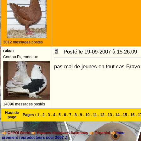
3012 messages postés
ruben
Posté le 19-09-2007 à 15:26:0
Gourou Pigeonneux
pas mal de jeunes en tout cas Brav
14096 messages postés
Haut de
Pages :
1
-
2
-
3
-
4
-
5
-
6
-
7
-
8
-
9
-
10
-
11
-
12
-
13
-
14
-
15
-
16
-
1
page
CFPOI World
Pigeons d'origines Italiennes
Triganini
mes
premiers reproducteurs pour 2007 :)