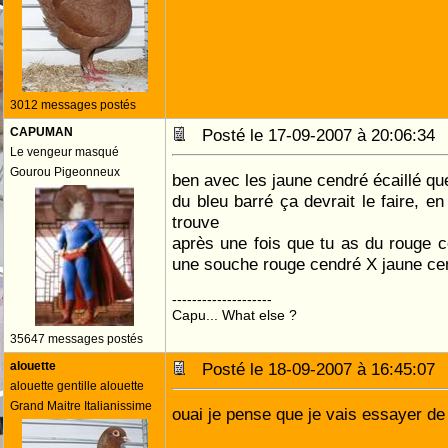
3012 messages postés
CAPUMAN
Posté le 17-09-2007 à 20:06:3
Le vengeur masqué
Gourou Pigeonneux
ben avec les jaune cendré écaillé que
du bleu barré ça devrait le faire, en
trouve
après une fois que tu as du rouge 
une souche rouge cendré X jaune ce
--------------------
Capu... What else ?
35647 messages postés
alouette
Posté le 18-09-2007 à 16:45:0
alouette gentille alouette
Grand Maitre Italianissime
ouai je pense que je vais essayer de 