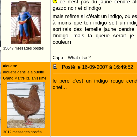
ce n'est pas du jaune cendré alo
gazzo noir et d'indigo
mais même si c'était un indigo, où e
à moins que ton indigo soit un indi
sortirais des femelle jaune cendré
l'indigo, mais la queue serait j
couleur)
35647 messages postés
--------------------
Capu... What else ?
alouette
Posté le 16-09-2007 à 16:49:5
alouette gentille alouette
Grand Maitre Italianissime
le pere c'est un indigo rouge cen
chef...
3012 messages postés