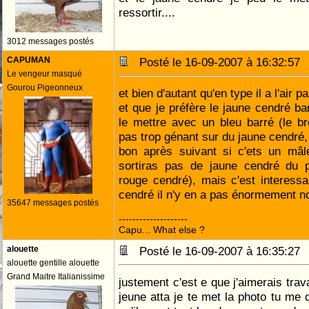
ressortir....
3012 messages postés
CAPUMAN
Posté le 16-09-2007 à 16:32:5
Le vengeur masqué
Gourou Pigeonneux
et bien d'autant qu'en type il a l'air p
et que je préfère le jaune cendré bar
le mettre avec un bleu barré (le b
pas trop génant sur du jaune cendré,
bon après suivant si c'ets un mâl
sortiras pas de jaune cendré du p
rouge cendré), mais c'est interessa
cendré il n'y en a pas énormement no
35647 messages postés
--------------------
Capu... What else ?
alouette
Posté le 16-09-2007 à 16:35:2
alouette gentille alouette
Grand Maitre Italianissime
justement c'est e que j'aimerais travai
jeune atta je te met la photo tu me d