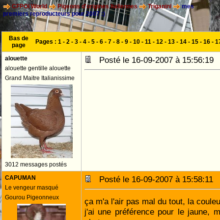
CFPOI World
Pigeons d'origines Italiennes
Triganini
mes
premiers reproducteurs pour 2007 :)
Bas de
Pages :
1
-
2
-
3
-
4
-
5
-
6
-
7
-
8
-
9
-
10
-
11
-
12
-
13
-
14
-
15
-
16
-
1
page
alouette
Posté le 16-09-2007 à 15:56:1
alouette gentille alouette
Grand Maitre Italianissime
3012 messages postés
CAPUMAN
Posté le 16-09-2007 à 15:58:1
Le vengeur masqué
Gourou Pigeonneux
ça m'a l'air pas mal du tout, la coule
j'ai une préférence pour le jaune,