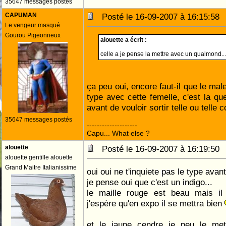
35647 messages postés
CAPUMAN
Posté le 16-09-2007 à 16:15:5
Le vengeur masqué
Gourou Pigeonneux
alouette a écrit :
celle a je pense la mettre avec un qualmond..
ça peu oui, encore faut-il que le ma
type avec cette femelle, c'est la que
avant de vouloir sortir telle ou telle 
35647 messages postés
--------------------
Capu... What else ?
alouette
Posté le 16-09-2007 à 16:19:5
alouette gentille alouette
Grand Maitre Italianissime
oui oui ne t'inquiete pas le type avant 
je pense oui que c'est un indigo...
le maille rouge est beau mais il
j'espère qu'en expo il se mettra bien
et le jaune cendre je peu le me