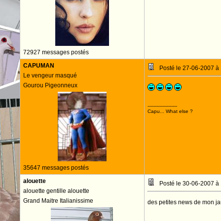
72927 messages postés
CAPUMAN
Posté le 27-06-2007 à
Le vengeur masqué
Gourou Pigeonneux
--------------------
Capu... What else ?
35647 messages postés
alouette
Posté le 30-06-2007 à
alouette gentille alouette
Grand Maitre Italianissime
des petites news de mon jaun