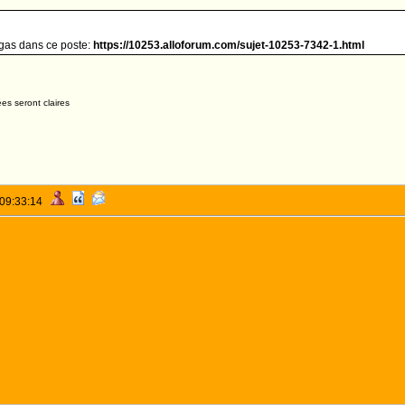
igas dans ce poste:
https://10253.alloforum.com/sujet-10253-7342-1.html
es seront claires
 09:33:14