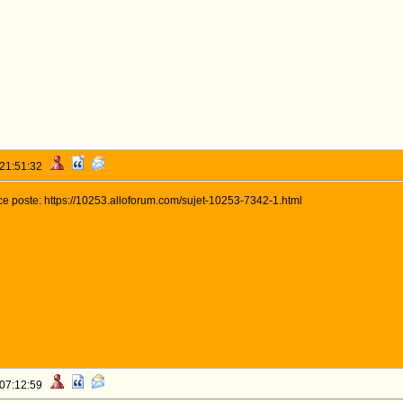
 21:51:32
ce poste: https://10253.alloforum.com/sujet-10253-7342-1.html
 07:12:59