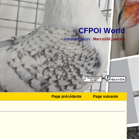
CFPOI World
Administrateurs :
Marco260
,
patrick
Page précédente
Page suivante