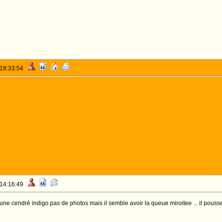
 18:33:54
 14:16:49
e cendré indigo pas de photos mais il semble avoir la queue miroitee ... il pousse b