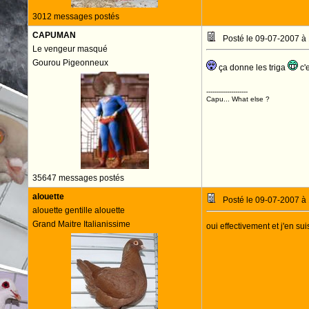
3012 messages postés
CAPUMAN
Posté le 09-07-2007 à
Le vengeur masqué
Gourou Pigeonneux
ça donne les triga
c'e
--------------------
Capu... What else ?
35647 messages postés
alouette
Posté le 09-07-2007 à
alouette gentille alouette
Grand Maitre Italianissime
oui effectivement et j'en su