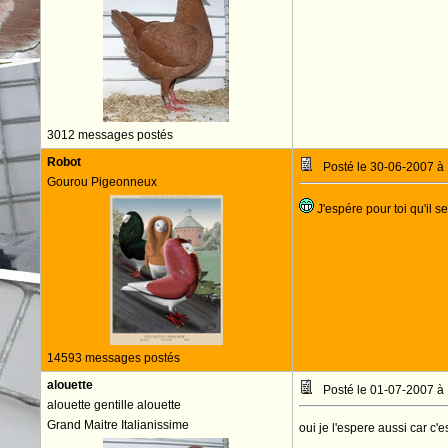
3012 messages postés
Robot
Posté le 30-06-2007 à
Gourou Pigeonneux
J'espére pour toi qu'il s
14593 messages postés
alouette
Posté le 01-07-2007 à
alouette gentille alouette
Grand Maitre Italianissime
oui je l'espere aussi car c'e