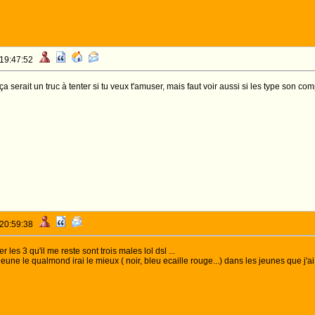
 19:47:52
serait un truc à tenter si tu veux t'amuser, mais faut voir aussi si les type son com
 20:59:38
les 3 qu'il me reste sont trois males lol dsl ...
jeune le qualmond irai le mieux ( noir, bleu ecaille rouge...) dans les jeunes que j'ai