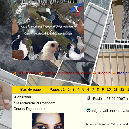
CFPOI World
Pigeons d'origines Italiennes
Triganini
mes pre
Bas de page
Pages :
1
-
2
-
3
-
4
-
5
-
6
-
7
-
8
-
9
-
10
-
11
-
12
-
le chardon
Posté le 27-06-2007 à
à la recherche du standard
Gourou Pigeonneux
oui, il avait une mauvai
--------------------
buvez de l'eau de Millau, vos idé