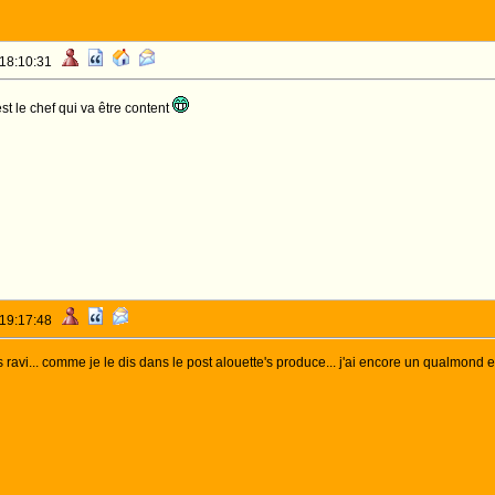
 18:10:31
st le chef qui va être content
 19:17:48
is ravi... comme je le dis dans le post alouette's produce... j'ai encore un qualmond