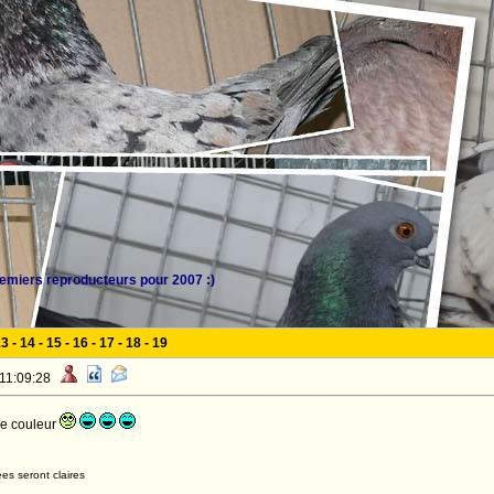
miers reproducteurs pour 2007 :)
13
-
14
-
15
-
16
-
17
-
18
-
19
 11:09:28
se couleur
es seront claires