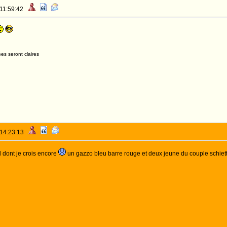
 11:59:42
es seront claires
 14:23:13
id dont je crois encore
un gazzo bleu barre rouge et deux jeune du couple schietto 