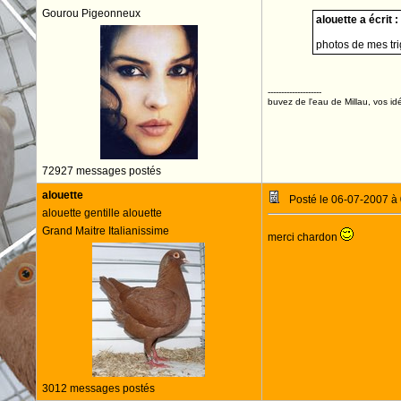
Gourou Pigeonneux
alouette a écrit :
photos de mes tr
--------------------
buvez de l'eau de Millau, vos idé
72927 messages postés
alouette
Posté le 06-07-2007 à
alouette gentille alouette
Grand Maitre Italianissime
merci chardon
3012 messages postés