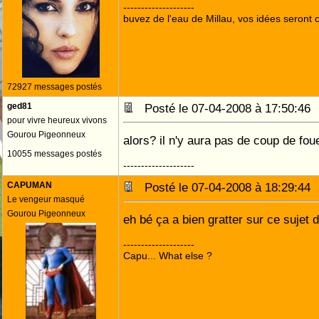
--------------------
buvez de l'eau de Millau, vos idées seront c
72927 messages postés
ged81
Posté le 07-04-2008 à 17:50:4
pour vivre heureux vivons
Gourou Pigeonneux
alors? il n'y aura pas de coup de fo
10055 messages postés
--------------------
CAPUMAN
Posté le 07-04-2008 à 18:29:4
Le vengeur masqué
Gourou Pigeonneux
eh bé ça a bien gratter sur ce sujet 
--------------------
Capu... What else ?