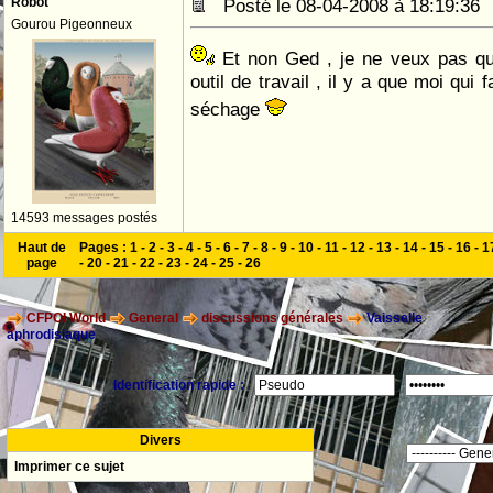
Robot
Posté le 08-04-2008 à 18:19:3
Gourou Pigeonneux
Et non Ged , je ne veux pas qu
outil de travail , il y a que moi qui f
séchage
14593 messages postés
Haut de
Pages :
1
-
2
-
3
-
4
-
5
-
6
-
7
-
8
-
9
-
10
-
11
-
12
-
13
-
14
-
15
-
16
-
1
page
-
20
-
21
-
22
-
23
-
24
-
25
-
26
CFPOI World
General
discussions générales
Vaisselle
aphrodisiaque
Identification rapide :
Divers
Imprimer ce sujet