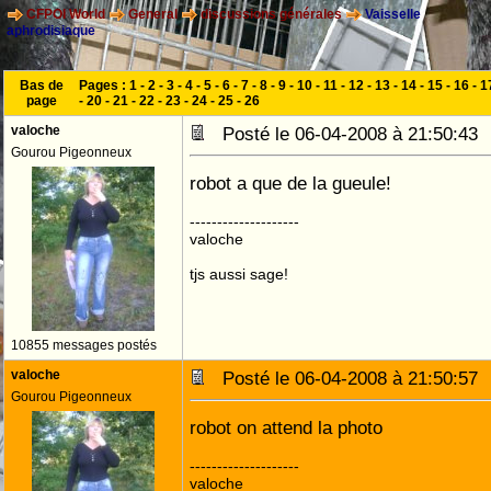
CFPOI World
General
discussions générales
Vaisselle
aphrodisiaque
Bas de
Pages :
1
-
2
-
3
-
4
-
5
-
6
-
7
-
8
-
9
-
10
-
11
-
12
-
13
-
14
-
15
-
16
-
1
page
-
20
-
21
-
22
-
23
-
24
-
25
-
26
valoche
Posté le 06-04-2008 à 21:50:4
Gourou Pigeonneux
robot a que de la gueule!
--------------------
valoche
tjs aussi sage!
10855 messages postés
valoche
Posté le 06-04-2008 à 21:50:5
Gourou Pigeonneux
robot on attend la photo
--------------------
valoche